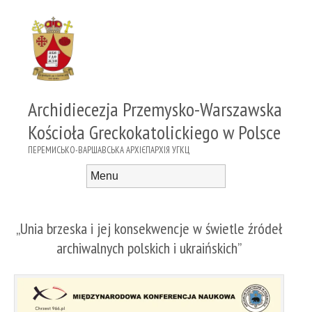
Archidiecezja Przemysko-Warszawska
Kościoła Greckokatolickiego w Polsce
ПЕРЕМИСЬКО-ВАРШАВСЬКА АРХІЄПАРХІЯ УГКЦ
Menu
Skip to content
„Unia brzeska i jej konsekwencje w świetle źródeł
archiwalnych polskich i ukraińskich”