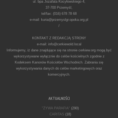
ul. bpa Jozafata Kocyłowskiego 4,
37-700 Przemyśl,
tel/fax: (016) 678 78 68
e-mail: kuria@przemyslgr.opoka.org.pl
/
KONTAKT Z REDAKCJĄ STRONY
e-mail: info@cerkiewold.local
Informujemy, iż dane znajdujące się na stronie cerkiew.org mogą być
wykorzystywane wyłącznie do celów kościelnych zgodnie z
Kodeksem Kanonów Kościołów Wschodnich. Zabrania się
wykorzystywania danych do celów marketingowych oraz
komercyjnych.
AKTUALNOŚCI
"ŻYWA PARAFIA"
(290)
CARITAS
(18)