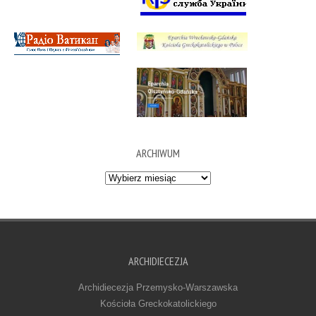
ARCHIWUM
Archiwum
ARCHIDIECEZJA
Archidiecezja Przemysko-Warszawska
Kościoła Greckokatolickiego