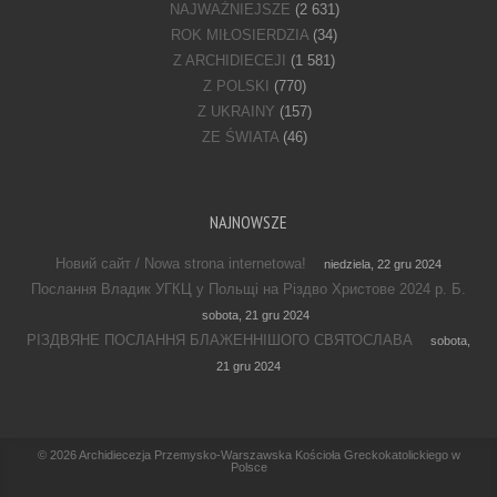
NAJWAŻNIEJSZE
(2 631)
ROK MIŁOSIERDZIA
(34)
Z ARCHIDIECEJI
(1 581)
Z POLSKI
(770)
Z UKRAINY
(157)
ZE ŚWIATA
(46)
NAJNOWSZE
Новий сайт / Nowa strona internetowa!
niedziela, 22 gru 2024
Послання Владик УГКЦ у Польщі на Різдво Христове 2024 р. Б.
sobota, 21 gru 2024
РІЗДВЯНЕ ПОСЛАННЯ БЛАЖЕННІШОГО СВЯТОСЛАВА
sobota,
21 gru 2024
Footer Menu
© 2026
Archidiecezja Przemysko-Warszawska Kościoła Greckokatolickiego w
Polsce