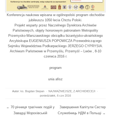
Konferencja naukowa wpisana w ogólnopolski program obchodów
jubileuszu 1050 lecia Chrztu Polski.
Projekt wsparty przez Naczelnego Dyrektora Archiwów
Państwowych, objęty honorowym patronatem Metropolity
Przemysko-Warszawskiego obrządku bizantyjsko-ukraińskiego
Arcybiskupa EUGENIUSZA POPOWICZA Przewodniczącego
Sejmiku Województwa Podkarpackiego JERZEGO CYPRYSIA.
Archiwum Państwowe w Przemyślu, Przemyśl – Lwów , 8-10
czerwca 2016 r.
program
unia afisz
Autor:
ks. Bogdan Stepan
·
NAJWAŻNIEJSZE
,
Z ARCHIDIECEJI
·
poniedziałek, 6 cze 2016
Post navigation
←
70 річниця трагічних подій у
Завершення Капітули Сестер
Завадці Морохівській
Служебниць НДМ в Польщі
→