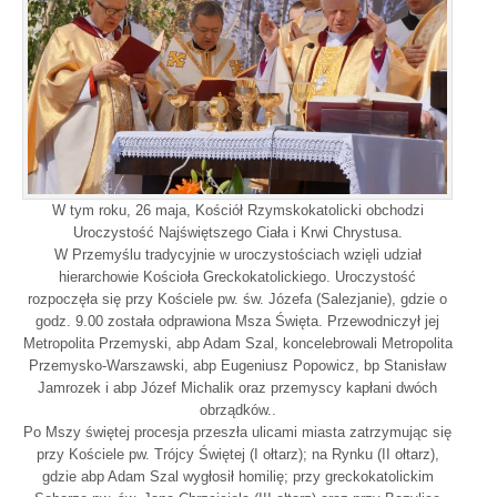
W tym roku, 26 maja, Kościół Rzymskokatolicki obchodzi
Uroczystość Najświętszego Ciała i Krwi Chrystusa.
W Przemyślu tradycyjnie w uroczystościach wzięli udział
hierarchowie Kościoła Greckokatolickiego. Uroczystość
rozpoczęła się przy Kościele pw. św. Józefa (Salezjanie), gdzie o
godz. 9.00 została odprawiona Msza Święta. Przewodniczył jej
Metropolita Przemyski, abp Adam Szal, koncelebrowali Metropolita
Przemysko-Warszawski, abp Eugeniusz Popowicz, bp Stanisław
Jamrozek i abp Józef Michalik oraz przemyscy kapłani dwóch
obrządków..
Po Mszy świętej procesja przeszła ulicami miasta zatrzymując się
przy Kościele pw. Trójcy Świętej (I ołtarz); na Rynku (II ołtarz),
gdzie abp Adam Szal wygłosił homilię; przy greckokatolickim