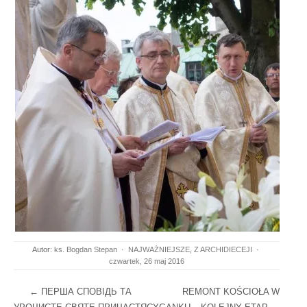
Autor:
ks. Bogdan Stepan
·
NAJWAŻNIEJSZE
,
Z ARCHIDIECEJI
·
czwartek, 26 maj 2016
Post navigation
←
ПЕРША СПОВІДЬ ТА
REMONT KOŚCIOŁA W