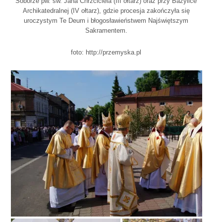
Soborze pw. św. Jana Chrzciciela (III ołtarz) oraz przy Bazylice
Archikatedralnej (IV ołtarz), gdzie procesja zakończyła się
uroczystym Te Deum i błogosławieństwem Najświętszym
Sakramentem.
foto: http://przemyska.pl