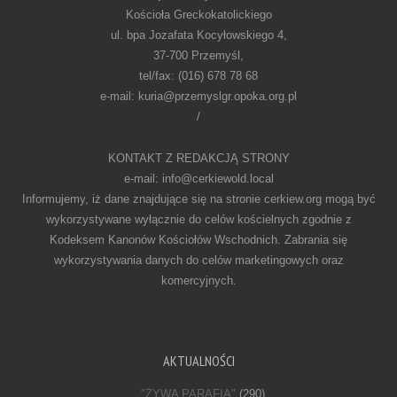
Kościoła Greckokatolickiego
ul. bpa Jozafata Kocyłowskiego 4,
37-700 Przemyśl,
tel/fax: (016) 678 78 68
e-mail: kuria@przemyslgr.opoka.org.pl
/
KONTAKT Z REDAKCJĄ STRONY
e-mail: info@cerkiewold.local
Informujemy, iż dane znajdujące się na stronie cerkiew.org mogą być
wykorzystywane wyłącznie do celów kościelnych zgodnie z
Kodeksem Kanonów Kościołów Wschodnich. Zabrania się
wykorzystywania danych do celów marketingowych oraz
komercyjnych.
AKTUALNOŚCI
"ŻYWA PARAFIA"
(290)