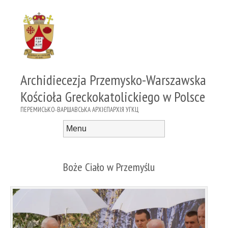
Archidiecezja Przemysko-Warszawska
Kościoła Greckokatolickiego w Polsce
ПЕРЕМИСЬКО-ВАРШАВСЬКА АРХІЄПАРХІЯ УГКЦ
Menu
Skip to content
Boże Ciało w Przemyślu