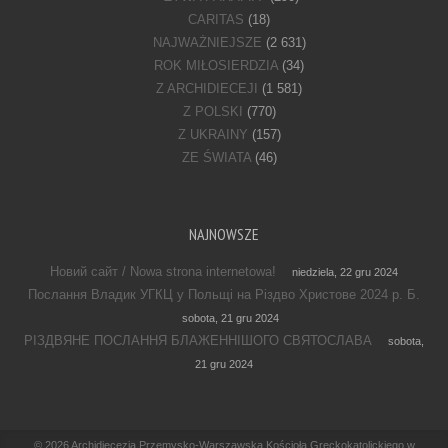
CARITAS
(18)
NAJWAŻNIEJSZE
(2 631)
ROK MIŁOSIERDZIA
(34)
Z ARCHIDIECEJI
(1 581)
Z POLSKI
(770)
Z UKRAINY
(157)
ZE ŚWIATA
(46)
NAJNOWSZE
Новий сайт / Nowa strona internetowa!
niedziela, 22 gru 2024
Послання Владик УГКЦ у Польщі на Різдво Христове 2024 р. Б.
sobota, 21 gru 2024
РІЗДВЯНЕ ПОСЛАННЯ БЛАЖЕННІШОГО СВЯТОСЛАВА
sobota,
21 gru 2024
Footer Menu
© 2026
Archidiecezja Przemysko-Warszawska Kościoła Greckokatolickiego w