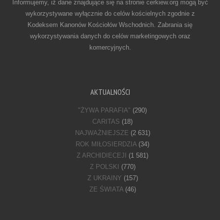
Informujemy, iż dane znajdujące się na stronie cerkiew.org mogą być
wykorzystywane wyłącznie do celów kościelnych zgodnie z
Kodeksem Kanonów Kościołów Wschodnich. Zabrania się
wykorzystywania danych do celów marketingowych oraz
komercyjnych.
AKTUALNOŚCI
"ŻYWA PARAFIA"
(290)
CARITAS
(18)
NAJWAŻNIEJSZE
(2 631)
ROK MIŁOSIERDZIA
(34)
Z ARCHIDIECEJI
(1 581)
Z POLSKI
(770)
Z UKRAINY
(157)
ZE ŚWIATA
(46)