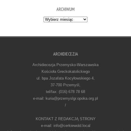
ARCHIWUM
Archiwum
ARCHIDIECEZJA
Archidiecezja Przemysko-Warszawska
Kościoła Greckokatolickiego
ul. bpa Jozafata Kocyłowskiego 4,
37-700 Przemyśl,
tel/fax: (016) 678 78 68
e-mail: kuria@przemyslgr.opoka.org.pl
/
KONTAKT Z REDAKCJĄ STRONY
e-mail: info@cerkiewold.local