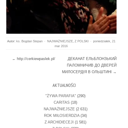
Autor:
ks. Bogdan Stepan
·
NAJWAŻNIEJSZE
,
Z POLSKI
·
poniedziałek, 21
mar 2016
Post navigation
←
http://cerkiewpaslek.pl/
ДЕКАНАТ ЕЛЬБЛОНЗЬКИЙ
ПАЛОМНИЧИВ ДО ДВЕРЕЙ
МИЛОСЕРДІЯ В ОЛЬШТИНІ
→
AKTUALNOŚCI
"ŻYWA PARAFIA"
(290)
CARITAS
(18)
NAJWAŻNIEJSZE
(2 631)
ROK MIŁOSIERDZIA
(34)
Z ARCHIDIECEJI
(1 581)