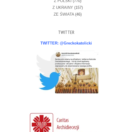
Z POLSKI
(770)
Z UKRAINY
(157)
ZE ŚWIATA
(46)
TWITTER
TWITTER: @Greckokatolicki