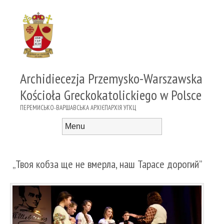
Archidiecezja Przemysko-Warszawska
Kościoła Greckokatolickiego w Polsce
ПЕРЕМИСЬКО-ВАРШАВСЬКА АРХІЄПАРХІЯ УГКЦ
Menu
Skip to content
„Твоя кобза ще не вмерла, наш Тарасе дорогий”