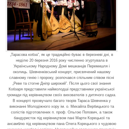
„Тарасова кобза”, як це традиційно буває в березневі дні, в
неділю 20 березня 2016 року численно згуртувала в
Українському Народному Домі мешканців Перемишля і
околиць. Шевченківський концерт, присвячений нашому
славному генію і пророку, розпочався спільним співом пісні
„Реве та стогне Дніпр широкий”. Після цього свої знання
Кобзаря представили наймолодші представники української
громади під керівництвом своїх вихователів з дитячого садка.
В концерті прозвучало багато творів Тараса Шевченка у
виконанні Молодіжного хору ім. о. Михайла Вербицького та
солістів підготовлених п. проф. Ольгою Попович, а також
бандуристок під керівництвом пані Марти Корецької та
ансамблю під керівництвом пана Олега Корецького з чудовою