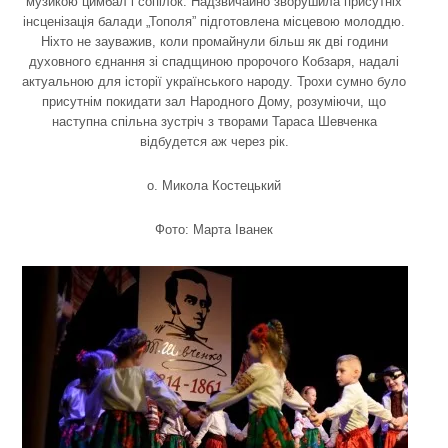
музикою цимбал і сопілок. Надзвичайно зворушила присутніх
інсценізація балади „Тополя” підготовлена місцевою молоддю.
Ніхто не зауважив, коли промайнули більш як дві години
духовного єднання зі спадщиною пророчого Кобзаря, надалі
актуальною для історії українського народу. Трохи сумно було
присутнім покидати зал Народного Дому, розуміючи, що
наступна спільна зустріч з творами Тараса Шевченка
відбудется аж через рік.
о. Микола Костецький
Фото: Марта Іванек