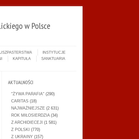
ickiego w Polsce
DUSZPASTERSTWA
INSTYTUCJE
I
KAPITUŁA
SANKTUARIA
AKTUALNOŚCI
"ŻYWA PARAFIA"
(290)
CARITAS
(18)
NAJWAŻNIEJSZE
(2 631)
ROK MIŁOSIERDZIA
(34)
Z ARCHIDIECEJI
(1 581)
Z POLSKI
(770)
Z UKRAINY
(157)