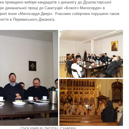
ика проведено вибори кандидатів з деканату до Душпастирської
цію деканальної прощі до Санктуарії «Божого Милосердя» в
орної ікони «Милосердя Двері». Учасники соборчика порушили також
життя в Перемиського Деканату.