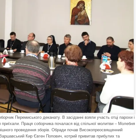
оборчик Перемиського деканату. В засіданні взяли участь отці парохи і
ми приїхали. Праця соборчика почалася від спільної молитви – Молебня
пішного проведення зборів. Обради почав Високопреосвященний
Варшавський Кир Євген Попович, котрий привитав прибулих та