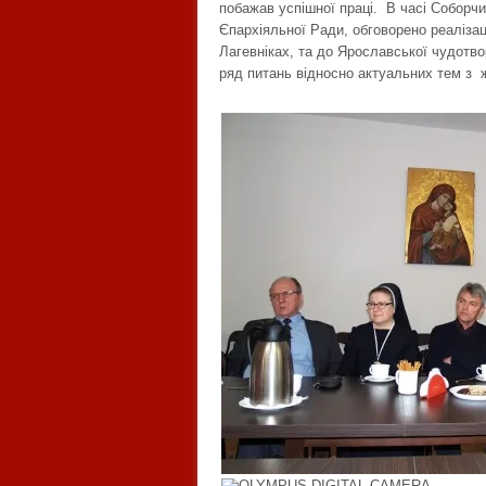
побажав успішної праці. В часі Соборч
Єпархіяльної Ради, обговорено реаліза
Лагевніках, та до Ярославської чудотв
ряд питань відносно актуальних тем з 