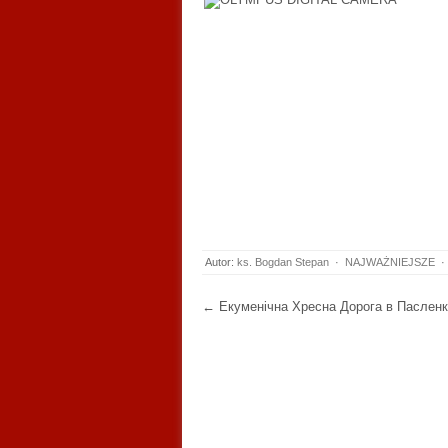
Autor:
ks. Bogdan Stepan
·
NAJWAŻNIEJSZE
·
Post navigation
←
Екуменічна Хресна Дорога в Паслен