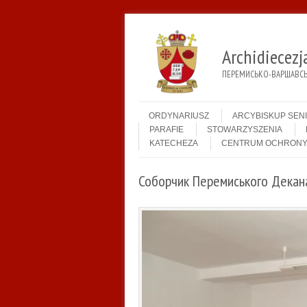
Archidiecez
ПЕРЕМИСЬКО-ВАРШАВСЬК
Menu
Skip to content
ORDYNARIUSZ
ARCYBISKUP SEN
PARAFIE
STOWARZYSZENIA
KATECHEZA
CENTRUM OCHRONY
Соборчик Перемиського Декан