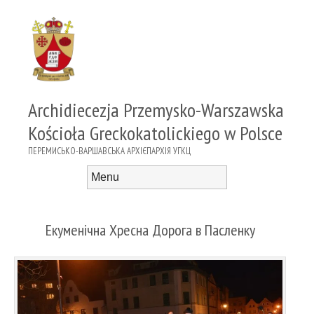
Archidiecezja Przemysko-Warszawska
Kościoła Greckokatolickiego w Polsce
ПЕРЕМИСЬКО-ВАРШАВСЬКА АРХІЄПАРХІЯ УГКЦ
Menu
Skip to content
Екуменічна Хресна Дорога в Пасленку