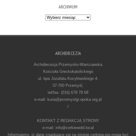
ARCHIWUM
Archiwum
ARCHIDIECEZJA
Archidiecezja Przemysko-Warszawska
Kościoła Greckokatolickiego
ul. bpa Jozafata Kocyłowskiego 4,
37-700 Przemyśl,
tel/fax: (016) 678 78 68
e-mail: kuria@przemyslgr.opoka.org.pl
/
KONTAKT Z REDAKCJĄ STRONY
e-mail: info@cerkiewold.local
Informujemy, iż dane znajdujące się na stronie cerkiew.org mogą być