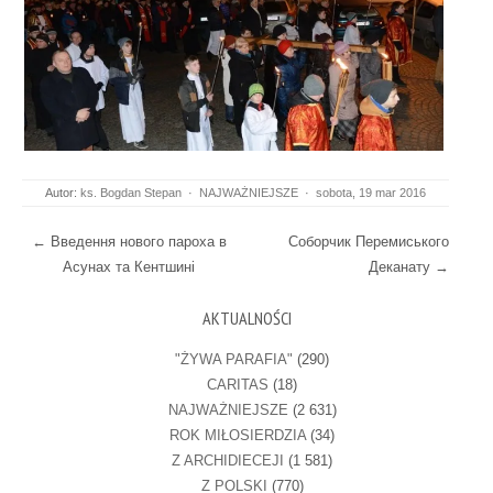
Autor:
ks. Bogdan Stepan
·
NAJWAŻNIEJSZE
·
sobota, 19 mar 2016
Post navigation
←
Введення нового пароха в
Соборчик Перемиського
Асунах та Кентшині
Деканату
→
AKTUALNOŚCI
"ŻYWA PARAFIA"
(290)
CARITAS
(18)
NAJWAŻNIEJSZE
(2 631)
ROK MIŁOSIERDZIA
(34)
Z ARCHIDIECEJI
(1 581)
Z POLSKI
(770)