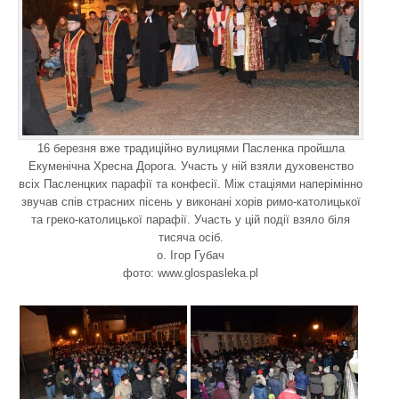
16 березня вже традиційно вулицями Пасленка пройшла
Екуменічна Хресна Дорога. Участь у ній взяли духовенство
всіх Пасленцких парафії та конфесії. Між стаціями наперімінно
звучав спів страсних пісень у виконані хорів римо-католицької
та греко-католицької парафії. Участь у цій події взяло біля
тисяча осіб.
о. Ігор Губач
фото: www.glospasleka.pl