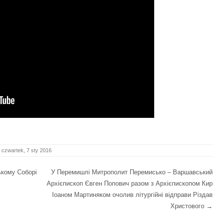
czwartek, 7 sty 2016
ькому Соборі
У Перемишлі Митрополит Перемисько – Варшавський
Архієпископ Євген Попович разом з Архієпископом Кир
Іоаном Мартиняком очолив літургійні відправи Різдав
Христового
→