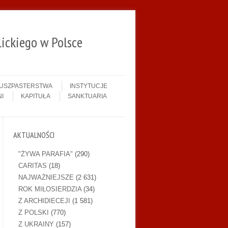
ickiego w Polsce
DUSZPASTERSTWA
INSTYTUCJE
I
KAPITUŁA
SANKTUARIA
AKTUALNOŚCI
"ŻYWA PARAFIA"
(290)
CARITAS
(18)
NAJWAŻNIEJSZE
(2 631)
ROK MIŁOSIERDZIA
(34)
Z ARCHIDIECEJI
(1 581)
Z POLSKI
(770)
Z UKRAINY
(157)