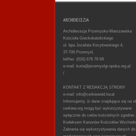
ARCHIDIECEZJA
Archidiecezja Przemysko-Warszawska
Kościoła Greckokatolickiego
ul. bpa Jozafata Kocyłowskiego 4,
37-700 Przemyśl,
tel/fax: (016) 678 78 68
e-mail: kuria@przemyslgr.opoka.org.pl
/
KONTAKT Z REDAKCJĄ STRONY
e-mail: info@cerkiewold.local
Informujemy, iż dane znajdujące się na st
cerkiew.org mogą być wykorzystywane
wyłącznie do celów kościelnych zgodnie 
Kodeksem Kanonów Kościołów Wschodn
Zabrania się wykorzystywania danych do