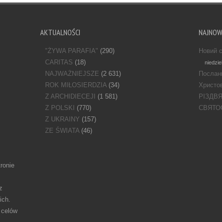
AKTUALNOŚCI
NAJNO
"ŻYWA PARAFIA"
(290)
Новий с
CARITAS
(18)
niedzie
NAJWAŻNIEJSZE
(2 631)
Послан
ROK MIŁOSIERDZIA
(34)
Христов
Z ARCHIDIECEJI
(1 581)
РІЗДВ
Z POLSKI
(770)
СВЯТО
Z UKRAINY
(157)
ZE ŚWIATA
(46)
ronie
z
ich.
 celów