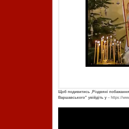
Щоб подивитись
„
Різдвяні побажанн
Варшавського” увійдіть у
–
https://w