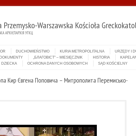
ja Przemysko-Warszawska Kościoła Greckokatol
А АРХІЄПАРХІЯ УГКЦ
IOR
DUCHOWIEŃSTWO
KURIA METROPOLITALNA
URZĘDY I 
DOKUMENTY
„БЛАГОВІСТ” – MIESIĘCZNIK
HISTORIA
KAPELAN
 DZIECKA
OCHRONA DANYCH OSOBOWYCH
SĄD KOŚCIELNY
опа Кир Євгена Поповича – Митрополита Перемисько-