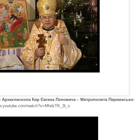
я Архиєпископа Кир Євгена Поповича – Митрополита Перемисько-
ww.youtube.com/watch?v=MhdzTK_3t_s