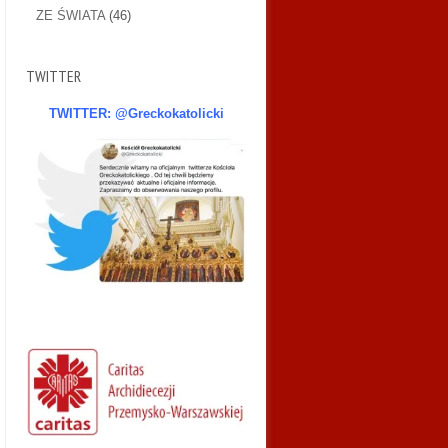
ZE ŚWIATA
(46)
TWITTER
TWITTER: @Greckokatolicki