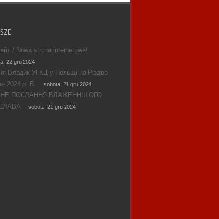
WSZE
айт / Nowa strona internetowa!
la, 22 gru 2024
ня Владик УГКЦ у Польщі на Різдво
е 2024 р. Б.
sobota, 21 gru 2024
ЯНЕ ПОСЛАННЯ БЛАЖЕННІШОГО
СЛАВА
sobota, 21 gru 2024