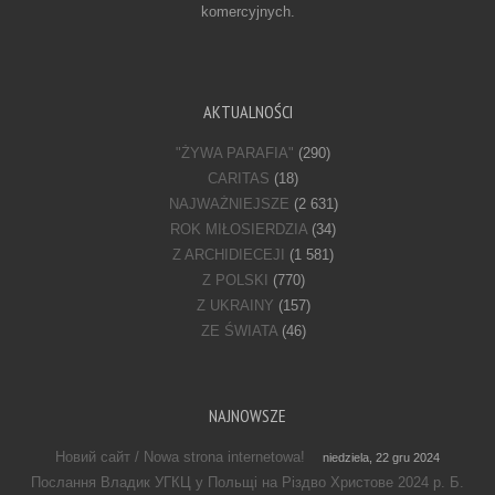
komercyjnych.
AKTUALNOŚCI
"ŻYWA PARAFIA"
(290)
CARITAS
(18)
NAJWAŻNIEJSZE
(2 631)
ROK MIŁOSIERDZIA
(34)
Z ARCHIDIECEJI
(1 581)
Z POLSKI
(770)
Z UKRAINY
(157)
ZE ŚWIATA
(46)
NAJNOWSZE
Новий сайт / Nowa strona internetowa!
niedziela, 22 gru 2024
Послання Владик УГКЦ у Польщі на Різдво Христове 2024 р. Б.