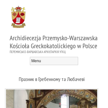
Archidiecezja Przemysko-Warszawska
Kościoła Greckokatolickiego w Polsce
ПЕРЕМИСЬКО-ВАРШАВСЬКА АРХІЄПАРХІЯ УГКЦ
Menu
Skip to content
Празник в Гребенному та Любачеві