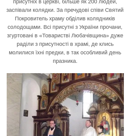
присутніх в церкві, більше як
200 людей,
заспівали колядки. За пречудові співи Святий
Покровитель храму обділив колядників
солодощами. Всі присутні з України прочани,
згуртовані в «Товаристві Любачівщина» дуже
раділи з присутності в храмі, де клись
молилися їхні предки, в так особливий день
празника.