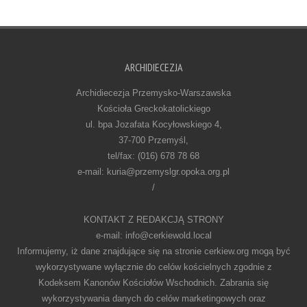
ARCHIDIECEZJA
Archidiecezja Przemysko-Warszawska
Kościoła Greckokatolickiego
ul. bpa Jozafata Kocyłowskiego 4,
37-700 Przemyśl,
tel/fax: (016) 678 78 68
e-mail: kuria@przemyslgr.opoka.org.pl
/
KONTAKT Z REDAKCJĄ STRONY
e-mail: info@cerkiewold.local
Informujemy, iż dane znajdujące się na stronie cerkiew.org mogą być
wykorzystywane wyłącznie do celów kościelnych zgodnie z
Kodeksem Kanonów Kościołów Wschodnich. Zabrania się
wykorzystywania danych do celów marketingowych oraz