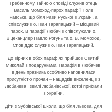
Гребенному Тайною сповіді служив отець
Василь Момоход-парох парафії Голе
Равське, що біля Рави Руської в Україні, а
співслужив о
. Іван Тарапацький – місцевий
парох. В парафії Любачів співслужили о.
Віцеканцлер Павло Рогунь та о. В. Момоход.
Сповіддю служив о. Іван Тарапацький.
До вірних в обох парафіях прийшов Святий
Миколай з подарунками. Парафія в Любачеві
в день празника особливо наповнилася
присутністю прочан – нащадків виселенців з
Любачева і землі любачівської, котрі приїхали
з України.
Діти з Зубрівської школи, що біля Львова, для