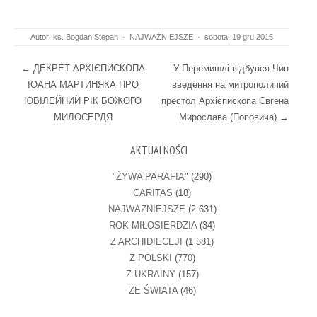
Autor:
ks. Bogdan Stepan
·
NAJWAŻNIEJSZE
·
sobota, 19 gru 2015
Post navigation
←
ДЕКРЕТ АРХІЄПИСКОПА
У Перемишлі відбувся Чин
ІОАНА МАРТИНЯКА ПРО
введення на митрополичий
ЮВІЛЕЙНИЙ РІК БОЖОГО
престол Архієпископа Євгена
МИЛОСЕРДЯ
Мирослава (Поповича)
→
AKTUALNOŚCI
"ŻYWA PARAFIA"
(290)
CARITAS
(18)
NAJWAŻNIEJSZE
(2 631)
ROK MIŁOSIERDZIA
(34)
Z ARCHIDIECEJI
(1 581)
Z POLSKI
(770)
Z UKRAINY
(157)
ZE ŚWIATA
(46)