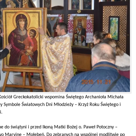
 Kościół Greckokatolicki wspomina Świętego Archanioła Michała
yły Symbole Światowych Dni Młodzieży – Krzyż Roku Świętego i
i.
e do świątyni i przed Ikoną Matki Bożej o. Paweł Potoczny –
two Maryjne – Mołebeń. Do zebranych na wspólnej modlitwie po