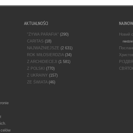
AKTUALNOŚCI
NAJNO
"ŻYWA PARAFIA"
(290)
Новий с
CARITAS
(18)
niedzie
NAJWAŻNIEJSZE
(2 631)
Послан
ROK MIŁOSIERDZIA
(34)
Христов
Z ARCHIDIECEJI
(1 581)
РІЗДВ
Z POLSKI
(770)
СВЯТО
Z UKRAINY
(157)
ZE ŚWIATA
(46)
ronie
z
ich.
 celów