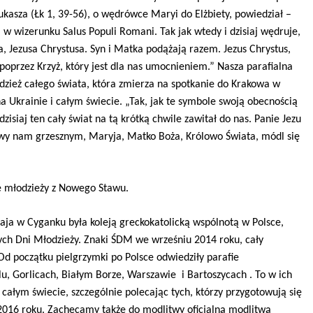
kasza (Łk 1, 39-56), o wędrówce Maryi do Elżbiety, powiedział –
i w wizerunku Salus Populi Romani. Tak jak wtedy i dzisiaj wędruje,
 Jezusa Chrystusa. Syn i Matka podążają razem. Jezus Chrystus,
poprzez Krzyż, który jest dla nas umocnieniem.” Nasza parafialna
dzież całego świata, która zmierza na spotkanie do Krakowa w
a Ukrainie i całym świecie. „Tak, jak te symbole swoją obecnością
zisiaj ten cały świat na tą krótką chwile zawitał do nas. Panie Jezu
iwy nam grzesznym, Maryja, Matko Boża, Królowo Świata, módl się
e młodzieży z Nowego Stawu.
łaja w Cyganku była koleją greckokatolicką wspólnotą w Polsce,
ych Dni Młodzieży. Znaki ŚDM we wrześniu 2014 roku, cały
Od początku pielgrzymki po Polsce odwiedziły parafie
ślu, Gorlicach, Białym Borze, Warszawie
i Bartoszycach . To w ich
ałym świecie, szczególnie polecając tych, którzy przygotowują się
2016 roku. Zachęcamy także do modlitwy oficjalną modlitwą