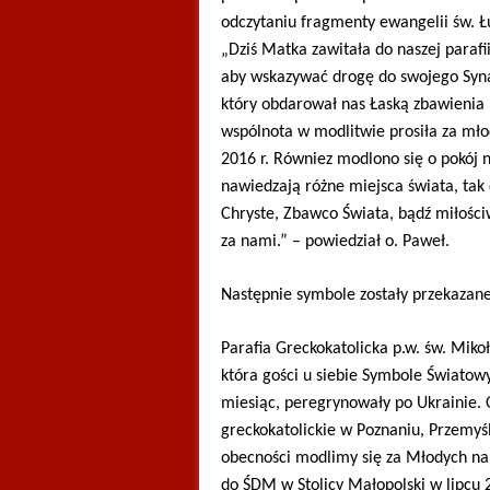
odczytaniu fragmenty ewangelii św. Łu
„Dziś Matka zawitała do naszej parafi
aby wskazywać drogę do swojego Syna,
który obdarował nas Łaską zbawienia 
wspólnota w modlitwie prosiła za mło
2016 r. Równiez modlono się o pokój n
nawiedzają różne miejsca świata, tak d
Chryste, Zbawco Świata, bądź miłośc
za nami.” – powiedział o. Paweł.
Następnie symbole zostały przekazan
Parafia Greckokatolicka p.w. św. Miko
która gości u siebie Symbole Światow
miesiąc, peregrynowały po Ukrainie. 
greckokatolickie w Poznaniu, Przemy
obecności modlimy się za Młodych na c
do ŚDM w Stolicy Małopolski w lipcu 