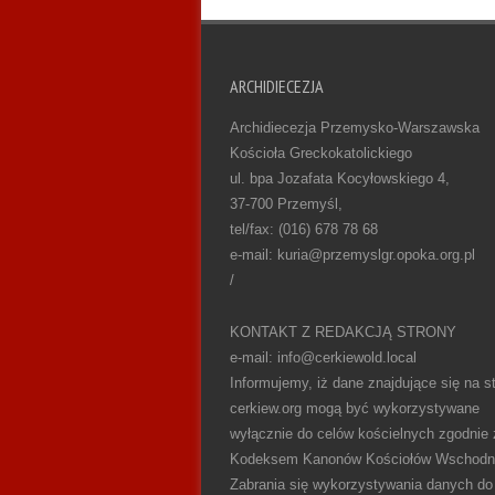
ARCHIDIECEZJA
Archidiecezja Przemysko-Warszawska
Kościoła Greckokatolickiego
ul. bpa Jozafata Kocyłowskiego 4,
37-700 Przemyśl,
tel/fax: (016) 678 78 68
e-mail: kuria@przemyslgr.opoka.org.pl
/
KONTAKT Z REDAKCJĄ STRONY
e-mail: info@cerkiewold.local
Informujemy, iż dane znajdujące się na st
cerkiew.org mogą być wykorzystywane
wyłącznie do celów kościelnych zgodnie 
Kodeksem Kanonów Kościołów Wschodn
Zabrania się wykorzystywania danych do