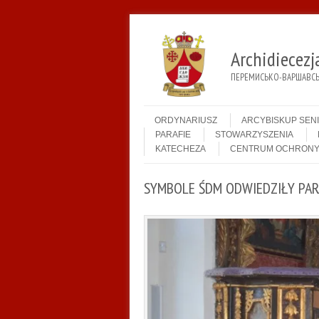
Archidiecez
ПЕРЕМИСЬКО-ВАРШАВСЬК
Menu
Skip to content
ORDYNARIUSZ
ARCYBISKUP SEN
PARAFIE
STOWARZYSZENIA
KATECHEZA
CENTRUM OCHRONY
SYMBOLE ŚDM ODWIEDZIŁY PAR