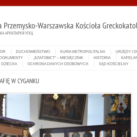
ja Przemysko-Warszawska Kościoła Greckokatol
А АРХІЄПАРХІЯ УГКЦ
IOR
DUCHOWIEŃSTWO
KURIA METROPOLITALNA
URZĘDY I 
DOKUMENTY
„БЛАГОВІСТ” – MIESIĘCZNIK
HISTORIA
KAPELAN
 DZIECKA
OCHRONA DANYCH OSOBOWYCH
SĄD KOŚCIELNY
AFIĘ W CYGANKU