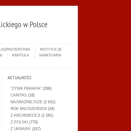
ickiego w Polsce
DUSZPASTERSTWA
INSTYTUCJE
I
KAPITUŁA
SANKTUARIA
AKTUALNOŚCI
"ŻYWA PARAFIA"
(290)
CARITAS
(18)
NAJWAŻNIEJSZE
(2 631)
ROK MIŁOSIERDZIA
(34)
Z ARCHIDIECEJI
(1 581)
Z POLSKI
(770)
Z UKRAINY
(157)