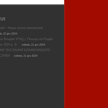
WSZE
айт / Nowa strona internetowa!
la, 22 gru 2024
ня Владик УГКЦ у Польщі на Різдво
е 2024 р. Б.
sobota, 21 gru 2024
ЯНЕ ПОСЛАННЯ БЛАЖЕННІШОГО
СЛАВА
sobota, 21 gru 2024