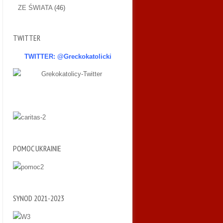
ZE ŚWIATA
(46)
TWITTER
TWITTER: @Greckokatolicki
POMOC UKRAINIE
SYNOD 2021-2023