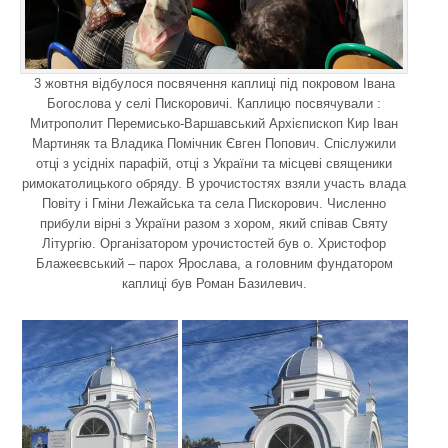
3 жовтня відбулося посвячення каплиці під покровом Івана
Богослова у селі Пискоровичі. Каплицю посвячували :
Митрополит Перемисько-Варшавський Архієпископ Кир Іван
Мартиняк та Владика Помічник Євген Попович. Спіслужили
отці з усідніх парафій, отці з України та місцеві священики
римокатолицького обряду. В урочистостях взяли участь влада
Повіту і Гміни Лежайська та села Пискорович. Численно
прибули вірні з України разом з хором, який співав Святу
Літургію. Організатором урочистостей був о. Христофор
Блажеєвський – парох Ярослава, а головним фундатором
каплиці був Роман Базилевич.