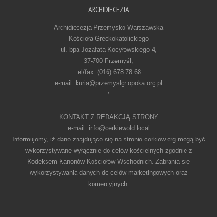
ARCHIDIECEZJA
Archidiecezja Przemysko-Warszawska
Kościoła Greckokatolickiego
ul. bpa Jozafata Kocyłowskiego 4,
37-700 Przemyśl,
tel/fax: (016) 678 78 68
e-mail: kuria@przemyslgr.opoka.org.pl
/
KONTAKT Z REDAKCJĄ STRONY
e-mail: info@cerkiewold.local
Informujemy, iż dane znajdujące się na stronie cerkiew.org mogą być
wykorzystywane wyłącznie do celów kościelnych zgodnie z
Kodeksem Kanonów Kościołów Wschodnich. Zabrania się
wykorzystywania danych do celów marketingowych oraz
komercyjnych.