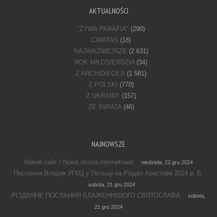
AKTUALNOŚCI
"ŻYWA PARAFIA"
(290)
CARITAS
(18)
NAJWAŻNIEJSZE
(2 631)
ROK MIŁOSIERDZIA
(34)
Z ARCHIDIECEJI
(1 581)
Z POLSKI
(770)
Z UKRAINY
(157)
ZE ŚWIATA
(46)
NAJNOWSZE
Новий сайт / Nowa strona internetowa!
niedziela, 22 gru 2024
Послання Владик УГКЦ у Польщі на Різдво Христове 2024 р. Б.
sobota, 21 gru 2024
РІЗДВЯНЕ ПОСЛАННЯ БЛАЖЕННІШОГО СВЯТОСЛАВА
sobota,
21 gru 2024