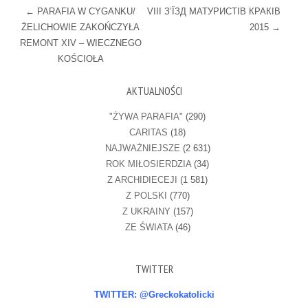
Post navigation
←
PARAFIA W CYGANKU/
VIII З’ЇЗД МАТУРИСТІВ КРАКІВ
ŻELICHOWIE ZAKOŃCZYŁA
2015
→
REMONT XIV – WIECZNEGO
KOŚCIOŁA
AKTUALNOŚCI
"ŻYWA PARAFIA"
(290)
CARITAS
(18)
NAJWAŻNIEJSZE
(2 631)
ROK MIŁOSIERDZIA
(34)
Z ARCHIDIECEJI
(1 581)
Z POLSKI
(770)
Z UKRAINY
(157)
ZE ŚWIATA
(46)
TWITTER
TWITTER: @Greckokatolicki