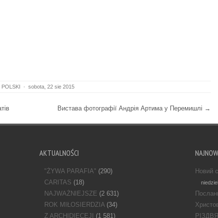
 POLSKI
·
sobota, 22 sie 2015
тів
Вистава фотографії Андрія Артима у Перемишлі
→
AKTUALNOŚCI
NAJNO
"ŻYWA PARAFIA"
(290)
Новий с
CARITAS
(18)
niedzie
NAJWAŻNIEJSZE
(2 631)
Послан
ROK MIŁOSIERDZIA
(34)
Христов
Z ARCHIDIECEJI
(1 581)
РІЗДВ