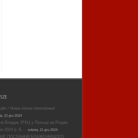
WSZE
айт / Nowa strona internetowa!
la, 22 gru 2024
ня Владик УГКЦ у Польщі на Різдво
е 2024 р. Б.
sobota, 21 gru 2024
ЯНЕ ПОСЛАННЯ БЛАЖЕННІШОГО