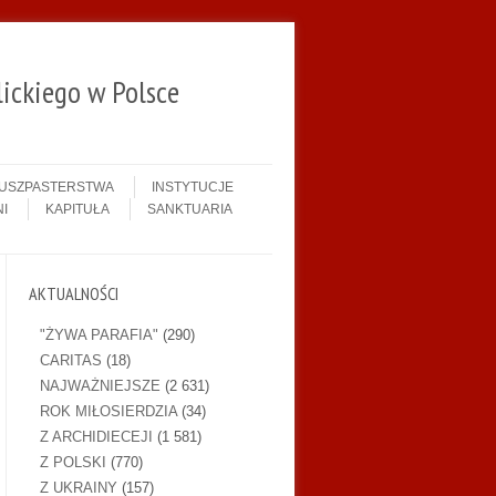
ickiego w Polsce
DUSZPASTERSTWA
INSTYTUCJE
I
KAPITUŁA
SANKTUARIA
AKTUALNOŚCI
"ŻYWA PARAFIA"
(290)
CARITAS
(18)
NAJWAŻNIEJSZE
(2 631)
ROK MIŁOSIERDZIA
(34)
Z ARCHIDIECEJI
(1 581)
Z POLSKI
(770)
Z UKRAINY
(157)