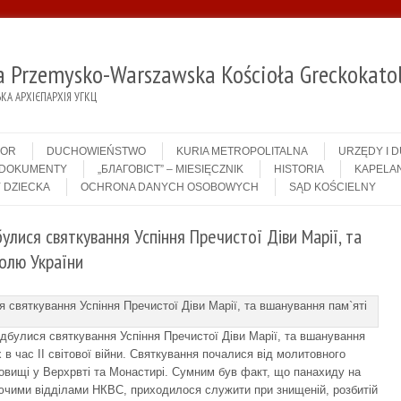
ja Przemysko-Warszawska Kościoła Greckokatol
А АРХІЄПАРХІЯ УГКЦ
IOR
DUCHOWIEŃSTWO
KURIA METROPOLITALNA
URZĘDY I 
DOKUMENTY
„БЛАГОВІСТ” – MIESIĘCZNIK
HISTORIA
KAPELAN
 DZIECKA
OCHRONA DANYCH OSOBOWYCH
SĄD KOŚCIELNY
улися святкування Успіння Пречистої Діви Марії, та
волю України
ідбулися святкування Успіння Пречистої Діви Марії, та вшанування
х в час ІІ світової війни. Святкування почалися від молитовного
овищі у Верхрвті та Монастирі. Сумним був факт, що панахиду на
аючими відділами НКВС, приходилося служити при знищеній, розбитій