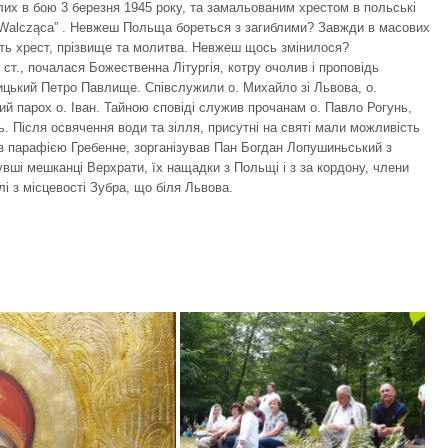
лих в бою 3 березня 1945 року, та замальованим хрестом в польські
a Walcząca” . Невжеш Польща бореться з загиблими? Завжди в масових
ь хрест, прізвище та молитва. Невжеш щось змінилося?
 ст., почалася Божественна Літургія, котру очолив і проповідь
ицький Петро Павлище. Співслужили о. Михайло зі Львова, о.
й парох о. Іван. Тайною сповіді служив прочанам о. Павло Рогунь,
ь. Після освячення води та зілля, присутні на святі мали можливість
ом з парафією Гребенне, зорганізував Пан Богдан Лопушиньський з
вші мешканці Верхрати, їх нащадки з Польщі і з за кордону, члени
і з місцевості Зубра, що біля Львова.