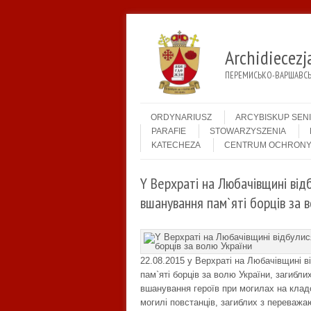
Archidiecez
ПЕРЕМИСЬКО-ВАРШАВСЬК
Menu
Skip to content
ORDYNARIUSZ
ARCYBISKUP SEN
PARAFIE
STOWARZYSZENIA
KATECHEZA
CENTRUM OCHRONY
Y Верхраті на Любачівщині відб
вшанування пам`яті борців за 
22.08.2015 у Верхраті на Любачівщині в
пам`яті борців за волю України, загибли
вшанування героїв при могилах на клад
могилі повстанців, загиблих з переваж