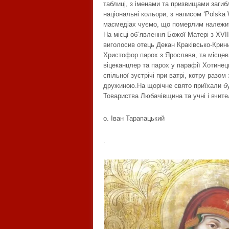
таблиці, з іменами та призвищами загиб
національні кольори, з написом ‘Polsk
масмедіах чуємо, що померлим належит
На місці об`явлення Божої Матері з ХVII
виголосив отець Декан Краківсько-Крин
Христофор парох з Ярослава, та місцеви
віцеканцлер та парох у парафії Хотинец
спільної зустрічі при ватрі, котру раз
дружиною.На щорічне свято приїхали бу
Товариства Любачівщина та учні і вчител
о. Іван Тарапацький
.