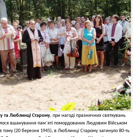
му та Люблинці Старому
, при нагоді празничних святкувань
улося вшанування пам
`
яті помордованих Людовим Військом
в тому (20 березня 1945), в Люблинці Старому загинуло 80-ть