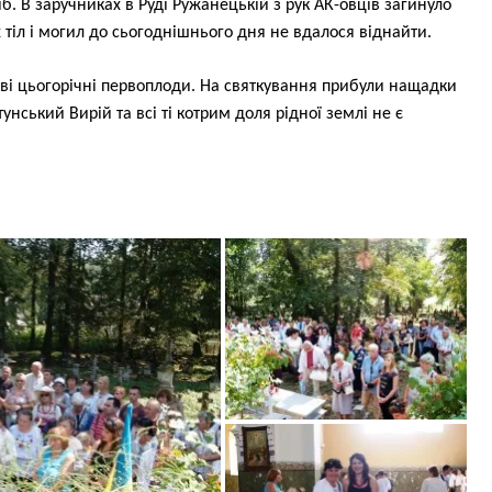
іб. В заручниках в Руді Ружанецькій з рук АК-овців загинуло
х тіл і могил до сьогоднішнього дня не вдалося віднайти.
ві цьогорічні первоплоди. На святкування прибули нащадки
унський Вирій та всі ті котрим доля рідної землі не є