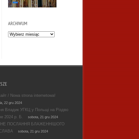
ARCHIWUM
Archiwum
WSZE
айт / Nowa strona internetowa!
la, 22 gru 2024
ня Владик УГКЦ у Польщі на Різдво
е 2024 р. Б.
sobota, 21 gru 2024
ЯНЕ ПОСЛАННЯ БЛАЖЕННІШОГО
СЛАВА
sobota, 21 gru 2024