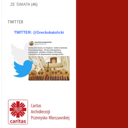
ZE ŚWIATA
(46)
TWITTER
TWITTER: @Greckokatolicki