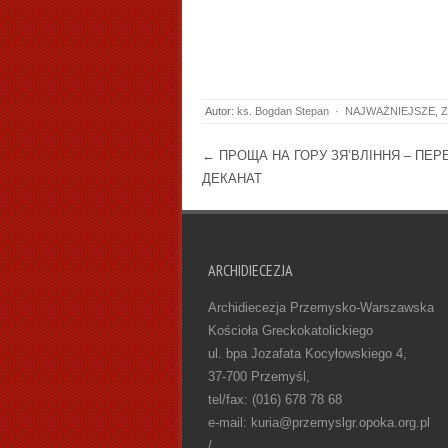
Autor:
ks. Bogdan Stepan
·
NAJWAŻNIEJSZE
,
Z
Post navigation
←
ПРОЩА НА ГОРУ ЗЯ’ВЛІННЯ – ПЕ
ДЕКАНАТ
ARCHIDIECEZJA
Archidiecezja Przemysko-Warszawska
Kościoła Greckokatolickiego
ul. bpa Jozafata Kocyłowskiego 4,
37-700 Przemyśl,
tel/fax: (016) 678 78 68
e-mail: kuria@przemyslgr.opoka.org.pl
/