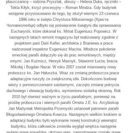
płaszczanicę – rodzina Pryszlak, obrusy – Helena Duka, ręczniki –
Tekla Kiłyk, krzyż procesyjny – Roman Mindza. Gdy budynek
wstępnie przystosowano do tego, by służył wiernym 23 czerwca
1996 roku w święto Chrystusa Miłosiernego (Христа
Чоловіколюбця) odbyło się poświęcenie świątyni dla sprawowania
Eucharystii, które dokonał ks. Mitrat Eugeniusz Popowicz. W
następnych latach remont magazynu był realizowany zgodnie z
projektem pani Darii Keller, architekta z Braniewa a prace
nadzorował inspektor Eugeniusz Macina. Młodsze pokolenie
orneckiej parafii dołączyło się do prac remontowych, między
innymi: Jan Kuźmicz, Henryk Masnyk, Sławomir Łuciw, bracia
Mikołaj i Bogdan Nazar. W roku 2007 został mianowany nowy
proboszcz ks. Jan Hałuszka. Wraz ze zmianą proboszcza prace
adaptacyjne ruszyły ze zwiększoną siła. Dokończono budowę
wieży z pomieszczeniami sanitarnymi, zaczęto zmianę pokrycia
dachowego i elewację budynku, wymieniono stolarkę okienną. Rok
2010 był również ważnym w życiu parafialnym, ponieważ na
prośbę proboszcza i wiernych parafii Orneta J.E. ks. Arcybiskup
Jan Martyniak Metropolita Przemyski ustanowił patronem parafii
Błogosławionego Omelana Kowcza. Następnym wielkim krokiem w
adaptacji budynku było wykonanie nowej konstrukcji wewnątrz
budynku, która całkowicie zmieniła wygląd wnętrza następnie
wylano nową posadzkę, ułożono gres, zamontowane zostały nowe