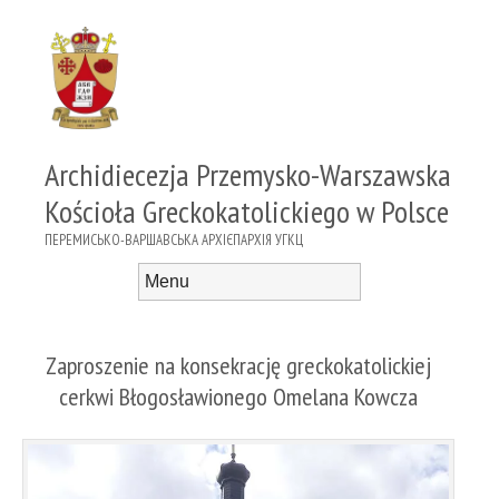
Archidiecezja Przemysko-Warszawska
Kościoła Greckokatolickiego w Polsce
ПЕРЕМИСЬКО-ВАРШАВСЬКА АРХІЄПАРХІЯ УГКЦ
Menu
Skip to content
Zaproszenie na konsekrację greckokatolickiej
cerkwi Błogosławionego Omelana Kowcza