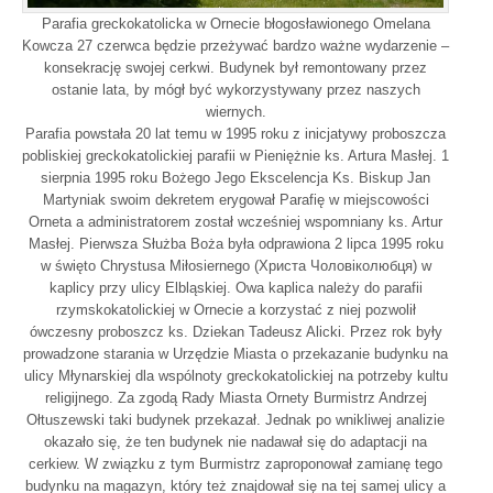
Parafia greckokatolicka w Ornecie błogosławionego Omelana
Kowcza 27 czerwca będzie przeżywać bardzo ważne wydarzenie –
konsekrację swojej cerkwi. Budynek był remontowany przez
ostanie lata, by mógł być wykorzystywany przez naszych
wiernych.
Parafia powstała 20 lat temu w 1995 roku z inicjatywy proboszcza
pobliskiej greckokatolickiej parafii w Pieniężnie ks. Artura Masłej. 1
sierpnia 1995 roku Bożego Jego Ekscelencja Ks. Biskup Jan
Martyniak swoim dekretem erygował Parafię w miejscowości
Orneta a administratorem został wcześniej wspomniany ks. Artur
Masłej. Pierwsza Służba Boża była odprawiona 2 lipca 1995 roku
w święto Chrystusa Miłosiernego (Христа Чоловіколюбця) w
kaplicy przy ulicy Elbląskiej. Owa kaplica należy do parafii
rzymskokatolickiej w Ornecie a korzystać z niej pozwolił
ówczesny proboszcz ks. Dziekan Tadeusz Alicki. Przez rok były
prowadzone starania w Urzędzie Miasta o przekazanie budynku na
ulicy Młynarskiej dla wspólnoty greckokatolickiej na potrzeby kultu
religijnego. Za zgodą Rady Miasta Ornety Burmistrz Andrzej
Ołtuszewski taki budynek przekazał. Jednak po wnikliwej analizie
okazało się, że ten budynek nie nadawał się do adaptacji na
cerkiew. W związku z tym Burmistrz zaproponował zamianę tego
budynku na magazyn, który też znajdował się na tej samej ulicy a