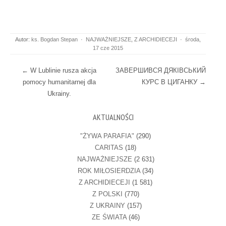
Autor:
ks. Bogdan Stepan
·
NAJWAŻNIEJSZE
,
Z ARCHIDIECEJI
·
środa,
17 cze 2015
Post navigation
←
W Lublinie rusza akcja
ЗАВЕРШИВСЯ ДЯКІВСЬКИЙ
pomocy humanitarnej dla
КУРС В ЦИГАНКУ
→
Ukrainy.
AKTUALNOŚCI
"ŻYWA PARAFIA"
(290)
CARITAS
(18)
NAJWAŻNIEJSZE
(2 631)
ROK MIŁOSIERDZIA
(34)
Z ARCHIDIECEJI
(1 581)
Z POLSKI
(770)
Z UKRAINY
(157)
ZE ŚWIATA
(46)