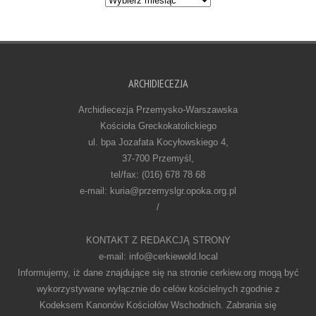
ARCHIDIECEZJA
Archidiecezja Przemysko-Warszawska
Kościoła Greckokatolickiego
ul. bpa Jozafata Kocyłowskiego 4,
37-700 Przemyśl,
tel/fax: (016) 678 78 68
e-mail: kuria@przemyslgr.opoka.org.pl
/
KONTAKT Z REDAKCJĄ STRONY
e-mail: info@cerkiewold.local
Informujemy, iż dane znajdujące się na stronie cerkiew.org mogą być
wykorzystywane wyłącznie do celów kościelnych zgodnie z
Kodeksem Kanonów Kościołów Wschodnich. Zabrania się