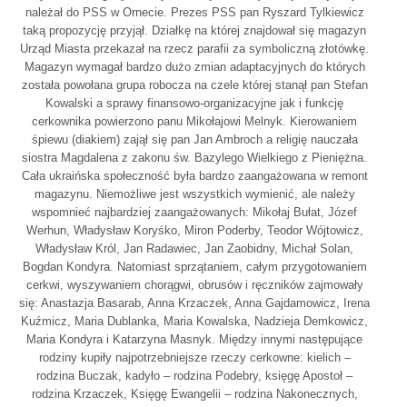
należał do PSS w Ornecie. Prezes PSS pan Ryszard Tylkiewicz
taką propozycję przyjął. Działkę na której znajdował się magazyn
Urząd Miasta przekazał na rzecz parafii za symboliczną złotówkę.
Magazyn wymagał bardzo dużo zmian adaptacyjnych do których
została powołana grupa robocza na czele której stanął pan Stefan
Kowalski a sprawy finansowo-organizacyjne jak i funkcję
cerkownika powierzono panu Mikołajowi Melnyk. Kierowaniem
śpiewu (diakiem) zajął się pan Jan Ambroch a religię nauczała
siostra Magdalena z zakonu św. Bazylego Wielkiego z Pieniężna.
Cała ukraińska społeczność była bardzo zaangażowana w remont
magazynu. Niemożliwe jest wszystkich wymienić, ale należy
wspomnieć najbardziej zaangażowanych: Mikołaj Bułat, Józef
Werhun, Władysław Koryśko, Miron Poderby, Teodor Wójtowicz,
Władysław Król, Jan Radawiec, Jan Zaobidny, Michał Solan,
Bogdan Kondyra. Natomiast sprzątaniem, całym przygotowaniem
cerkwi, wyszywaniem chorągwi, obrusów i ręczników zajmowały
się: Anastazja Basarab, Anna Krzaczek, Anna Gajdamowicz, Irena
Kuźmicz, Maria Dublanka, Maria Kowalska, Nadzieja Demkowicz,
Maria Kondyra i Katarzyna Masnyk. Między innymi następujące
rodziny kupiły najpotrzebniejsze rzeczy cerkowne: kielich –
rodzina Buczak, kadyło – rodzina Podebry, księgę Apostoł –
rodzina Krzaczek, Księgę Ewangelii – rodzina Nakonecznych,