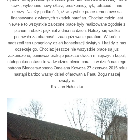
ławki, wykonano nowy ołtarz, proskomidyjnyk, tetrapod i inne
rzeczy. Należy podkreślić, iż wszystkie prace remontowe są
finansowane z własnych składek parafian. Chociaż rodzin jest
niewiele to wszystkie założone prace były realizowane zgodnie z
planem i obiekt piękniał z dnia na dzień. Należy się wielka
pochwała za ofiarność i zaangażowanie parafian. W końcu
nadszedł ten upragniony dzień konsekracji świątyni i każdy z nas
oczekuje go. Chociaż jeszcze nie wszystkie prace są już
zakończone, ponieważ brakuje jeszcze dwóch mniejszych kopuł,
stałego ikonostasu to w dwudziestolecie parafii i w dzień naszego
patrona Błogosławionego Omelana Kowcza 27 czerwca 2015 roku
nastąpi bardzo ważny dzień ofiarowania Panu Bogu naszej
świątyni.
Ks. Jan Hałuszka