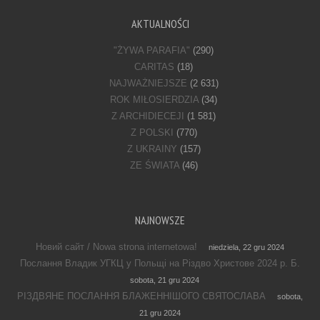
AKTUALNOŚCI
"ŻYWA PARAFIA"
(290)
CARITAS
(18)
NAJWAŻNIEJSZE
(2 631)
ROK MIŁOSIERDZIA
(34)
Z ARCHIDIECEJI
(1 581)
Z POLSKI
(770)
Z UKRAINY
(157)
ZE ŚWIATA
(46)
NAJNOWSZE
Новий сайт / Nowa strona internetowa!
niedziela, 22 gru 2024
Послання Владик УГКЦ у Польщі на Різдво Христове 2024 р. Б.
sobota, 21 gru 2024
РІЗДВЯНЕ ПОСЛАННЯ БЛАЖЕННІШОГО СВЯТОСЛАВА
sobota,
21 gru 2024