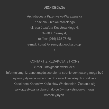
ARCHIDIECEZJA
Archidiecezja Przemysko-Warszawska
Kościoła Greckokatolickiego
ul. bpa Jozafata Kocyłowskiego 4,
37-700 Przemyśl,
tel/fax: (016) 678 78 68
e-mail: kuria@przemyslgr.opoka.org.pl
/
KONTAKT Z REDAKCJĄ STRONY
e-mail: info@cerkiewold.local
Informujemy, iż dane znajdujące się na stronie cerkiew.org mogą być
wykorzystywane wyłącznie do celów kościelnych zgodnie z
Kodeksem Kanonów Kościołów Wschodnich. Zabrania się
wykorzystywania danych do celów marketingowych oraz
komercyjnych.