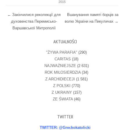
2015
Post navigation
←
Закінчилися реколекції для
Вшанування памяті борців за
духовенства Перемисько-
волю України на Пикуличах
→
Варшавської Митрополії
AKTUALNOŚCI
"ŻYWA PARAFIA"
(290)
CARITAS
(18)
NAJWAŻNIEJSZE
(2 631)
ROK MIŁOSIERDZIA
(34)
Z ARCHIDIECEJI
(1 581)
Z POLSKI
(770)
Z UKRAINY
(157)
ZE ŚWIATA
(46)
TWITTER
TWITTER: @Greckokatolicki