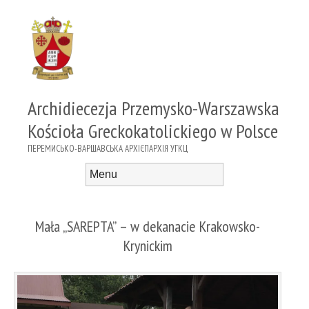
Archidiecezja Przemysko-Warszawska
Kościoła Greckokatolickiego w Polsce
ПЕРЕМИСЬКО-ВАРШАВСЬКА АРХІЄПАРХІЯ УГКЦ
Menu
Skip to content
Mała „SAREPTA” – w dekanacie Krakowsko-
Krynickim