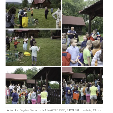
Autor:
ks. Bogdan Stepan
·
NAJWAŻNIEJSZE
,
Z POLSKI
·
sobota, 13 cze