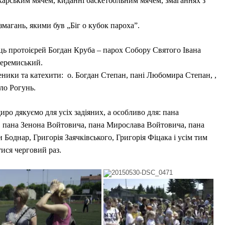
ікарським мячем, киданні баскетбольним мячем, змаганнях з
магань, якими був „Біг о кубок пароха”.
ць протоієрей Богдан Круба – парох Собору Святого Івана
перемиський.
ники та катехити: о. Богдан Степан, пані Любомира Степан, ,
ло Рогунь.
иро дякуємо для усіх задіяних, а особливо для: пана
, пана Зенона Войтовича, пана Мирослава Войтовича, пана
Боднар, Григорія Заячківського, Григорія Фіцака і усім тим
тися черговий раз.