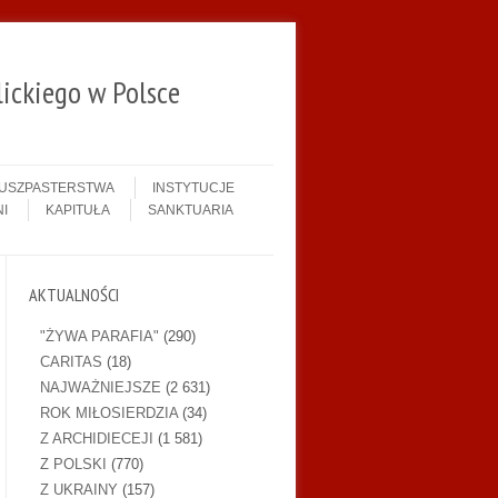
ickiego w Polsce
DUSZPASTERSTWA
INSTYTUCJE
I
KAPITUŁA
SANKTUARIA
AKTUALNOŚCI
"ŻYWA PARAFIA"
(290)
CARITAS
(18)
NAJWAŻNIEJSZE
(2 631)
ROK MIŁOSIERDZIA
(34)
Z ARCHIDIECEJI
(1 581)
Z POLSKI
(770)
Z UKRAINY
(157)