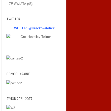
ZE ŚWIATA
(46)
TWITTER
TWITTER: @Greckokatolicki
POMOC UKRAINIE
SYNOD 2021-2023