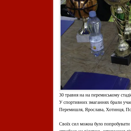
30 травня на на перемиському ста
У спортивних змаганнях брали участ
Перемишля, Ярослава, Хотинця, Поз
Своїх сил можна було попробувати у