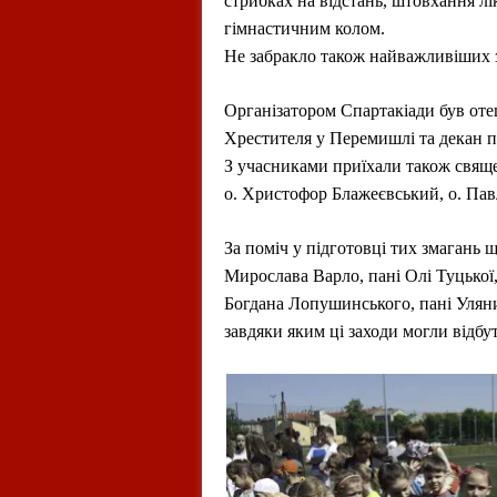
стрибках на відстань, штовхання л
гімнастичним колом.
Не забракло також найважливіших з
Організатором Спартакіади був оте
Хрестителя у Перемишлі та декан 
З учасниками приїхали також свяще
о. Христофор Блажеєвський, о. Пав
За поміч у підготовці тих змагань щ
Мирослава Варло, пані Олі Туцької
Богдана Лопушинського, пані Уляни 
завдяки яким ці заходи могли відбу