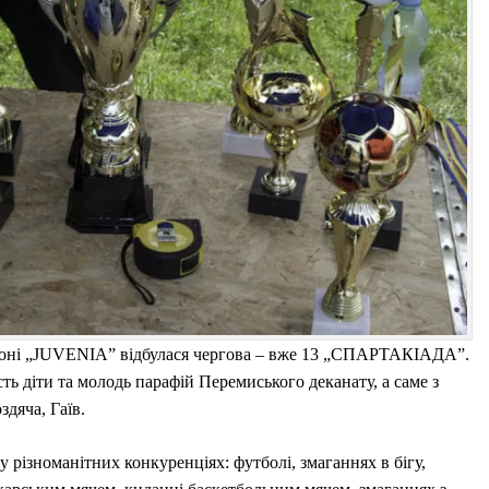
діоні „JUVENIA” відбулася чергова – вже 13 „СПАРТАКІАДА”.
ь діти та молодь парафій Перемиського деканату, а саме з
дяча, Гаїв.
 різноманітних конкуренціях: футболі, змаганнях в бігу,