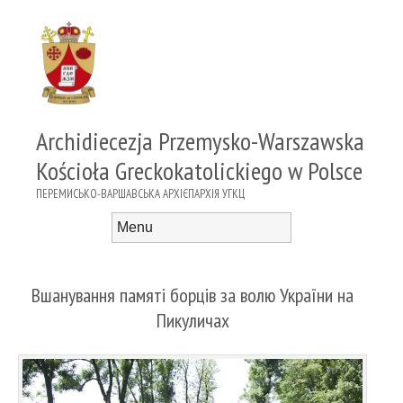
Archidiecezja Przemysko-Warszawska
Kościoła Greckokatolickiego w Polsce
ПЕРЕМИСЬКО-ВАРШАВСЬКА АРХІЄПАРХІЯ УГКЦ
Menu
Skip to content
Вшанування памяті борців за волю України на
Пикуличах