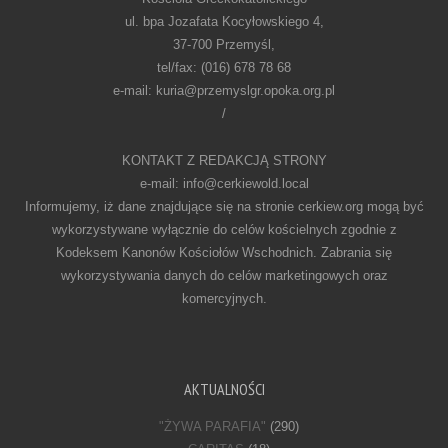
ul. bpa Jozafata Kocyłowskiego 4,
37-700 Przemyśl,
tel/fax: (016) 678 78 68
e-mail: kuria@przemyslgr.opoka.org.pl
/
KONTAKT Z REDAKCJĄ STRONY
e-mail: info@cerkiewold.local
Informujemy, iż dane znajdujące się na stronie cerkiew.org mogą być
wykorzystywane wyłącznie do celów kościelnych zgodnie z
Kodeksem Kanonów Kościołów Wschodnich. Zabrania się
wykorzystywania danych do celów marketingowych oraz
komercyjnych.
AKTUALNOŚCI
"ŻYWA PARAFIA"
(290)