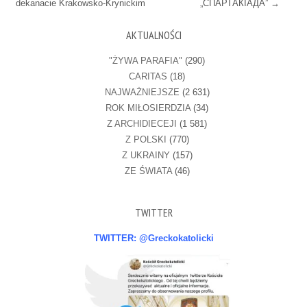
dekanacie Krakowsko-Krynickim
„СПАРТАКІАДА”
→
AKTUALNOŚCI
"ŻYWA PARAFIA"
(290)
CARITAS
(18)
NAJWAŻNIEJSZE
(2 631)
ROK MIŁOSIERDZIA
(34)
Z ARCHIDIECEJI
(1 581)
Z POLSKI
(770)
Z UKRAINY
(157)
ZE ŚWIATA
(46)
TWITTER
TWITTER: @Greckokatolicki