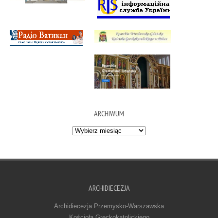
ARCHIWUM
Archiwum
ARCHIDIECEZJA
Archidiecezja Przemysko-Warszawska
Kościoła Greckokatolickiego