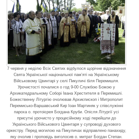
7 червня у неділю Всіх Святих відбулося щорічне відзначення
Свята Української національної пам’яті на Українському
Військовому Цвинтарі у селі Пикуличі біля Перемишля.
Урочистості почалися о год 9-00 Службою Божою у
Архикатедральному Соборі Івана Хрестителя в Перемишлі.
Божественну Літургію очолював Архиєпископ і Митрополит
Перемисько-Варшавський Кир Іоан Мартиняк у співслужінні
пароха о. протоієрея Богдана Круби. Опісля Літургії усі
присутні урочисто у процесійному ході перейшли до
Українського Військового Цвинтаря у супроводі духового
оркестру. Перед могилою на Пикуличах відправлено панахиду,
яку очолив і проповідь виголосив о. митрат Богдан Степан.