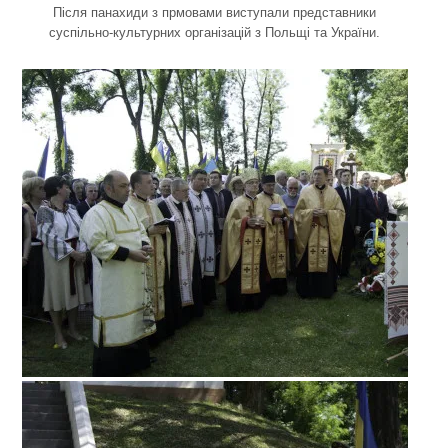
Після панахиди з прмовами виступали представники
суспільно-культурних організацій з Польщі та України.