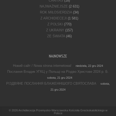
CARITAS
(18)
NAJWAŻNIEJSZE
(2 631)
ROK MIŁOSIERDZIA
(34)
Z ARCHIDIECEJI
(1 581)
Z POLSKI
(770)
Z UKRAINY
(157)
ZE ŚWIATA
(46)
NAJNOWSZE
Новий сайт / Nowa strona internetowa!
niedziela, 22 gru 2024
Послання Владик УГКЦ у Польщі на Різдво Христове 2024 р. Б.
sobota, 21 gru 2024
РІЗДВЯНЕ ПОСЛАННЯ БЛАЖЕННІШОГО СВЯТОСЛАВА
sobota,
21 gru 2024
Footer Menu
© 2026
Archidiecezja Przemysko-Warszawska Kościoła Greckokatolickiego w
Polsce