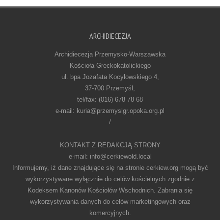
ARCHIDIECEZJA
Archidiecezja Przemysko-Warszawska
Kościoła Greckokatolickiego
ul. bpa Jozafata Kocyłowskiego 4,
37-700 Przemyśl,
tel/fax: (016) 678 78 68
e-mail: kuria@przemyslgr.opoka.org.pl
/
KONTAKT Z REDAKCJĄ STRONY
e-mail: info@cerkiewold.local
Informujemy, iż dane znajdujące się na stronie cerkiew.org mogą być
wykorzystywane wyłącznie do celów kościelnych zgodnie z
Kodeksem Kanonów Kościołów Wschodnich. Zabrania się
wykorzystywania danych do celów marketingowych oraz
komercyjnych.