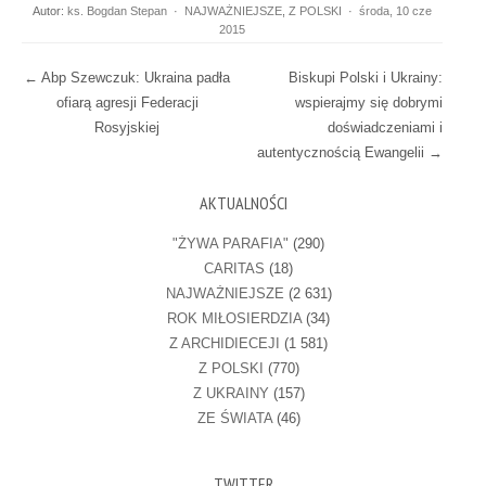
Autor:
ks. Bogdan Stepan
·
NAJWAŻNIEJSZE
,
Z POLSKI
·
środa, 10 cze
2015
Post navigation
←
Abp Szewczuk: Ukraina padła
Biskupi Polski i Ukrainy:
ofiarą agresji Federacji
wspierajmy się dobrymi
Rosyjskiej
doświadczeniami i
autentycznością Ewangelii
→
AKTUALNOŚCI
"ŻYWA PARAFIA"
(290)
CARITAS
(18)
NAJWAŻNIEJSZE
(2 631)
ROK MIŁOSIERDZIA
(34)
Z ARCHIDIECEJI
(1 581)
Z POLSKI
(770)
Z UKRAINY
(157)
ZE ŚWIATA
(46)
TWITTER