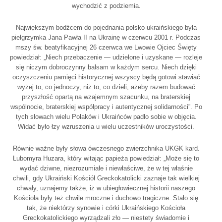
wychodzić z podziemia.
Największym bodźcem do pojednania polsko-ukraińskiego była
pielgrzymka Jana Pawła II na Ukrainę w czerwcu 2001 r. Podczas
mszy św. beatyfikacyjnej 26 czerwca we Lwowie Ojciec Święty
powiedział: „Niech przebaczenie — udzielone i uzyskane — rozleje
się niczym dobroczynny balsam w każdym sercu. Niech dzięki
oczyszczeniu pamięci historycznej wszyscy będą gotowi stawiać
wyżej to, co jednoczy, niż to, co dzieli, ażeby razem budować
przyszłość opartą na wzajemnym szacunku, na braterskiej
wspólnocie, braterskiej współpracy i autentycznej solidarności”. Po
tych słowach wielu Polaków i Ukraińców padło sobie w objęcia.
Widać było łzy wzruszenia u wielu uczestników uroczystości.
Równie ważne były słowa ówczesnego zwierzchnika UKGK kard.
Lubomyra Huzara, który witając papieża powiedział: „Może się to
wydać dziwne, niezrozumiałe i niewłaściwe, że w tej właśnie
chwili, gdy Ukraiński Kościół Greckokatolicki zaznaje tak wielkiej
chwały, uznajemy także, iż w ubiegłowiecznej historii naszego
Kościoła były też chwile mroczne i duchowo tragiczne. Stało się
tak, że niektórzy synowie i córki Ukraińskiego Kościoła
Greckokatolickiego wyrządzali zło — niestety świadomie i