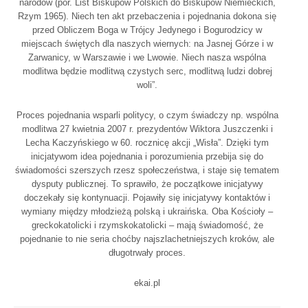
narodów (por. List Biskupów Polskich do Biskupów Niemieckich,
Rzym 1965). Niech ten akt przebaczenia i pojednania dokona się
przed Obliczem Boga w Trójcy Jedynego i Bogurodzicy w
miejscach świętych dla naszych wiernych: na Jasnej Górze i w
Zarwanicy, w Warszawie i we Lwowie. Niech nasza wspólna
modlitwa będzie modlitwą czystych serc, modlitwą ludzi dobrej
woli”.
Proces pojednania wsparli politycy, o czym świadczy np. wspólna
modlitwa 27 kwietnia 2007 r. prezydentów Wiktora Juszczenki i
Lecha Kaczyńskiego w 60. rocznicę akcji „Wisła”. Dzięki tym
inicjatywom idea pojednania i porozumienia przebija się do
świadomości szerszych rzesz społeczeństwa, i staje się tematem
dysputy publicznej. To sprawiło, że początkowe inicjatywy
doczekały się kontynuacji. Pojawiły się inicjatywy kontaktów i
wymiany między młodzieżą polską i ukraińska. Oba Kościoły –
greckokatolicki i rzymskokatolicki – mają świadomość, że
pojednanie to nie seria choćby najszlachetniejszych kroków, ale
długotrwały proces.
ekai.pl