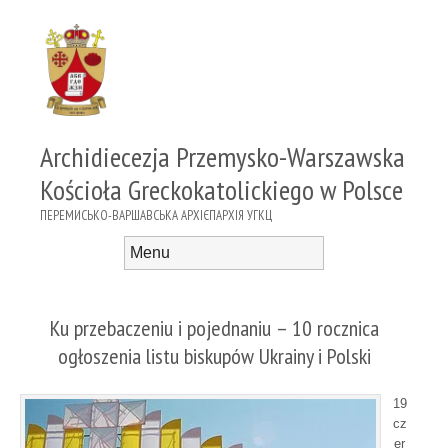
Archidiecezja Przemysko-Warszawska
Kościoła Greckokatolickiego w Polsce
ПЕРЕМИСЬКО-ВАРШАВСЬКА АРХІЄПАРХІЯ УГКЦ
Menu
Skip to content
Ku przebaczeniu i pojednaniu – 10 rocznica
ogłoszenia listu biskupów Ukrainy i Polski
19
cz
er