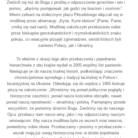
Zwrócili się też do Boga z prośbą o odpuszczenie grzechów i win i
pomoc, „abyśmy postępowali, jak godzi się braciom i siostrom”.
Wierni zebrani na stołecznym placu Piłsudskiego włączali się w
modlitwę przez aklamację: „Kyrie, Kyrie eleison” (Panie, Panie,
zmiłuj się nad nami). Modlitwę zakończyło przekazanie sobie
przez biskupów greckokatolickich i rzymskokatolickich znaku
pokoju, co owacyjnie przyjęli zgromadzeni, wśród których byli
zarówno Polacy, jak i Ukraińcy.
To właśnie z okazji tego aktu przebaczenia i pojednania
hierarchowie z obu krajów wydali w 2005 wspólny list pasterski.
Nawiązuje on do naszej trudnej historii, podkreślając znaczenie
chrześcijaństwa wyrosłego z tradycji łacińskiej w Polsce i
bizantyjskiej na Ukrainie. Odwołując się do orędzia z 1965 biskupi
piszą na zakończenie: „Wznieśmy się ponad polityczne poglądy i
historyczne zaszłości, ponad nasze kościelne obrządki, nawet
ponad naszą narodowość – ukraińską i polską. Pamiętajmy przede
wszystkim, że jesteśmy dziećmi Boga. Zwróćmy się do naszego
Ojca: przebacz nam nasze winy, jako i my odpuszczamy naszym
winowajcom. Aby nasza modlitwa była ze wszech miar owocna,
powiedzmy sobie słowa: Przebaczamy i prosimy o przebaczenie –
wszak mają już swoją historyczną moc w dziele pojednania