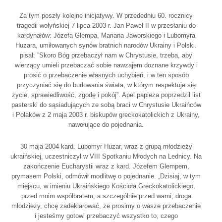
Za tym poszły kolejne inicjatywy. W przededniu 60. rocznicy
tragedii wołyńskiej 7 lipca 2003 r. Jan Paweł II w przesłaniu do
kardynałów: Józefa Glempa, Mariana Jaworskiego i Lubomyra
Huzara, umiłowanych synów bratnich narodów Ukrainy i Polski.
pisał: ”Skoro Bóg przebaczył nam w Chrystusie, trzeba, aby
wierzący umieli przebaczać sobie nawzajem doznane krzywdy i
prosić o przebaczenie własnych uchybień, i w ten sposób
przyczyniać się do budowania świata, w którym respektuje się
życie, sprawiedliwość, zgodę i pokój”. Apel papieża poprzedził list
pasterski do sąsiadujących ze sobą braci w Chrystusie Ukraińców
i Polaków z 2 maja 2003 r. biskupów greckokatolickich z Ukrainy,
nawołujące do pojednania.
30 maja 2004 kard. Lubomyr Huzar, wraz z grupą młodzieży
ukraińskiej, uczestniczył w VIII Spotkaniu Młodych na Lednicy. Na
zakończenie Eucharystii wraz z kard. Józefem Glempem,
prymasem Polski, odmówił modlitwę o pojednanie. „Dzisiaj, w tym
miejscu, w imieniu Ukraińskiego Kościoła Greckokatolickiego,
przed moim współbratem, a szczególnie przed wami, droga
młodzieży, chcę zadeklarować, że prosimy o wasze przebaczenie
i jesteśmy gotowi przebaczyć wszystko to, czego