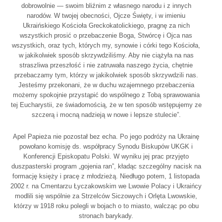
dobrowolnie — swoim bliźnim z własnego narodu i z innych
narodów. W twojej obecności, Ojcze Święty, i w imieniu
Ukraińskiego Kościoła Greckokatolickiego, pragnę za nich
wszystkich prosić o przebaczenie Boga, Stwórcę i Ojca nas
wszystkich, oraz tych, których my, synowie i córki tego Kościoła,
w jakikolwiek sposób skrzywdziliśmy. Aby nie ciążyła na nas
straszliwa przeszłość i nie zatruwała naszego życia, chętnie
przebaczamy tym, którzy w jakikolwiek sposób skrzywdzili nas.
Jesteśmy przekonani, że w duchu wzajemnego przebaczenia
możemy spokojnie przystąpić do wspólnego z Tobą sprawowania
tej Eucharystii, ze świadomością, że w ten sposób wstępujemy ze
szczerą i mocną nadzieją w nowe i lepsze stulecie”.
Apel Papieża nie pozostał bez echa. Po jego podróży na Ukrainę
powołano komisję ds. współpracy Synodu Biskupów UKGK i
Konferencji Episkopatu Polski. W wyniku jej prac przyjęto
duszpasterski program „gojenia ran”, kładąc szczególny nacisk na
formację księży i pracę z młodzieżą. Niedługo potem, 1 listopada
2002 r. na Cmentarzu Łyczakowskim we Lwowie Polacy i Ukraińcy
modlili się wspólnie za Strzelców Siczowych i Orlęta Lwowskie,
którzy w 1918 roku polegli w bojach o to miasto, walcząc po obu
stronach barykady.