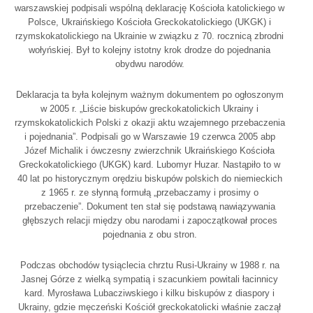
warszawskiej podpisali wspólną deklarację Kościoła katolickiego w
Polsce, Ukraińskiego Kościoła Greckokatolickiego (UKGK) i
rzymskokatolickiego na Ukrainie w związku z 70. rocznicą zbrodni
wołyńskiej. Był to kolejny istotny krok drodze do pojednania
obydwu narodów.
Deklaracja ta była kolejnym ważnym dokumentem po ogłoszonym
w 2005 r. „Liście biskupów greckokatolickich Ukrainy i
rzymskokatolickich Polski z okazji aktu wzajemnego przebaczenia
i pojednania”. Podpisali go w Warszawie 19 czerwca 2005 abp
Józef Michalik i ówczesny zwierzchnik Ukraińskiego Kościoła
Greckokatolickiego (UKGK) kard. Lubomyr Huzar. Nastąpiło to w
40 lat po historycznym orędziu biskupów polskich do niemieckich
z 1965 r. ze słynną formułą „przebaczamy i prosimy o
przebaczenie”. Dokument ten stał się podstawą nawiązywania
głębszych relacji między obu narodami i zapoczątkował proces
pojednania z obu stron.
Podczas obchodów tysiąclecia chrztu Rusi-Ukrainy w 1988 r. na
Jasnej Górze z wielką sympatią i szacunkiem powitali łacinnicy
kard. Myrosława Lubacziwskiego i kilku biskupów z diaspory i
Ukrainy, gdzie męczeński Kościół greckokatolicki właśnie zaczął