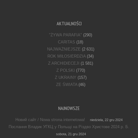
AKTUALNOŚCI
"ŻYWA PARAFIA"
(290)
CARITAS
(18)
NAJWAŻNIEJSZE
(2 631)
ROK MIŁOSIERDZIA
(34)
Z ARCHIDIECEJI
(1 581)
Z POLSKI
(770)
Z UKRAINY
(157)
ZE ŚWIATA
(46)
NAJNOWSZE
Новий сайт / Nowa strona internetowa!
niedziela, 22 gru 2024
Послання Владик УГКЦ у Польщі на Різдво Христове 2024 р. Б.
sobota, 21 gru 2024