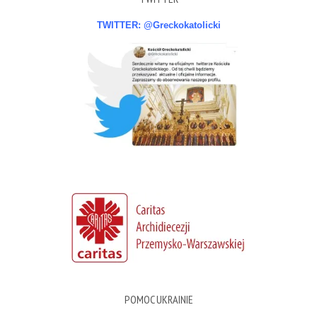
TWITTER: @Greckokatolicki
POMOC UKRAINIE