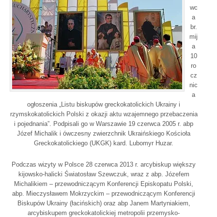
wc
a
br.
mij
a
10
ro
cz
nic
a
ogłoszenia „Listu biskupów greckokatolickich Ukrainy i
rzymskokatolickich Polski z okazji aktu wzajemnego przebaczenia
i pojednania”. Podpisali go w Warszawie 19 czerwca 2005 r. abp
Józef Michalik i ówczesny zwierzchnik Ukraińskiego Kościoła
Greckokatolickiego (UKGK) kard. Lubomyr Huzar.
Podczas wizyty w Polsce 28 czerwca 2013 r. arcybiskup większy
kijowsko-halicki Światosław Szewczuk, wraz z abp. Józefem
Michalikiem – przewodniczącym Konferencji Episkopatu Polski,
abp. Mieczysławem Mokrzyckim – przewodniczącym Konferencji
Biskupów Ukrainy (łacińskich) oraz abp Janem Martyniakiem,
arcybiskupem greckokatolickiej metropolii przemysko-