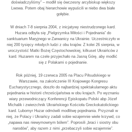
doświadczyliśmy” – modlił się ówczesny arcybiskup większy
Lwowa. Potem obaj hierarchowie wypuścili w niebo dwa białe
gołębie.
W dniach 7-8 sierpnia 2004, z inicjatywy niestrudzonego kard.
Huzara odbyła się „Pielgrzymka Miłości i Pojednania” do
sanktuarium Maryjnego w Zarwanicy na Ukrainie. Uczestniczyło w
niej 200 tysięcy młodych ludzi z obu krajów. Z kolei 26 sierpnia, w
uroczystość Matki Bożej Częstochowskiej, kilkuset Ukraińców z
kard. Huzarem na czele przyjechało na Jasną Górę, aby modlić
się z Polakami o pojednanie.
Rok później, 19 czerwca 2005 na Placu Piłsudskiego w
Warszawie, na zakończenie III Krajowego Kongresu
Eucharystycznego, doszło do najbardziej spektakularnego aktu
pojednania w historii chrześcijaństwa w obu krajach. Po wyznaniu
wiary przewodniczący Konferencji Episkopatu Polski abp Józef
Michalik i zwierzchnik Ukraińskiego Kościoła Greckokatolickiego
kard. Lubomyr Huzar odmówili modlitwę pojednania. Przyznali w
niej, że Polacy i Ukraińcy zadali sobie wzajemnie wiele krzywd, co
„napawa nas niewymownym bólem”. Poprosili „braci i siostry obu
narodów”, aby razem z nimi „przebaczyli sobie wzajemnie”.