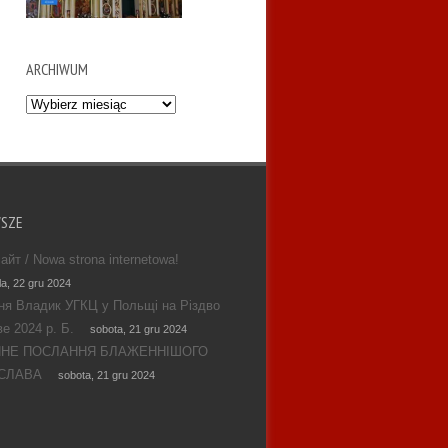
ARCHIWUM
Archiwum
WSZE
айт / Nowa strona internetowa!
la, 22 gru 2024
ня Владик УГКЦ у Польщі на Різдво
е 2024 р. Б.
sobota, 21 gru 2024
ЯНЕ ПОСЛАННЯ БЛАЖЕННІШОГО
СЛАВА
sobota, 21 gru 2024