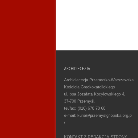
ARCHIDIECEZJA
Archidiecezja Przemysko-Warszawska
Kościoła Greckokatolickiego
ul. bpa Jozafata Kocyłowskiego 4,
37-700 Przemyśl,
tel/fax: (016) 678 78 68
e-mail: kuria@przemyslgr.opoka.org.pl
/
KONTAKT Z REDAKCJĄ STRONY