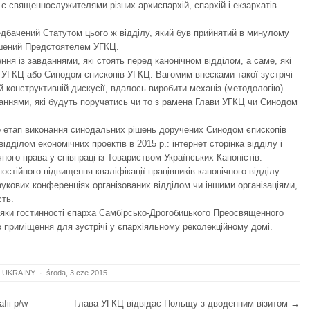
а є священнослужителями різних архиєпархій, єпархій і екзархатів
едбачений Статутом цього ж відділу, який був прийнятий в минулому
ошений Предстоятелем УГКЦ.
я із завданнями, які стоять перед канонічном відділом, а саме, які
УГКЦ або Синодом єпископів УГКЦ. Вагомим внесками такої зустрічі
й конструктивній дискусії, вдалось виробити механіз (методологію)
даннями, які будуть поручатись чи то з рамена Глави УГКЦ чи Синодом
о етап виконання синодальних рішень доручених Синодом єпископів
ідділом економічних проектів в 2015 р.: інтернет сторінка відділу і
ного права у співпраці із Товариством Українських Каноністів.
постійного підвищення кваліфікації працівників канонічного відділу
аукових конференціях організованих відділом чи іншими організаціями,
сть.
яки гостинності єпарха Самбірсько-Дрогобицького Преосвященного
 приміщення для зустрічі у єпархіяльному реколекційному домі.
 UKRAINY
·
środa, 3 cze 2015
fii p/w
Глава УГКЦ відвідає Польщу з дводенним візитом
→