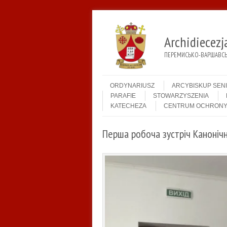
Archidiecez
ПЕРЕМИСЬКО-ВАРШАВСЬК
Menu
Skip to content
ORDYNARIUSZ
ARCYBISKUP SEN
PARAFIE
STOWARZYSZENIA
KATECHEZA
CENTRUM OCHRONY
Перша робоча зустріч Канонічн