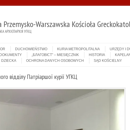
ja Przemysko-Warszawska Kościoła Greckokatol
А АРХІЄПАРХІЯ УГКЦ
IOR
DUCHOWIEŃSTWO
KURIA METROPOLITALNA
URZĘDY I 
DOKUMENTY
„БЛАГОВІСТ” – MIESIĘCZNIK
HISTORIA
KAPELAN
 DZIECKA
OCHRONA DANYCH OSOBOWYCH
SĄD KOŚCIELNY
ого відділу Патріаршої курії УГКЦ