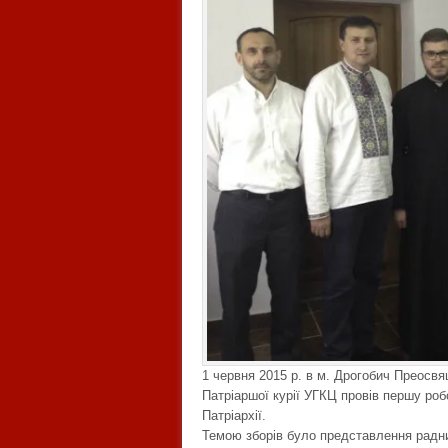
1 червня 2015 р. в м. Дрогобич Преосвя
Патріаршої курії УГКЦ провів першу робо
Патріархії.
Темою зборів було представлення радник