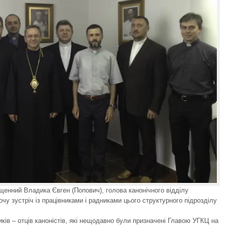
щенний Владика Євген (Попович), голова канонічного відділу
чу зустріч із працівниками і радниками цього структурного підрозділу
ів – отців каноністів, які нещодавно були призначені Главою УГКЦ на