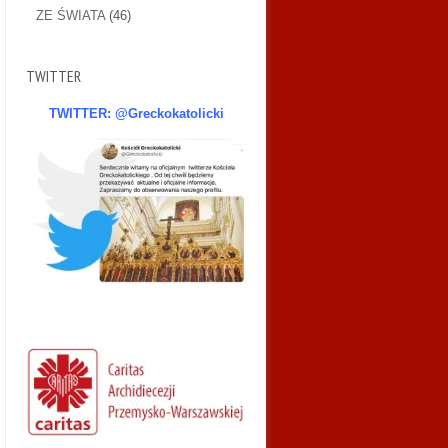
ZE ŚWIATA
(46)
TWITTER
TWITTER: @Greckokatolicki