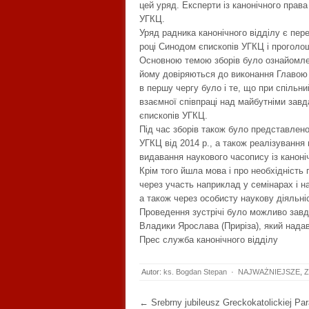
цей уряд. Експерти із канонічного прав
УГКЦ.
Уряд радника канонічного відділу є пер
році Синодом єпископів УГКЦ і прогол
Основною темою зборів було ознайомленн
йому довіряються до виконання Главою 
в першу чергу було і те, що при спільни
взаємної співпраці над майбутніми зав
єпископів УГКЦ.
Під час зборів також було представлен
УГКЦ від 2014 р., а також реалізування в
видавання наукового часопису із каноніч
Крім того йшла мова і про необхідність 
через участь наприклад у семінарах і н
а також через особисту наукову діяльні
Проведення зустрічі було можливо завд
Владики Ярослава (Приріза), який надав
Прес служба канонічного відділу
Autor:
ks. Bogdan Stepan
·
NAJWAŻNIEJSZE
,
Z
Post navigation
←
Srebrny jubileusz Greckokatolickiej Para