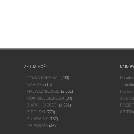
AKTUALNOŚCI
NAJNO
"ŻYWA PARAFIA"
(290)
Новий с
CARITAS
(18)
niedzie
NAJWAŻNIEJSZE
(2 631)
Послан
ROK MIŁOSIERDZIA
(34)
Христов
Z ARCHIDIECEJI
(1 581)
РІЗДВ
Z POLSKI
(770)
СВЯТО
Z UKRAINY
(157)
ZE ŚWIATA
(46)