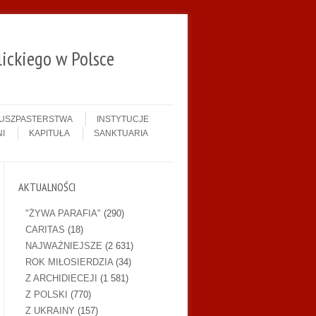
ickiego w Polsce
DUSZPASTERSTWA
INSTYTUCJE
I
KAPITUŁA
SANKTUARIA
AKTUALNOŚCI
"ŻYWA PARAFIA"
(290)
CARITAS
(18)
NAJWAŻNIEJSZE
(2 631)
ROK MIŁOSIERDZIA
(34)
Z ARCHIDIECEJI
(1 581)
Z POLSKI
(770)
Z UKRAINY
(157)