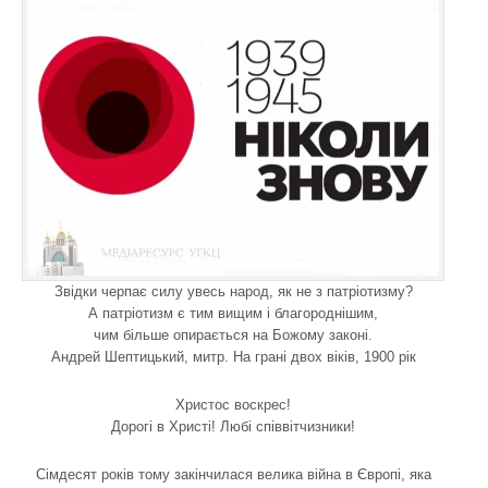
Звідки черпає силу увесь народ, як не з патріотизму?
А патріотизм є тим вищим і благороднішим,
чим більше опирається на Божому законі.
Андрей Шептицький, митр. На грані двох віків, 1900 рік
Христос воскрес!
Дорогі в Христі! Любі співвітчизники!
Сімдесят років тому закінчилася велика війна в Європі, яка