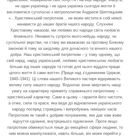
не один українець і не одна українка сьогодні могли б
висловитися суголосно з митрополитом Андреєм Шептицьким:
«…Християнський патріотизм… не може містити в собі ніякої
ненависти до наших братів іншого народу. Слухняні
Христовому наказові, ми любимо всі народи світа любов’ю
ближнього. Ненависть супроти якого-небудь народу, чи
суспільної верстви, чи стану ми вважаємо за противну Божому
законові й тому за шкідливу для дочасного та вічного нашого
добра. Наш християнський патріотизм – у тому одному, що
свій нарід, нарід український, любимо християнською любов’ю
більше від інших народів та готові для нього віддати працю
цілого життя й саме життя» (Праця над з’єдиненням Церков,
1940–1941). Ці слова нашого Великого пастиря відкривають
велику силу нашого народу. Водночас вони звертають нашу
увагу на характерну прикмету справжнього патріотизму –
христянський характер. Саме в цьому – гарантія його чистоти,
а отже, сили та краси, яка веде до відновлення українського
народу посеред страждань і випробувань нинішніх часів.
Патріотизм як такий є добрим почуванням, яке дає нам живе
відчуття єднання, внутрішнього піднесення. Проте якщо
патріотизм обмежується лише до емоційної сфери людини, то
ним можна маніпулювати, навіть більше, він може перейти у