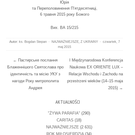
Юрія
та Переполовинення П’ятдесятниці,
6 травня 2015 року Божого
Вих. ВА 15/215
Autor:
ks. Bogdan Stepan
·
NAJWAŻNIEJSZE
,
Z UKRAINY
·
czwartek, 7
maj 2015
Post navigation
←
Пастирське послання
I Międzynarodowa Konferencja
Блаженнішого Святослава про
Naukowa EX ORIENTE LUX –
ідентичність та місію УКУ з
Relacje Wschodu i Zachodu na
нагоди Року митрополита
przestrzeni wieków (14–15 maja
Андрея
2015)
→
AKTUALNOŚCI
"ŻYWA PARAFIA"
(290)
CARITAS
(18)
NAJWAŻNIEJSZE
(2 631)
ROK MIŁOSIERDZIA
(34)