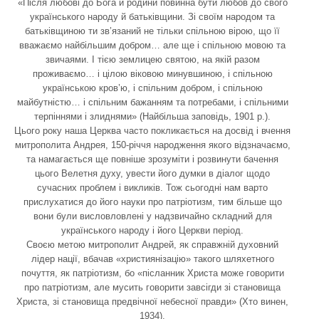
«Після любові до Бога й родини повинна бути любов до свого
українського народу й батьківщини. Зі своїм народом та
батьківщиною ти зв’язаний не тільки спільною вірою, що її
вважаємо найбільшим добром… але ще і спільною мовою та
звичаями. І тією землицею святою, на якій разом
проживаємо… і цілою віковою минувшиною, і спільною
українською кров’ю, і спільним добром, і спільною
майбутністю… і спільним бажанням та потребами, і спільними
терпіннями і злиднями» (Найбільша заповідь, 1901 р.).
Цього року наша Церква часто покликається на досвід і вчення
митрополита Андрея, 150-річчя народження якого відзначаємо,
та намагається ще повніше зрозуміти і розвинути бачення
цього Велетня духу, увести його думки в діалог щодо
сучасних проблем і викликів. Тож сьогодні нам варто
прислухатися до його науки про патріотизм, тим більше що
вони були висловловлені у надзвичайно складний для
українського народу і його Церкви період.
Своєю метою митрополит Андрей, як справжній духовний
лідер нації, вбачав «християнізацію» такого шляхетного
почуття, як патріотизм, бо «післанник Христа може говорити
про патріотизм, але мусить говорити завсігди зі становища
Христа, зі становища предвічної небесної правди» (Хто винен,
1934).