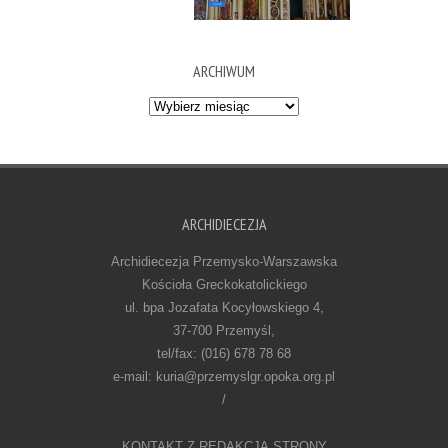
ARCHIWUM
Archiwum
ARCHIDIECEZJA
Archidiecezja Przemysko-Warszawska
Kościoła Greckokatolickiego
ul. bpa Jozafata Kocyłowskiego 4,
37-700 Przemyśl,
tel/fax: (016) 678 78 68
e-mail: kuria@przemyslgr.opoka.org.pl
/
KONTAKT Z REDAKCJĄ STRONY