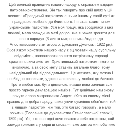
Цей великий праведник нашого народу є справжнім взірцем
патріота-християнина. Він так говорить про свій шлях у цій
чесноті: «Правдивий патріотизм є нічим іншим у своїй суті як
правдивою любов’ю до ближнього. І я став таким чином
українським патріотом. Уся моя праця, яка зродилася з цієї
любові, мала завжди на меті добро, яке я бажав зробити для
свого народу» (З листа митрополита Андрея до
Апостольського візитатора о. Джованні Дженоккі, 1922 рік).
Обов’язком християн нашого часу є зцілювати нашу суспільну
свідомість, наповнювати поняття патріотизму справді
християнським змістом. Християнський патріотизм нікого не
виключає, а за свою мету ставить загальне благо, тому
невіддільний від відповідальності. Це чеснота, яку можна і
необхідно розвивати, удосконалюючись у любові до ближніх.
Проте любов має бути діяльною, інакше вона залишиться
просто гарною декларацією намірів. Тут доцільно нам знову
почути слова митрополита Андея: «Хто на своєму місці
працює для добра народу, виконуючи сумлінно обов’язки, той
є ліпшим патріотом, ніж той, хто багато говорить, а мало
робить» (Послання до духовенства Станіславської єпархії,
1899 рік). Усі, хто сьогодні хоче вважати себе патріотом, хай
завжди тримають у серці ці слова – і вже завтра ми побачимо