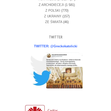
Z ARCHIDIECEJI
(1 581)
Z POLSKI
(770)
Z UKRAINY
(157)
ZE ŚWIATA
(46)
TWITTER
TWITTER: @Greckokatolicki