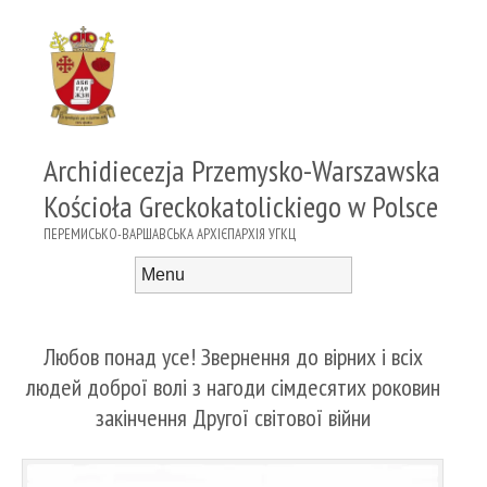
Archidiecezja Przemysko-Warszawska
Kościoła Greckokatolickiego w Polsce
ПЕРЕМИСЬКО-ВАРШАВСЬКА АРХІЄПАРХІЯ УГКЦ
Menu
Skip to content
Любов понад усе! Звернення до вірних і всіх
людей доброї волі з нагоди сімдесятих роковин
закінчення Другої світової війни