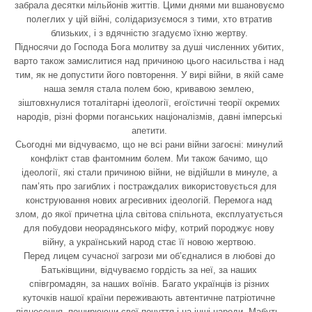
забрала десятки мільйонів життів. Цими днями ми вшановуємо
полеглих у цій війні, солідаризуємося з тими, хто втратив
близьких, і з вдячністю згадуємо їхню жертву.
Підносячи до Господа Бога молитву за душі численних убитих,
варто також замислитися над причиною цього насильства і над
тим, як не допустити його повторення. У вирі війни, в якій саме
наша земля стала полем бою, кривавою землею,
зіштовхнулися тоталітарні ідеології, егоїстичні теорії окремих
народів, різні форми поганських націоналізмів, давні імперські
апетити.
Сьогодні ми відчуваємо, що не всі рани війни загоєні: минулий
конфлікт став фантомним болем. Ми також бачимо, що
ідеології, які стали причиною війни, не відійшли в минуле, а
пам’ять про загиблих і постраждалих використовується для
конструювання нових агресивних ідеологій. Перемога над
злом, до якої причетна ціла світова спільнота, експлуатується
для побудови неорадянського міфу, котрий породжує нову
війну, а український народ стає її новою жертвою.
Перед лицем сучасної загрози ми об’єдналися в любові до
Батьківщини, відчуваємо гордість за неї, за наших
співгромадян, за наших воїнів. Багато українців із різних
куточків нашої країни переживають автентичне патріотичне
піднесення, поширюючи свої почуття і на інші народи. Мабуть,