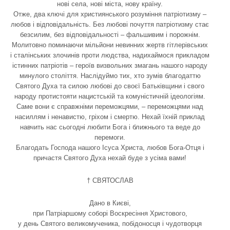
нові села, нові міста, нову країну.
Отже, два ключі для християнського розуміння патріотизму –
любов і відповідальність. Без любові почуття патріотизму стає
безсилим, без відповідальності – фальшивим і порожнім.
Молитовно поминаючи мільйони невинних жертв гітлерівських
і сталінських злочинів проти людства, надихаймося прикладом
істинних патріотів – героїв визвольних змагань нашого народу
минулого століття. Наслідуймо тих, хто зумів благодаттю
Святого Духа та силою любові до своєї Батьківщини і свого
народу протистояти нацистській та комуністичній ідеологіям.
Саме вони є справжніми переможцями, – переможцями над
насиллям і ненавистю, гріхом і смертю. Нехай їхній приклад
навчить нас сьогодні любити Бога і ближнього та веде до
перемоги.
Благодать Господа нашого Ісуса Христа, любов Бога-Отця і
причастя Святого Духа нехай буде з усіма вами!
† СВЯТОСЛАВ
Дано в Києві,
при Патріаршому соборі Воскресіння Христового,
у день Святого великомученика, побідоносця і чудотворця