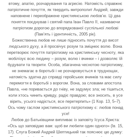
втому, апатію, розчарування та агресію. Натомість справжнє
патріотичне почуття, як твердить митрополит Андрей, завжди
наповнене і переображене християнською любов’ю. Ці два
поняття поєднував і святий папа Іван Павло ІІ, називаючи
патріотизм дорогою до впорядкованої суспільної любові
(Пам’ять і ідентичність, 2005 рік).
Божественна любов не лише підносить почуття до висот
людського духу, а й просвічує розум та зміцнює волю. Вона
перетворює почуття патріотизму на християнську чесноту, яка
мобілізує всю людину – розум, волю і вчинки – і дозволяє їй
будувати та творити. Особа, збагачена чеснотою патріотизму,
не знемагає в боротьбі і не розчаровується в труднощах,
натомість здатна до справді геройських вчинків та має силу
перемогти в боротьбі з ворогом. Вона, за словами апостола
Павла, «не поривається до гніву, не задумує зла; не тішиться,
коли хтось чинить кривду, радіє правдою; все зносить, в усе
вірить, усього надіється, все перетерпить» (1 Кор. 13, 5–7).
Ось чому гаслом християнського патріотизму є: любов понад
усе!
Любов до Батьківщини випливає із заповіту Ісуса Христа:
«Ось що заповідаю вам: щоб ви любили один одного» (Ів. 15,
17). Слуга Божий Андрей Шептицький так пояснює цю думку: