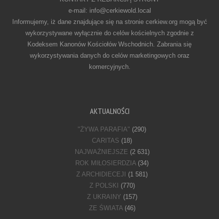
e-mail: info@cerkiewold.local
Informujemy, iż dane znajdujące się na stronie cerkiew.org mogą być
wykorzystywane wyłącznie do celów kościelnych zgodnie z
Kodeksem Kanonów Kościołów Wschodnich. Zabrania się
wykorzystywania danych do celów marketingowych oraz
komercyjnych.
AKTUALNOŚCI
"ŻYWA PARAFIA"
(290)
CARITAS
(18)
NAJWAŻNIEJSZE
(2 631)
ROK MIŁOSIERDZIA
(34)
Z ARCHIDIECEJI
(1 581)
Z POLSKI
(770)
Z UKRAINY
(157)
ZE ŚWIATA
(46)