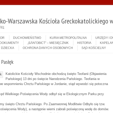
sko-Warszawska Kościoła Greckokatolickiego w
ГКЦ
IOR
DUCHOWIEŃSTWO
KURIA METROPOLITALNA
URZĘDY I 
DOKUMENTY
„БЛАГОВІСТ” – MIESIĘCZNIK
HISTORIA
KAPELAN
 DZIECKA
OCHRONA DANYCH OSOBOWYCH
SĄD KOŚCIELNY
i Pasłęk
Katolickie Kościoły Wschodnie obchodzą święto Teofanii (Objawienia
Pańskiego) 13 dni po święcie Narodzenia Pańskiego. Teofania w
e wspomnieniu Chrztu Pańskiego w Jordanie, stąd wywodzi się potoczna
rzęd Wielkiego Poświęcenia Wody odbył się w Ekologicznym Parku przy
liśmy święto Chrztu Pańskiego. Po Zaamwonnej Modlitwie Odbyło się tzw.
oświęcenia Wody), a następnie wierni zabrali poświęconą wodę do domów.