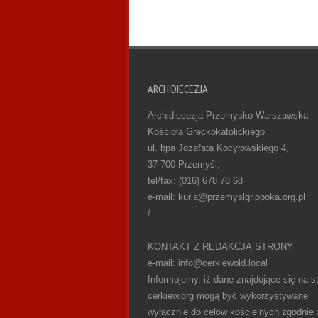
ARCHIDIECEZJA
Archidiecezja Przemysko-Warszawska
Kościoła Greckokatolickiego
ul. bpa Jozafata Kocyłowskiego 4,
37-700 Przemyśl,
tel/fax: (016) 678 78 68
e-mail: kuria@przemyslgr.opoka.org.pl
/
KONTAKT Z REDAKCJĄ STRONY
e-mail: info@cerkiewold.local
Informujemy, iż dane znajdujące się na st
cerkiew.org mogą być wykorzystywane
wyłącznie do celów kościelnych zgodnie 