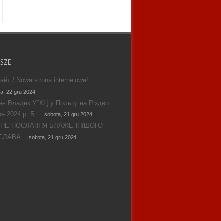
WSZE
айт / Nowa strona internetowa!
la, 22 gru 2024
ня Владик УГКЦ у Польщі на Різдво
е 2024 р. Б.
sobota, 21 gru 2024
ЯНЕ ПОСЛАННЯ БЛАЖЕННІШОГО
СЛАВА
sobota, 21 gru 2024