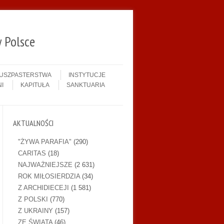
 Polsce
DUSZPASTERSTWA
INSTYTUCJE
I
KAPITUŁA
SANKTUARIA
AKTUALNOŚCI
"ŻYWA PARAFIA"
(290)
CARITAS
(18)
NAJWAŻNIEJSZE
(2 631)
ROK MIŁOSIERDZIA
(34)
Z ARCHIDIECEJI
(1 581)
Z POLSKI
(770)
Z UKRAINY
(157)
ZE ŚWIATA
(46)