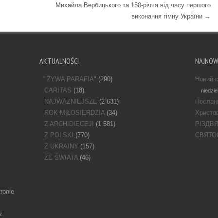
Михайла Вербицького та 150-річчя від часу першого
виконання гімну України
→
AKTUALNOŚCI
NAJNO
"ŻYWA PARAFIA"
(290)
Новий с
CARITAS
(18)
niedzie
NAJWAŻNIEJSZE
(2 631)
Послан
ROK MIŁOSIERDZIA
(34)
Христов
Z ARCHIDIECEJI
(1 581)
РІЗДВ
Z POLSKI
(770)
СВЯТО
Z UKRAINY
(157)
ZE ŚWIATA
(46)
ronie
z