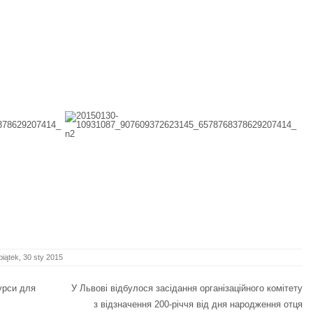
piątek, 30 sty 2015
урси для
У Львові відбулося засідання організаційного комітету
з відзначення 200-річчя від дня народження отця