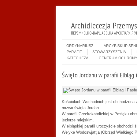
Archidiecezja Przemy
ПЕРЕМИСЬКО-ВАРШАВСЬКА АРХІЄПАРХІЯ У
Menu
Skip to content
ORDYNARIUSZ
ARCYBISKUP SEN
PARAFIE
STOWARZYSZENIA
KATECHEZA
CENTRUM OCHRONY
Święto Jordanu w parafii Elbląg 
Kościołach Wschodnich jest obchodzona w
nazwa święta Jordan.
W parafii Greckokatolickiej w Pasłęku ob
jeziorze miejskim.
W elbląskiej parafii uroczyście obchodzi
Wełyke Wodoswjattja (Obrzęd Wielkiego P