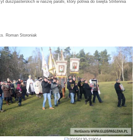
 duszpasterskich w naszej parafii, który potrwa do święta Stritennia
ł ks. Roman Storoniak