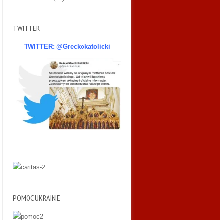
TWITTER
TWITTER: @Greckokatolicki
POMOC UKRAINIE