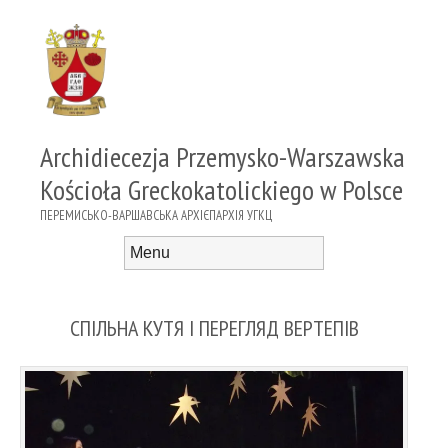
Archidiecezja Przemysko-Warszawska
Kościoła Greckokatolickiego w Polsce
ПЕРЕМИСЬКО-ВАРШАВСЬКА АРХІЄПАРХІЯ УГКЦ
Menu
Skip to content
СПІЛЬНА КУТЯ І ПЕРЕГЛЯД ВЕРТЕПІВ