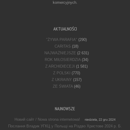
komercyjnych.
AKTUALNOŚCI
"ŻYWA PARAFIA"
(290)
CARITAS
(18)
NAJWAŻNIEJSZE
(2 631)
ROK MIŁOSIERDZIA
(34)
Z ARCHIDIECEJI
(1 581)
Z POLSKI
(770)
Z UKRAINY
(157)
ZE ŚWIATA
(46)
NAJNOWSZE
Новий сайт / Nowa strona internetowa!
niedziela, 22 gru 2024
Послання Владик УГКЦ у Польщі на Різдво Христове 2024 р. Б.