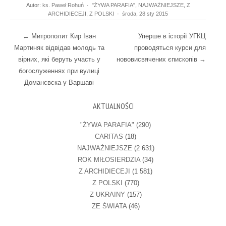
Autor:
ks. Paweł Rohuń
·
"ŻYWA PARAFIA"
,
NAJWAŻNIEJSZE
,
Z
ARCHIDIECEJI
,
Z POLSKI
·
środa, 28 sty 2015
Post navigation
←
Митрополит Кир Іван
Уперше в історії УГКЦ
Мартиняк відвідав молодь та
проводяться курси для
вірних, які беруть участь у
нововисвячених єпископів
→
богослуженнях при вулиці
Доманєвска у Варшаві
AKTUALNOŚCI
"ŻYWA PARAFIA"
(290)
CARITAS
(18)
NAJWAŻNIEJSZE
(2 631)
ROK MIŁOSIERDZIA
(34)
Z ARCHIDIECEJI
(1 581)
Z POLSKI
(770)
Z UKRAINY
(157)
ZE ŚWIATA
(46)