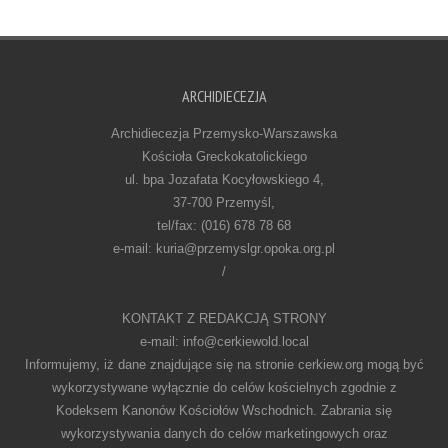
ARCHIDIECEZJA
Archidiecezja Przemysko-Warszawska
Kościoła Greckokatolickiego
ul. bpa Jozafata Kocyłowskiego 4,
37-700 Przemyśl,
tel/fax: (016) 678 78 68
e-mail: kuria@przemyslgr.opoka.org.pl
/
KONTAKT Z REDAKCJĄ STRONY
e-mail: info@cerkiewold.local
Informujemy, iż dane znajdujące się na stronie cerkiew.org mogą być
wykorzystywane wyłącznie do celów kościelnych zgodnie z
Kodeksem Kanonów Kościołów Wschodnich. Zabrania się
wykorzystywania danych do celów marketingowych oraz