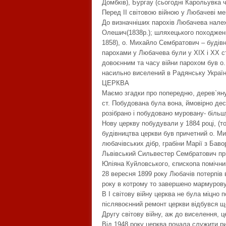
Домбків), Бургау (сьогодні Карольувка 
Перед ІІ світовою війною у Любачеві ме
До визначніших парохів Любачева нале
Олешич(1838р.); шляхецького походження
1858), о. Михайло Сембратович – будівн
парохами у Любачева були у ХІХ і ХХ ст.
довоєнним та часу війни парохом був о.
насильно виселений в Радянську Україн
ЦЕРКВА
Маємо згадки про попередню, дерев`яну 
ст. Побудована була вона, ймовірно дес
розібрано і побудовано муровану- більш
Нову церкву побудували у 1884 році, (то
будівництва церкви був причетний о. М
любачівських дібр, грабіни Марії з Бав
Львівський Сильвестер Сембратович при
Юліяна Куйловського, єпископа помічни
28 вересня 1899 року Любачів потерпів 
року в котрому то завершено мармурову
В І світову війну церква не була міцно 
післявоєнний ремонт церкви відбувся що
Другу світову війну, аж до виселення, 
Від 1948 року церква почала служити ри