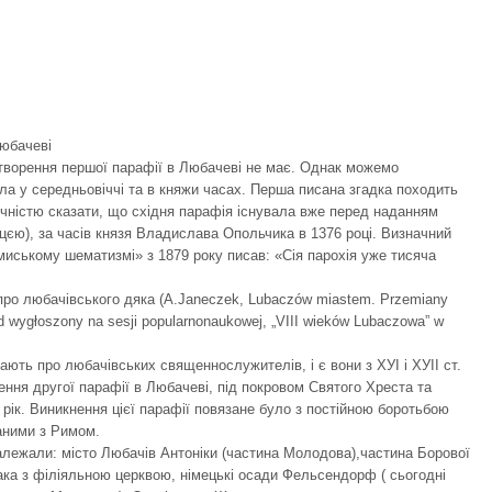
Любачеві
творення першої парафії в Любачеві не має. Однак можемо
ала у середньовіччі та в княжи часах. Перша писана згадка походить
точністю сказати, що східня парафія існувала вже перед наданням
цєю), за часів князя Владислава Опольчика в 1376 році. Визначний
миському шематизмі» з 1879 року писав: «Сія парохія уже тисяча
 про любачівського дяка (А.Janeczek, Lubaczów miastem. Przemiany
ład wygłoszony na sesji popularnonaukowej, „VIII wieków Lubaczowa” w
ають про любачівських священнослужителів, і є вони з ХУІ і ХУІІ ст.
ення другої парафії в Любачеві, під покровом Святого Хреста та
 рік. Виникнення цієї парафії повязане було з постійною боротьбою
аними з Римом.
 належали: місто Любачів Антоніки (частина Молодова),частина Борової
ака з філіяльною церквою, німецькі осади Фельсендорф ( сьогодні