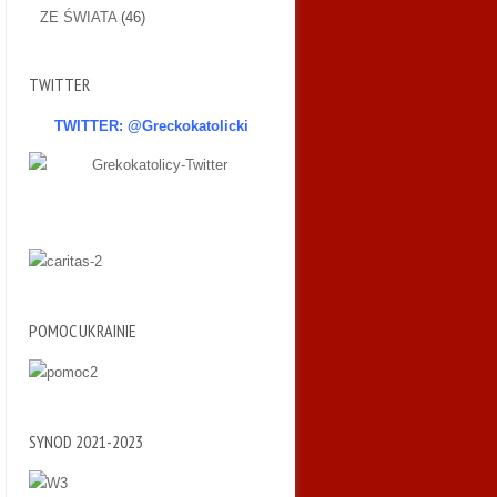
ZE ŚWIATA
(46)
TWITTER
TWITTER: @Greckokatolicki
POMOC UKRAINIE
SYNOD 2021-2023