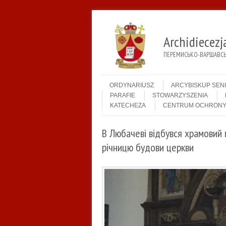
Archidiecez
ПЕРЕМИСЬКО-ВАРШАВСЬК
Menu
Skip to content
ORDYNARIUSZ
ARCYBISKUP SEN
PARAFIE
STOWARZYSZENIA
KATECHEZA
CENTRUM OCHRONY
В Любачеві відбувся храмовий 
річницю будови церкви