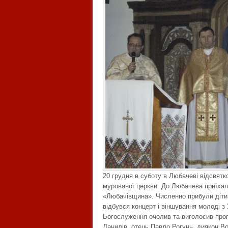
20 грудня в суботу в Любачеві відсвятк
мурованої церкви. До Любачева приїхал
«Любачівщина». Численно прибули діти і
відбувся концерт і віншування молоді з 
Богослуження очолив та виголосив проп
Данилів, отець Павло Рогунь, диякон Во