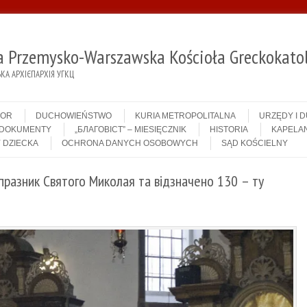
ja Przemysko-Warszawska Kościoła Greckokatol
А АРХІЄПАРХІЯ УГКЦ
IOR
DUCHOWIEŃSTWO
KURIA METROPOLITALNA
URZĘDY I 
DOKUMENTY
„БЛАГОВІСТ” – MIESIĘCZNIK
HISTORIA
KAPELAN
 DZIECKA
OCHRONA DANYCH OSOBOWYCH
SĄD KOŚCIELNY
празник Святого Миколая та відзначено 130 – ту