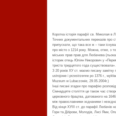
Коротка історія парафії св. Миколая в 
Точних документальних переказів про с
припускати, що така все ж – таки існув
про місто з 1214 року. Можна, отже, з 
міських прав прав для Любачева (льока
історик отець Юліян Никорович у «Пере
триста тридцятого года существовала».
З 20 років ХУ ст. маємо писану замітку
ustrojowe i przestrzenne po 1376 r., wyk
Muzeum w Lubaczowie, 29.05.2004r.)
Інші писані згадки про парафію розповід
Сімнадцяте століття це також час створ
церковного брацтва, датованого на 1646
між православними зєднаними і незєдн
Від кінця ХУІІІ ст. до парафії Любачів
Гори та Діброви, Молодів, Лисі Ями, Оп