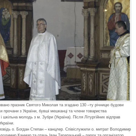
овано празник Святого Миколая та згадано 130 –ту річницю будови
и прочани з України, бувші мешканці та члени товариства
 шкільна молодь з м. Зубри (Україна). Після Літургійних відправ
України.
овідь о. Богдан Степан – канцлер. Співіслужили о. митрат Володимир
лодимир Качмар та отець Іван Тарапацький – парох та організатор