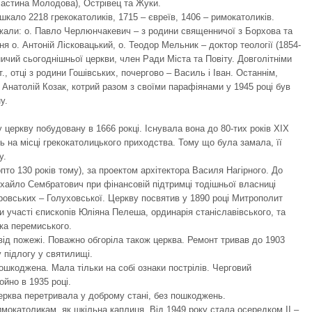
частина Молодова), Острівец та Жуки.
шкало 2218 грекокатоликів, 1715 – євреїв, 1406 – римокатоликів.
жали: о. Павло Черлюнчакевич – з родини священничої з Борхова та
 о. Антоній Лісковацький, о. Теодор Мельник – доктор теології (1854-
ичий сьогоднішньої церкви, член Ради Міста та Повіту. Довголітніми
, отці з родини Гошівських, почергово – Василь і Іван. Останнім,
 Анатолій Козак, котрий разом з своїми парафіянами у 1945 році був
у.
церкву побудовану в 1666 рокці. Існувала вона до 80-тих років ХІХ
ь на місці грекокатолицького приходства. Тому що була замала, її
у.
пто 130 років тому), за проектом архітектора Василя Нагірного. До
ихайло Сембратович при фінансовій підтримці тодішньої власниці
оровських – Голуховської. Церкву посвятив у 1890 році Митрополит
 участі єпископів Юліяна Пелеша, ординарія станіславівського, та
ка перемиського.
від пожежі. Поважно обгоріла також церква. Ремонт тривав до 1903
 підлогу у святилищі.
пошкоджена. Мала тільки на собі ознаки пострілів. Черговий
йно в 1935 році.
церква перетривала у доброму стані, без пошкоджень.
мокатоликам, як шкільна каплиця. Від 1949 року стала осередком ІІ –