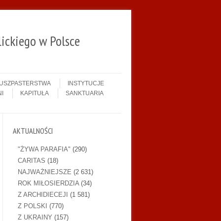
ickiego w Polsce
DUSZPASTERSTWA
INSTYTUCJE
I
KAPITUŁA
SANKTUARIA
AKTUALNOŚCI
"ŻYWA PARAFIA"
(290)
CARITAS
(18)
NAJWAŻNIEJSZE
(2 631)
ROK MIŁOSIERDZIA
(34)
Z ARCHIDIECEJI
(1 581)
Z POLSKI
(770)
Z UKRAINY
(157)