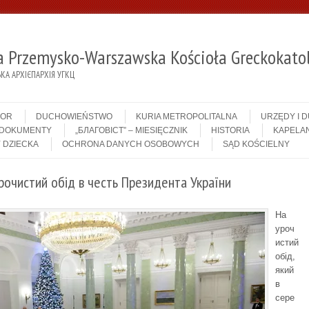
ja Przemysko-Warszawska Kościoła Greckokatol
А АРХІЄПАРХІЯ УГКЦ
IOR
DUCHOWIEŃSTWO
KURIA METROPOLITALNA
URZĘDY I 
DOKUMENTY
„БЛАГОВІСТ” – MIESIĘCZNIK
HISTORIA
KAPELAN
 DZIECKA
OCHRONA DANYCH OSOBOWYCH
SĄD KOŚCIELNY
урочистий обід в честь Президента України
На
уроч
истий
обід,
який
в
сере