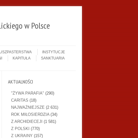
ickiego w Polsce
DUSZPASTERSTWA
INSTYTUCJE
I
KAPITUŁA
SANKTUARIA
AKTUALNOŚCI
"ŻYWA PARAFIA"
(290)
CARITAS
(18)
NAJWAŻNIEJSZE
(2 631)
ROK MIŁOSIERDZIA
(34)
Z ARCHIDIECEJI
(1 581)
Z POLSKI
(770)
Z UKRAINY
(157)