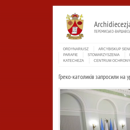
Archidiecez
ПЕРЕМИСЬКО-ВАРШАВСЬК
Menu
Skip to content
ORDYNARIUSZ
ARCYBISKUP SEN
PARAFIE
STOWARZYSZENIA
KATECHEZA
CENTRUM OCHRONY
Греко-католиків запросили на 