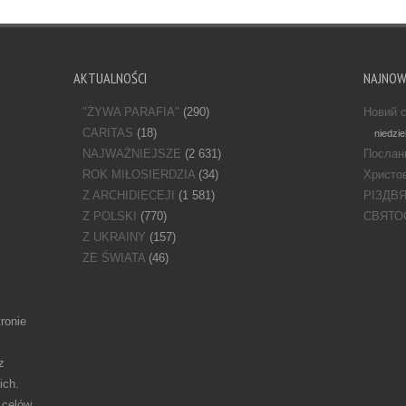
AKTUALNOŚCI
NAJNO
"ŻYWA PARAFIA"
(290)
Новий с
CARITAS
(18)
niedzie
NAJWAŻNIEJSZE
(2 631)
Послан
ROK MIŁOSIERDZIA
(34)
Христов
Z ARCHIDIECEJI
(1 581)
РІЗДВ
Z POLSKI
(770)
СВЯТО
Z UKRAINY
(157)
ZE ŚWIATA
(46)
ronie
z
ich.
 celów