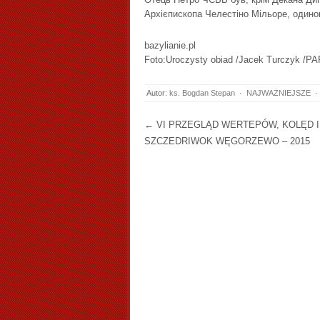
Архієпископа Челестіно Мільоре, одино
bazylianie.pl
Foto:Uroczysty obiad /Jacek Turczyk /PA
Autor:
ks. Bogdan Stepan
·
NAJWAŻNIEJSZE
·
Post navigation
←
VI PRZEGLĄD WERTEPÓW, KOLĘD I
SZCZEDRIWOK WĘGORZEWO – 2015