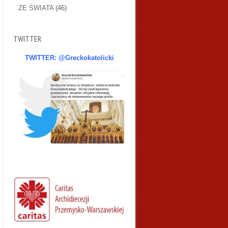
ZE ŚWIATA
(46)
TWITTER
TWITTER: @Greckokatolicki