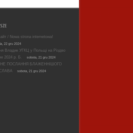
WSZE
айт / Nowa strona internetowa!
la, 22 gru 2024
ня Владик УГКЦ у Польщі на Різдво
е 2024 р. Б.
sobota, 21 gru 2024
ЯНЕ ПОСЛАННЯ БЛАЖЕННІШОГО
СЛАВА
sobota, 21 gru 2024