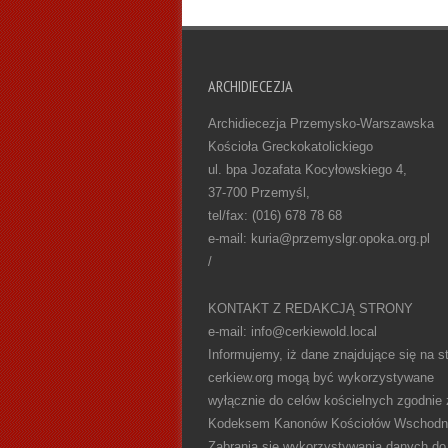
ARCHIDIECEZJA
Archidiecezja Przemysko-Warszawska
Kościoła Greckokatolickiego
ul. bpa Jozafata Kocyłowskiego 4,
37-700 Przemyśl,
tel/fax: (016) 678 78 68
e-mail: kuria@przemyslgr.opoka.org.pl
/
KONTAKT Z REDAKCJĄ STRONY
e-mail: info@cerkiewold.local
Informujemy, iż dane znajdujące się na st
cerkiew.org mogą być wykorzystywane
wyłącznie do celów kościelnych zgodnie 
Kodeksem Kanonów Kościołów Wschodn
Zabrania się wykorzystywania danych do