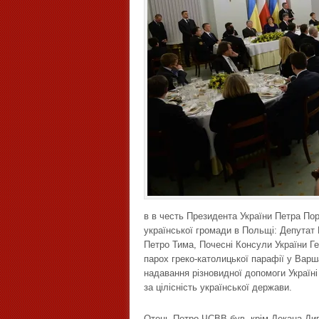
в в честь Президента України Петра По
української громади в Польщі: Депутат
Петро Тима, Почесні Консули України Г
парох греко-католицької парафії у Варш
надавання різновидної допомоги Україні 
за цілісність української держави.
Отець Петро ЧСВВ був, крім Декана Дип