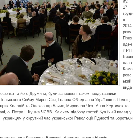
ду,
17
грудн
я
2014
року
През
иден
т РП
Броні
слав
Комо
ровс
ький
вида
рошенка та його Дружини, були запрошені також представники
 Польського Сейму Мирон Сич, Голова Об’єднання Українців в Польщі
енрик Колодій та Олександр Бачик, Мирослав Чех, Анна Кертичак та
аві, о. Петро І. Кушка ЧСВВ. Ключем підбору гостей був їхній вклад у
і українцям у скрутний час української Революції Гідності та боротьби
ломатичного Корпусу у Варшаві, Апостольського Нунція,