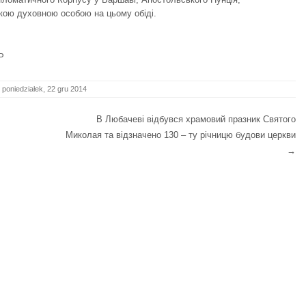
кою духовною особою на цьому обіді.
P
poniedziałek, 22 gru 2014
В Любачеві відбувся храмовий празник Святого
Миколая та відзначено 130 – ту річницю будови церкви
→