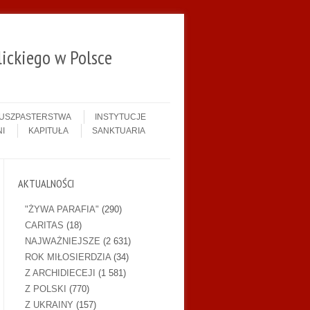
ickiego w Polsce
DUSZPASTERSTWA
INSTYTUCJE
I
KAPITUŁA
SANKTUARIA
AKTUALNOŚCI
"ŻYWA PARAFIA"
(290)
CARITAS
(18)
NAJWAŻNIEJSZE
(2 631)
ROK MIŁOSIERDZIA
(34)
Z ARCHIDIECEJI
(1 581)
Z POLSKI
(770)
Z UKRAINY
(157)