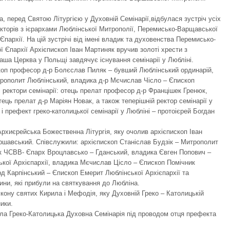
, перед Святою Літургією у Духовній Семінарії,відбулася зустріч усіх
екторів з ієрархами Люблінської Митрополії, Перемисько-Варщавської
Єпархії. На цій зустрічі від імені владик та духовенства Перемисько-
 Єпархії Архієпископ Іван Мартиняк вручив золоті хрести з
ша Церква у Польщі завдячує існування семінарії у Любліні.
коп професор д-р Болєслав Пиляк – бувший Люблінський ординарій,
трополит Люблінський, владика д-р Мєчислав Чісло – Єпископ
і ректори семінарії: отець прелат професор д-р Францішек Гренюк,
ець прелат д-р Маріян Новак, а також теперішній ректор семінарії у
і префект греко-католицької семінарії у Любліні – протоієрей Богдан
хиєрейська Божественна Літургія, яку очолив архієпископ Іван
шавський. Співслужили: архієпископ Станіслав Будзік – Митрополит
 ЧСВВ- Єпарх Вроцлавсько – Гданський, владика Євген Попович –
кої Архієпархії, владика Мєчислав Цісло – Єпископ Помічник
д Карпінський – Єпископ Емерит Люблінської Архієпархії та
ини, які прибули на святкування до Любліна.
ікону святих Кирила і Мефодія, яку Духовній Греко – Католицькій
ики.
ла Греко-Католицька Духовна Семінарія під проводом отця префекта