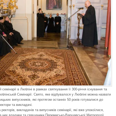
семінарії в Любліні в рамках святкування її 300-річчя існування та
Люблінській Семінарії. Свято, яке відбувалося у Любліні можна назвати
цьких випускників, які протягом останніх 50 років готувалися до
ектори та викладачі.
 ректорів, викладачів та випусників семінарії, які вже упокоїлися,
за них владики та священики Перемисько-Варшавської Митрополії