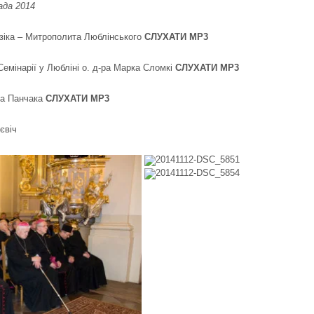
ада 2014
зіка – Митрополита Люблінського
СЛУХАТИ MP3
емінарії у Любліні о. д-ра Марка Сломкі
СЛУХАТИ MP3
на Панчака
СЛУХАТИ MP3
євіч