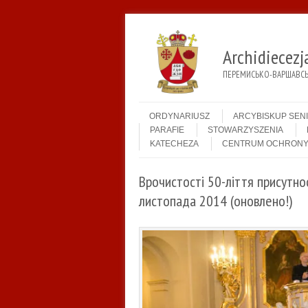
Archidiecez
ПЕРЕМИСЬКО-ВАРШАВСЬК
Menu
Skip to content
ORDYNARIUSZ
ARCYBISKUP SEN
PARAFIE
STOWARZYSZENIA
KATECHEZA
CENTRUM OCHRONY
Врочистості 50-ліття присутнос
листопада 2014 (оновлено!)