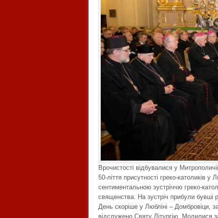
Врочистості відбувалися у Митрополичій 
50-ліття присутності греко-католиків у 
сентиментальною зустріччю греко-католи
священства. На зустріч прибули бувші р
День скоріше у Любліні – Домбровіци, за
відслужено Святу Літургію. Молилися 