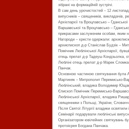
зібрані на формаційній зустрічі.
В сам день урочистостей – 12 листопада
випусників – священиків, викладачів, р
Архієпархії та Вроцлавсько – Гданської 
Варшавської та Вроцлавсько – Гданської
прикрасами заслуженим особам, яким на
Нагороди – хрести одержали: архиєпис
архиєпископ д-р Станіслав Будзік – Ми
Помічник Люблінської Архієпархії, бувш
отець прелат д-р Тадеуш Кондзьолка, от
Любліні отець прелат д-р Марек Сломка 
Панчак.
Основною частиною святкування була Ар
Мартиняк – Митрополит Перемисько-Вар
Люблінський, владика Володимир Ющак
Єпископ Помічник Перемисько-Варшавсь
Люблінської Архієпархії, владика Ришар
священники з Польщі, України, Словачч
Після Святої Літургії владики освятили 
Семінарії подарували люблінські випусн
Організатором ювілейних святкувань бу
протоієрея Богдана Панчака.