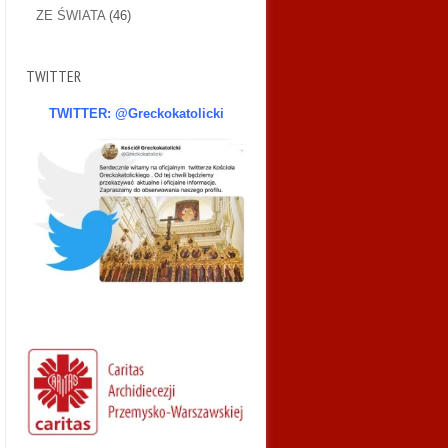
ZE ŚWIATA
(46)
TWITTER
TWITTER: @Greckokatolicki