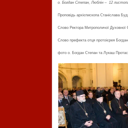
о. Богдан Степан, Люблін – 12 листоп
Проповідь архієпископа Станіслава Буд
Слово Ректора Митрополичої Духовної С
Слово префекта отця протоієрея Богда
фото о. Богдан Степан та Лукаш Протас