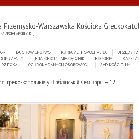
ja Przemysko-Warszawska Kościoła Greckokatol
А АРХІЄПАРХІЯ УГКЦ
IOR
DUCHOWIEŃSTWO
KURIA METROPOLITALNA
URZĘDY I 
DOKUMENTY
„БЛАГОВІСТ” – MIESIĘCZNIK
HISTORIA
KAPELAN
 DZIECKA
OCHRONA DANYCH OSOBOWYCH
SĄD KOŚCIELNY
ті греко-католиків у Люблінській Семінарії – 12