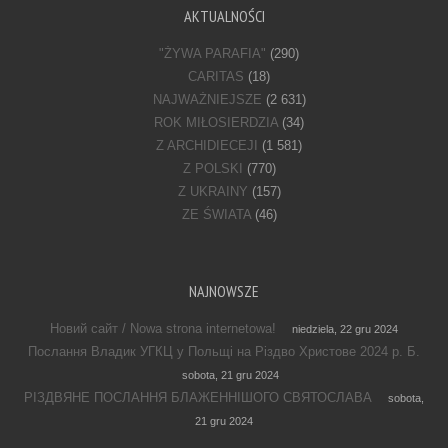
AKTUALNOŚCI
"ŻYWA PARAFIA"
(290)
CARITAS
(18)
NAJWAŻNIEJSZE
(2 631)
ROK MIŁOSIERDZIA
(34)
Z ARCHIDIECEJI
(1 581)
Z POLSKI
(770)
Z UKRAINY
(157)
ZE ŚWIATA
(46)
NAJNOWSZE
Новий сайт / Nowa strona internetowa!
niedziela, 22 gru 2024
Послання Владик УГКЦ у Польщі на Різдво Христове 2024 р. Б.
sobota, 21 gru 2024
РІЗДВЯНЕ ПОСЛАННЯ БЛАЖЕННІШОГО СВЯТОСЛАВА
sobota,
21 gru 2024