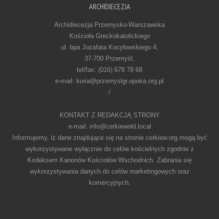
ARCHIDIECEZJA
Archidiecezja Przemysko-Warszawska
Kościoła Greckokatolickiego
ul. bpa Jozafata Kocyłowskiego 4,
37-700 Przemyśl,
tel/fax: (016) 678 78 68
e-mail: kuria@przemyslgr.opoka.org.pl
/
KONTAKT Z REDAKCJĄ STRONY
e-mail: info@cerkiewold.local
Informujemy, iż dane znajdujące się na stronie cerkiew.org mogą być
wykorzystywane wyłącznie do celów kościelnych zgodnie z
Kodeksem Kanonów Kościołów Wschodnich. Zabrania się
wykorzystywania danych do celów marketingowych oraz
komercyjnych.