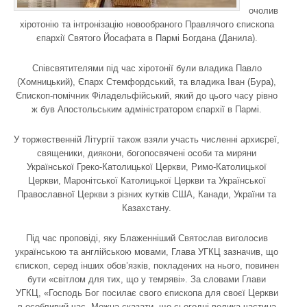
очолив
хіротонію та інтронізацію новообраного Правлячого єпископа
єпархії Святого Йосафата в Пармі Богдана (Данила).
Співсвятителями під час хіротонії були владика Павло
(Хомницький), Єпарх Стемфордський, та владика Іван (Бура),
Єпископ-помічник Філадельфійський, який до цього часу рівно
ж був Апостольським адміністратором єпархії в Пармі.
У торжественній Літургії також взяли участь численні архиєреї,
священики, диякони, богопосвячені особи та миряни
Української Греко-Католицької Церкви, Римо-Католицької
Церкви, Маронітської Католицької Церкви та Української
Православної Церкви з різних кутків США, Канади, України та
Казахстану.
Під час проповіді, яку Блаженніший Святослав виголосив
українською та англійською мовами, Глава УГКЦ зазначив, що
єпископ, серед інших обов’язків, покладених на нього, повинен
бути «світлом для тих, що у темряві». За словами Глави
УГКЦ, «Господь Бог посилає свого єпископа для своєї Церкви
в особливий час. Можна сказати, що сьогодні велика частина