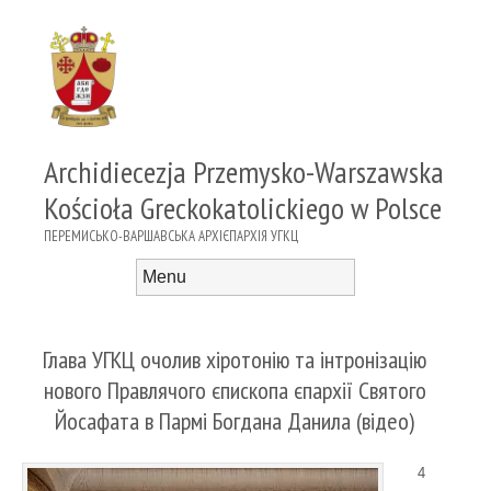
Archidiecezja Przemysko-Warszawska
Kościoła Greckokatolickiego w Polsce
ПЕРЕМИСЬКО-ВАРШАВСЬКА АРХІЄПАРХІЯ УГКЦ
Menu
Skip to content
Глава УГКЦ очолив хіротонію та інтронізацію
нового Правлячого єпископа єпархії Святого
Йосафата в Пармі Богдана Данила (відео)
4