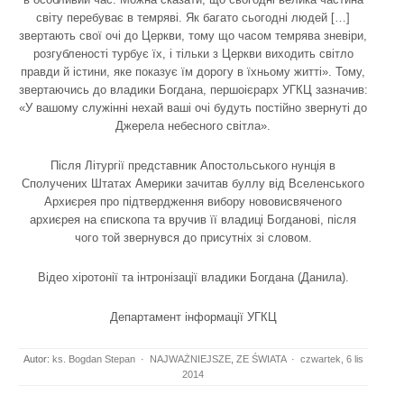
світу перебуває в темряві. Як багато сьогодні людей […]
звертають свої очі до Церкви, тому що часом темрява зневіри,
розгубленості турбує їх, і тільки з Церкви виходить світло
правди й істини, яке показує їм дорогу в їхньому житті». Тому,
звертаючись до владики Богдана, першоієрарх УГКЦ зазначив:
«У вашому служінні нехай ваші очі будуть постійно звернуті до
Джерела небесного світла».
Після Літургії представник Апостольського нунція в
Сполучених Штатах Америки зачитав буллу від Вселенського
Архиєрея про підтвердження вибору нововисвяченого
архиєрея на єпископа та вручив її владиці Богданові, після
чого той звернувся до присутніх зі словом.
Відео хіротонії та інтронізації владики Богдана (Данила).
Департамент інформації УГКЦ
Autor:
ks. Bogdan Stepan
·
NAJWAŻNIEJSZE
,
ZE ŚWIATA
·
czwartek, 6 lis
2014