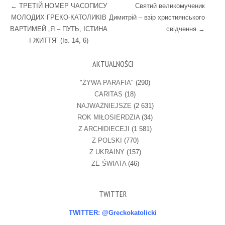
Post navigation
←
ТРЕТІЙ НОМЕР ЧАСОПИСУ
Святий великомученик
МОЛОДИХ ГРЕКО-КАТОЛИКІВ
Димитрій – взір християнського
ВАРТИМЕЙ „Я – ПУТЬ, ІСТИНА
свідчення
→
І ЖИТТЯ” (Ів. 14, 6)
AKTUALNOŚCI
"ŻYWA PARAFIA"
(290)
CARITAS
(18)
NAJWAŻNIEJSZE
(2 631)
ROK MIŁOSIERDZIA
(34)
Z ARCHIDIECEJI
(1 581)
Z POLSKI
(770)
Z UKRAINY
(157)
ZE ŚWIATA
(46)
TWITTER
TWITTER: @Greckokatolicki