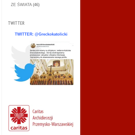
ZE ŚWIATA
(46)
TWITTER
TWITTER: @Greckokatolicki