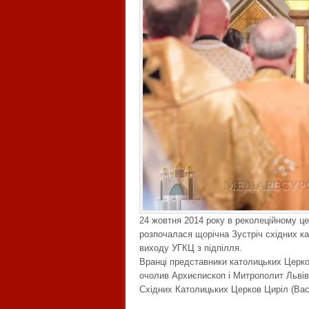
24 жовтня 2014 року в реколеційному це
розпочалася щорічна Зустріч східних ка
виходу УГКЦ з підпілля.
Вранці представники католицьких Церко
очолив Архиєпископ і Митрополит Львівс
Східних Католицьких Церков Циріл (Вас