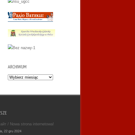
ARCHIWUM
Archiwum
WSZE
айт / Nowa strona internetowa!
la, 22 gru 2024