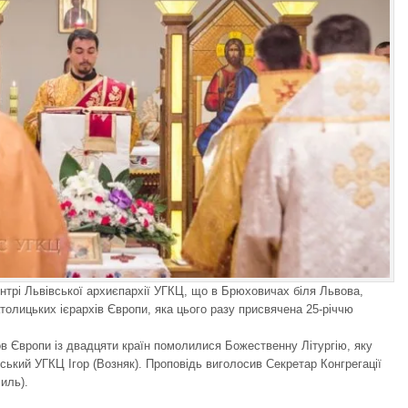
нтрі Львівської архиєпархії УГКЦ, що в Брюховичах біля Львова,
толицьких ієрархів Європи, яка цього разу присвячена 25-річчю
в Європи із двадцяти країн помолилися Божественну Літургію, яку
ький УГКЦ Ігор (Возняк). Проповідь виголосив Секретар Конгрегації
иль).