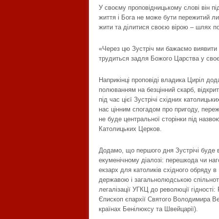
У своєму проповідницькому слові він пі
життя і Бога не може бути пережитий ли
жити та ділитися своєю вірою – шлях п
«Через цю Зустріч ми бажаємо виявити 
трудиться задля Божого Царства у своєм
Наприкінці проповіді владика Циріл дод
полюванням на безцінний скарб, відкрит
під час цієї Зустрічі східних католицьк
нас цінним спогадом про пригоду, переж
не буде центральної сторінки під назво
Католицьких Церков.
Додамо, що першого дня Зустрічі буде в
екуменічному діалозі: перешкода чи наг
екзарх для католиків східного обряду в
державою і загальнолюдською спільнот
легалізації УГКЦ до революції гідності:
Єпископ єпархії Святого Володимира Вел
країнах Бенілюксу та Швейцарії).