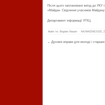
Після цього заплановано виїзд до УКУ т
«Майдан. Свідчення учасників Майдану
Департамент інформації УГКЦ
Autor:
ks. Bogdan Stepan
·
NAJWAŻNIEJSZE
,
Z
Post navigation
←
Духовні вправи для молоді і старших