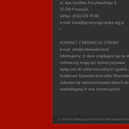
ul. bpa Jozafata Kocyłowskiego 4,
37-700 Przemyśl,
tel/fax: (016) 678 78 68
e-mail: kuria@przemyslgr.opoka.org.pl
/
KONTAKT Z REDAKCJĄ STRONY
e-mail: info@cerkiewold.local
Informujemy, iż dane znajdujące się na st
cerkiew.org mogą być wykorzystywane
wyłącznie do celów kościelnych zgodnie 
Kodeksem Kanonów Kościołów Wschodn
Zabrania się wykorzystywania danych do
marketingowych oraz komercyjnych.
Footer Menu
© 2026
Archidiecezja Przemysko-Warszawska Kośc