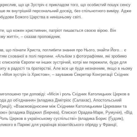
дкреслив, що ця Зустріч є прикладом того, що особистий пошук сенсу
ше як внутрішній персональний досвід, без спільнотного виміру. Адже
обудови Божого Царства в нинішньому світі.
те, що кожен християнин, патріот пишається своєю вірою. Він
у житті», – сказав проповідник.
ав, що пізнати Христа, поглибити знання про Нього, знайти Його… є
тям схованої в полі перлини. «Альбом з фотографіями, які зробимо
их єпископів Європи чи інших зустрічей, котрі ми пережили, буде для
иту в радості та братерстві. Але все це буде незначним, якщо в ньому
ю «Моя зустріч із Христом», – зауважив Секретар Конгрегації Східних
иголошено три доповіді: «Місія і роль Східних Католицьких Церков в
ода до об’єднання» (владика Дімітріос (Салахас), Апостольський
 Греції), «Взаємовідносини між Східними Католицькими Церквами та
ою» (владика Вірджил (Берчеа), Єпископ Орадеа-Маре, Румунія), «Від
 Роль Церков в українському суспільстві» (владика Борис (Ґудзяк),
икого в Парижі для українців візантійського обряду у Франції,