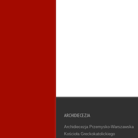
ARCHIDIECEZJA
Archidiecezja Przemysko-Warszawska
Kościoła Greckokatolickiego