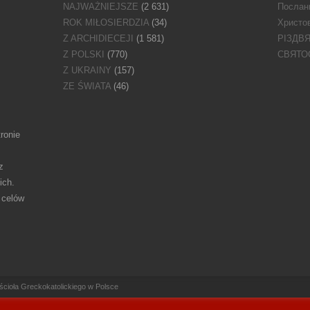
NAJWAŻNIEJSZE
(2 631)
Послан
ROK MIŁOSIERDZIA
(34)
Христов
Z ARCHIDIECEJI
(1 581)
РІЗДВ
Z POLSKI
(770)
СВЯТО
Z UKRAINY
(157)
ZE ŚWIATA
(46)
ronie
z
ich.
 celów
ioła Greckokatolickiego w Polsce