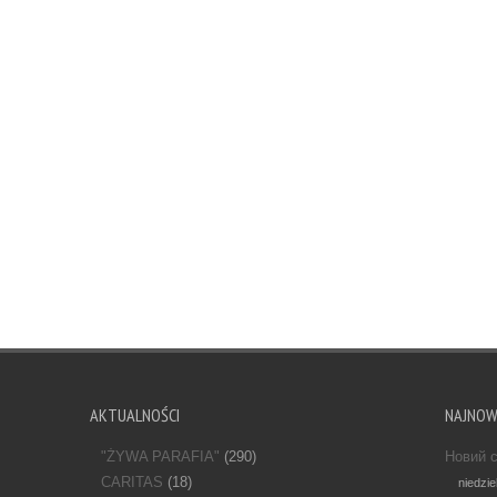
AKTUALNOŚCI
NAJNO
"ŻYWA PARAFIA"
(290)
Новий с
CARITAS
(18)
niedzie