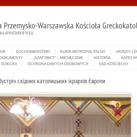
ja Przemysko-Warszawska Kościoła Greckokatol
А АРХІЄПАРХІЯ УГКЦ
IOR
DUCHOWIEŃSTWO
KURIA METROPOLITALNA
URZĘDY I 
DOKUMENTY
„БЛАГОВІСТ” – MIESIĘCZNIK
HISTORIA
KAPELAN
 DZIECKA
OCHRONA DANYCH OSOBOWYCH
SĄD KOŚCIELNY
устріч східних католицьких ієрархів Європи