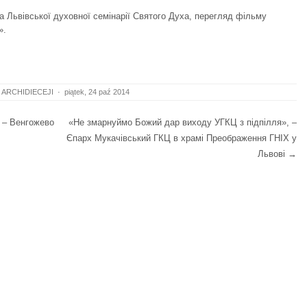
а Львівської духовної семінарії Святого Духа, перегляд фільму
».
 ARCHIDIECEJI
·
piątek, 24 paź 2014
 – Венгожево
«Не змарнуймо Божий дар виходу УГКЦ з підпілля», –
Єпарх Мукачівський ГКЦ в храмі Преображення ГНІХ у
Львові
→