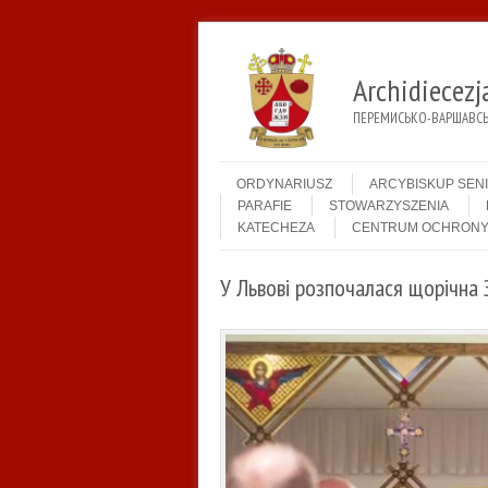
Archidiecez
ПЕРЕМИСЬКО-ВАРШАВСЬК
Menu
Skip to content
ORDYNARIUSZ
ARCYBISKUP SEN
PARAFIE
STOWARZYSZENIA
KATECHEZA
CENTRUM OCHRONY
У Львові розпочалася щорічна З