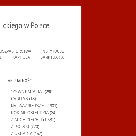
ickiego w Polsce
DUSZPASTERSTWA
INSTYTUCJE
I
KAPITUŁA
SANKTUARIA
AKTUALNOŚCI
"ŻYWA PARAFIA"
(290)
CARITAS
(18)
NAJWAŻNIEJSZE
(2 631)
ROK MIŁOSIERDZIA
(34)
Z ARCHIDIECEJI
(1 581)
Z POLSKI
(770)
Z UKRAINY
(157)