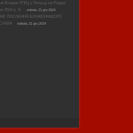
ня Владик УГКЦ у Польщі на Різдво
е 2024 р. Б.
sobota, 21 gru 2024
ЯНЕ ПОСЛАННЯ БЛАЖЕННІШОГО
СЛАВА
sobota, 21 gru 2024