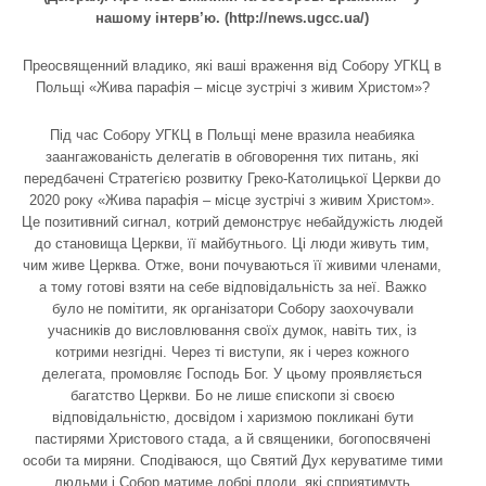
нашому інтерв’ю. (http://news.ugcc.ua/)
Преосвященний владико, які ваші враження від Собору УГКЦ в
Польщі «Жива парафія – місце зустрічі з живим Христом»?
Під час Собору УГКЦ в Польщі мене вразила неабияка
заангажованість делегатів в обговорення тих питань, які
передбачені Стратегією розвитку Греко-Католицької Церкви до
2020 року «Жива парафія – місце зустрічі з живим Христом».
Це позитивний сигнал, котрий демонструє небайдужість людей
до становища Церкви, її майбутнього. Ці люди живуть тим,
чим живе Церква. Отже, вони почуваються її живими членами,
а тому готові взяти на себе відповідальність за неї. Важко
було не помітити, як організатори Собору заохочували
учасників до висловлювання своїх думок, навіть тих, із
котрими незгідні. Через ті виступи, як і через кожного
делегата, промовляє Господь Бог. У цьому проявляється
багатство Церкви. Бо не лише єпископи зі своєю
відповідальністю, досвідом і харизмою покликані бути
пастирями Христового стада, а й священики, богопосвячені
особи та миряни. Сподіваюся, що Святий Дух керуватиме тими
людьми і Собор матиме добрі плоди, які сприятимуть