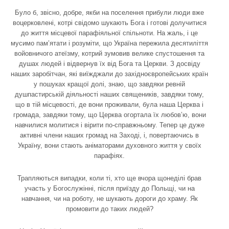
Було б, звісно, добре, якби на поселення прибули люди вже
воцерковлені, котрі свідомо шукають Бога і готові долучитися
до життя місцевої парафіяльної спільноти. На жаль, і це
мусимо пам’ятати і розуміти, що Україна пережила десятиліття
войовничого атеїзму, котрий зумовив велике спустошення та
душах людей і відвернув їх від Бога та Церкви. З досвіду
наших заробітчан, які виїжджали до західноєвропейських країн
у пошуках кращої долі, знаю, що завдяки ревній
душпастирській діяльності наших священиків, завдяки тому,
що в тій місцевості, де вони проживали, була наша Церква і
громада, завдяки тому, що Церква огортала їх любов’ю, вони
навчилися молитися і вірити по-справжньому. Тепер це дуже
активні члени наших громад на Заході, і, повертаючись в
Україну, вони стають аніматорами духовного життя у своїх
парафіях.
Трапляються випадки, коли ті, хто ще вчора щонеділі брав
участь у Богослужінні, після приїзду до Польщі, чи на
навчання, чи на роботу, не шукають дороги до храму. Як
промовити до таких людей?