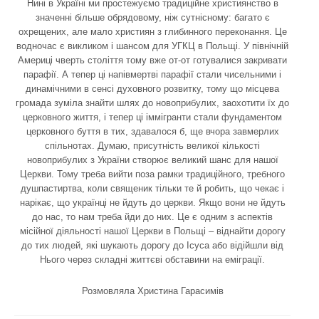
Нині в Україні ми простежуємо традиційне християнство в
значенні більше обрядовому, ніж сутнісному: багато є
охрещених, але мало християн з глибинного переконання. Це
водночас є викликом і шансом для УГКЦ в Польщі. У північній
Америці чверть століття тому вже от-от готувалися закривати
парафії. А тепер ці напівмертві парафії стали чисельними і
динамічними в сенсі духовного розвитку, тому що місцева
громада зуміла знайти шлях до новоприбулих, заохотити їх до
церковного життя, і тепер ці іммігранти стали фундаментом
церковного буття в тих, здавалося б, ще вчора завмерлих
спільнотах. Думаю, присутність великої кількості
новоприбулих з України створює великий шанс для нашої
Церкви. Тому треба вийти поза рамки традиційного, требного
душпастиртва, коли священик тільки те й робить, що чекає і
нарікає, що українці не йдуть до церкви. Якщо вони не йдуть
до нас, то нам треба йди до них. Це є одним з аспектів
місійної діяльності нашої Церкви в Польщі – віднайти дорогу
до тих людей, які шукають дорогу до Ісуса або відійшли від
Нього через складні життєві обставини на еміграції.
Розмовляла Христина Гарасимів