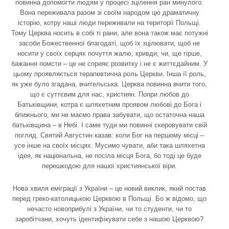
повинна допомогти людям у процесі зцілення ран минулого.
Вона переживала разом зі своїм народом цю драматичну
історію, котру наші люди переживали на території Польщі.
Тому Церква носить в собі ті рани, але вона також має потужні
засоби Божественної благодаті, щоб їх зцілювати, щоб не
носити у своїх серцях почуття жалю, кривди, чи, ще гірше,
бажання помсти – це не сприяє розвитку і не є життєдайним. У
цьому проявляється терапевтична роль Церкви. Інша її роль,
як уже було згадана, вчительська. Церква повинна вчити того,
що є суттєвим для нас, християн. Попри любов до
Батьківщини, котра є шляхетним проявом любові до Бога і
ближнього, ми не маємо права забувати, що остаточна наша
батьківщина – в Небі. І саме туди ми повинні скеровувати свій
погляд. Святий Августин казав: коли Бог на першому місці –
усе інше на своїх місцях. Мусимо чувати, аби така шляхетна
ідея, як національна, не посіла місця Бога, бо тоді це буде
перешкодою для нашої християнської віри.
Нова хвиля еміграції з України – це новий виклик, який постав
перед греко-католицькою Церквою в Польщі. Бо ж відомо, що
нечасто новоприбулі з України, чи то студенти, чи то
заробітчани, хочуть ідентифікувати себе з нашою Церквою?