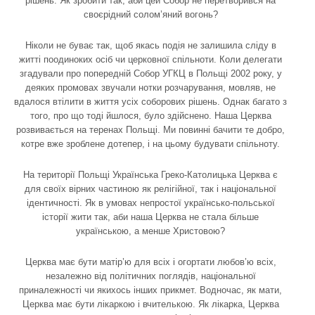
рішень. Як зробити так, аби цей Собор не перетворився на
своєрідний солом’яний вогонь?
Ніколи не буває так, щоб якась подія не залишила сліду в
житті поодиноких осіб чи церковної спільноти. Коли делегати
згадували про попередній Собор УГКЦ в Польщі 2002 року, у
деяких промовах звучали нотки розчарування, мовляв, не
вдалося втілити в життя усіх соборових рішень. Однак багато з
того, про що тоді йшлося, було здійснено. Наша Церква
розвивається на теренах Польщі. Ми повинні бачити те добро,
котре вже зроблене дотепер, і на цьому будувати спільноту.
На території Польщі Українська Греко-Католицька Церква є
для своїх вірних частиною як релігійної, так і національної
ідентичності. Як в умовах непростої українсько-польської
історії жити так, аби наша Церква не стала більше
українською, а менше Христовою?
Церква має бути матір’ю для всіх і огортати любов’ю всіх,
незалежно від політичних поглядів, національної
приналежності чи якихось інших прикмет. Водночас, як мати,
Церква має бути лікаркою і вчителькою. Як лікарка, Церква