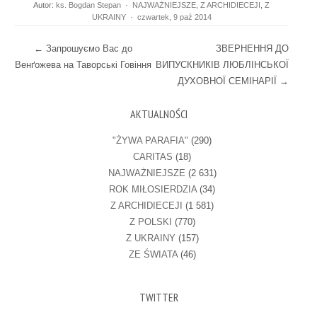
Autor:
ks. Bogdan Stepan
·
NAJWAŻNIEJSZE
,
Z ARCHIDIECEJI
,
Z
UKRAINY
·
czwartek, 9 paź 2014
Post navigation
←
Запрошуємо Вас до
ЗВЕРНЕННЯ ДО
Венґожева на Таворські Говіння
ВИПУСКНИКІВ ЛЮБЛІНСЬКОЇ
ДУХОВНОЇ СЕМІНАРІЇ
→
AKTUALNOŚCI
"ŻYWA PARAFIA"
(290)
CARITAS
(18)
NAJWAŻNIEJSZE
(2 631)
ROK MIŁOSIERDZIA
(34)
Z ARCHIDIECEJI
(1 581)
Z POLSKI
(770)
Z UKRAINY
(157)
ZE ŚWIATA
(46)
TWITTER