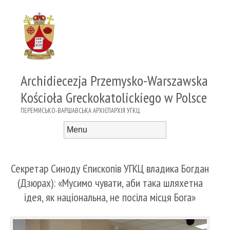
Archidiecezja Przemysko-Warszawska
Kościoła Greckokatolickiego w Polsce
ПЕРЕМИСЬКО-ВАРШАВСЬКА АРХІЄПАРХІЯ УГКЦ
Menu
Skip to content
Секретар Синоду Єпископів УГКЦ владика Богдан
(Дзюрах): «Мусимо чувати, аби така шляхетна
ідея, як національна, не посіла місця Бога»