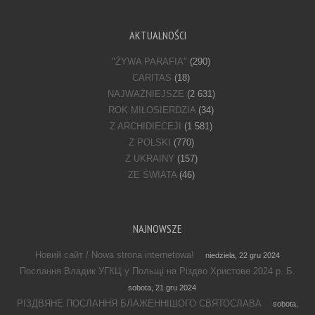
AKTUALNOŚCI
"ŻYWA PARAFIA"
(290)
CARITAS
(18)
NAJWAŻNIEJSZE
(2 631)
ROK MIŁOSIERDZIA
(34)
Z ARCHIDIECEJI
(1 581)
Z POLSKI
(770)
Z UKRAINY
(157)
ZE ŚWIATA
(46)
NAJNOWSZE
Новий сайт / Nowa strona internetowa!
niedziela, 22 gru 2024
Послання Владик УГКЦ у Польщі на Різдво Христове 2024 р. Б.
sobota, 21 gru 2024
РІЗДВЯНЕ ПОСЛАННЯ БЛАЖЕННІШОГО СВЯТОСЛАВА
sobota,