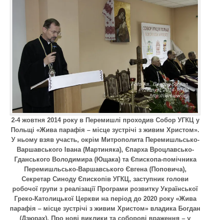
2-4 жовтня 2014 року в Перемишлі проходив Собор УГКЦ у
Польщі «Жива парафія – місце зустрічі з живим Христом».
У ньому взяв участь, окрім Митрополита Перемишльсько-
Варшавського Івана (Мартиняка), Єпарха Вроцлавсько-
Гданського Володимира (Ющака) та Єпископа-помічника
Перемишльсько-Варшавського Євгена (Поповича),
Секретар Синоду Єпископів УГКЦ, заступник голови
робочої групи з реалізації Програми розвитку Української
Греко-Католицької Церкви на період до 2020 року «Жива
парафія – місце зустрічі з живим Христом» владика Богдан
(Дзюрах). Про нові виклики та соборові враження – у