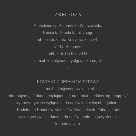
ARCHIDIECEZJA
Archidiecezja Przemysko-Warszawska
Kościoła Greckokatolickiego
ul. bpa Jozafata Kocyłowskiego 4,
37-700 Przemyśl,
tel/fax: (016) 678 78 68
e-mail: kuria@przemyslgr.opoka.org.pl
/
KONTAKT Z REDAKCJĄ STRONY
e-mail: info@cerkiewold.local
Informujemy, iż dane znajdujące się na stronie cerkiew.org mogą być
wykorzystywane wyłącznie do celów kościelnych zgodnie z
Kodeksem Kanonów Kościołów Wschodnich. Zabrania się
wykorzystywania danych do celów marketingowych oraz
komercyjnych.