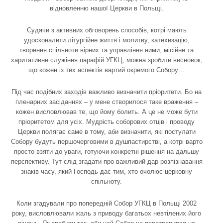
відновленню нашої Церкви в Польщі.
Судячи з активних обговорень способів, котрі мають
удосконалити літургійне життя і молитву, катехизацію,
творення спільноти вірних та управління ними, місійне та
харитативне служіння парафій УГКЦ, можна зробити висновок,
що кожен із тих аспектів вартий окремого Собору…
Під час подібних заходів важливо визначити пріоритети. Бо на
пленарних засіданнях – у мене створилося таке враження –
кожен висловлював те, що йому болить. А це не може бути
пріоритетом для усіх. Мудрість соборових отців і проводу
Церкви полягає саме в тому, аби визначити, які постулати
Собору будуть першочерговими в душпастирстві, а котрі варто
просто взяти до уваги, готуючи конкретні рішення на дальшу
перспективу. Тут слід згадати про важливий дар розпізнавання
знаків часу, який Господь дає тим, хто очолює церковну
спільноту.
Коли згадували про попередній Собор УГКЦ в Польщі 2002
року, висловлювали жаль з приводу багатьох невтілених його