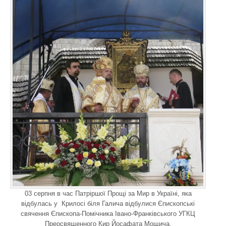
03 серпня в час Патріршої Прощі за Мир в Україні, яка
відбулась у Крилосі біля Галича відбулися Єпископські
свячення Єпископа-Помічника Івано-Франківського УГКЦ
Преосвященного Кир Йосафата Мощича.