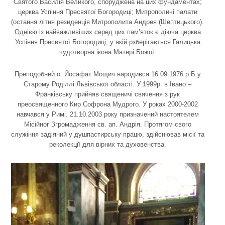
Святого Василія Великого, споруджена на цих фундаментах;
церква Успіння Пресвятої Богородиці; Митрополичі палати
(остання літня резиденція Митрополита Андрея (Шептицького).
Однією із найважливіших серед цих пам’яток є діюча церква
Успіння Пресвятої Богородиці, у якій рзберігається Галицька
чудотворна ікона Матері Божої.
Преподобний о. Йосафат Мощич народився 16.09.1976 р.Б у
Старому Роділлі Львівської області. У 1999р. в Івано –
Франківську прийняв священичі свячення з рук
преосвященного Кир Софрона Мудрого. У роках 2000-2002
навчався у Римі. 21.10.2003 року призначений настоятелем
Місійног Згромадження св. ап. Андрія. Протягом свого
служіння задіяний у душпастирську працю, здійснював місії та
реколекції для вірних та духовенства.