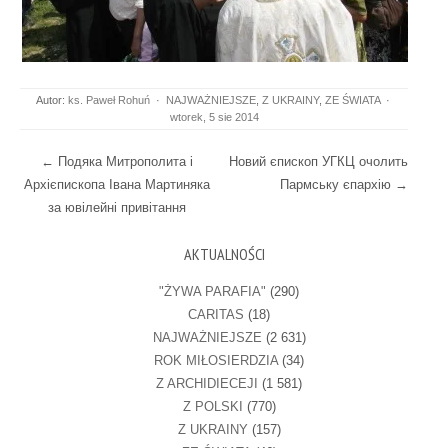
Autor:
ks. Paweł Rohuń
·
NAJWAŻNIEJSZE
,
Z UKRAINY
,
ZE ŚWIATA
·
wtorek, 5 sie 2014
Post navigation
←
Подяка Митрополита і
Новий єпископ УГКЦ очолить
Архієпископа Івана Мартиняка
Пармську єпархію
→
за ювілейні привітання
AKTUALNOŚCI
"ŻYWA PARAFIA"
(290)
CARITAS
(18)
NAJWAŻNIEJSZE
(2 631)
ROK MIŁOSIERDZIA
(34)
Z ARCHIDIECEJI
(1 581)
Z POLSKI
(770)
Z UKRAINY
(157)