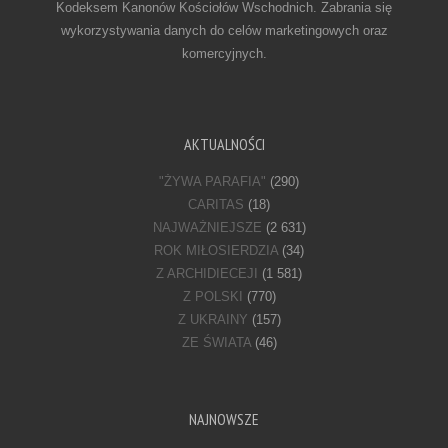
Kodeksem Kanonów Kościołów Wschodnich. Zabrania się
wykorzystywania danych do celów marketingowych oraz
komercyjnych.
AKTUALNOŚCI
"ŻYWA PARAFIA"
(290)
CARITAS
(18)
NAJWAŻNIEJSZE
(2 631)
ROK MIŁOSIERDZIA
(34)
Z ARCHIDIECEJI
(1 581)
Z POLSKI
(770)
Z UKRAINY
(157)
ZE ŚWIATA
(46)
NAJNOWSZE