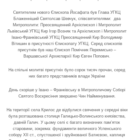
Святителем нового Єпископа Йосафата був Глава УГКЦ
Блаженніший Святолсав Шевчук, співсвятителями: два
Митрополити: Преосвященний Архієпископ і Митрополит
Львівський УГКЦ Кир Ігор Возняк та Архієпископ і Митрополит
Івано-Франківський УГКЦ Преосвященний Кир Володимир
Вітишин в присутності Єпископату УГКЦ. Серед єпископів
присутнім був наш Єпископ Помічник Перемисько –
Варшавської Архиєпархії Кир Євген Попович.
На спільні молитві присутніх було сорок тисяч прочан, серед
них багато представників влади України
День скоріше у Івано – Франківську в Митрополичому Соборі
Святого Воскресіння звершено Чин Найменування.
На території села Крилос де відбулися свячення у середні віки
була розташована столиця Галицько-Волинського князівства,
давній Галич. У цьому селі є багато визначних пам’яток
старовини, зокрема: фундаменти величного Успенського
собору XII cт., спустошеної і зруйнованої Батиєвою, каплиця