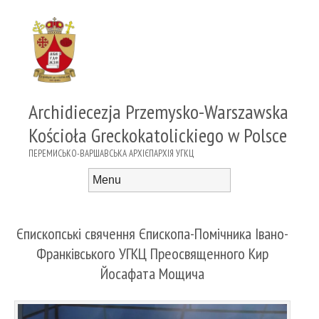
Archidiecezja Przemysko-Warszawska
Kościoła Greckokatolickiego w Polsce
ПЕРЕМИСЬКО-ВАРШАВСЬКА АРХІЄПАРХІЯ УГКЦ
Menu
Skip to content
Єпископські свячення Єпископа-Помічника Івано-
Франківського УГКЦ Преосвященного Кир
Йосафата Мощича