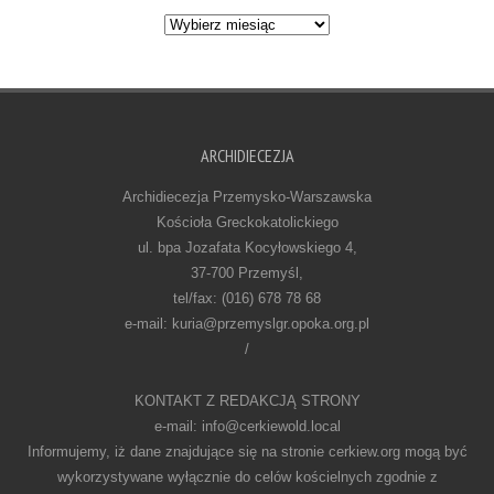
Archiwum
ARCHIDIECEZJA
Archidiecezja Przemysko-Warszawska
Kościoła Greckokatolickiego
ul. bpa Jozafata Kocyłowskiego 4,
37-700 Przemyśl,
tel/fax: (016) 678 78 68
e-mail: kuria@przemyslgr.opoka.org.pl
/
KONTAKT Z REDAKCJĄ STRONY
e-mail: info@cerkiewold.local
Informujemy, iż dane znajdujące się na stronie cerkiew.org mogą być
wykorzystywane wyłącznie do celów kościelnych zgodnie z