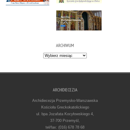
ARCHIWUM
Archiwum
ARCHIDIECEZJA
Archidiecezja Przemysko-Warszawska
Kościoła Greckokatolickiego
ul. bpa Jozafata Kocyłowskiego 4,
37-700 Przemyśl,
tel/fax: (016) 678 78 68