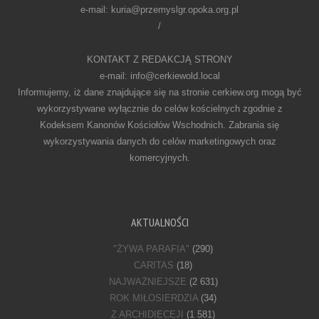
e-mail: kuria@przemyslgr.opoka.org.pl
/
KONTAKT Z REDAKCJĄ STRONY
e-mail: info@cerkiewold.local
Informujemy, iż dane znajdujące się na stronie cerkiew.org mogą być
wykorzystywane wyłącznie do celów kościelnych zgodnie z
Kodeksem Kanonów Kościołów Wschodnich. Zabrania się
wykorzystywania danych do celów marketingowych oraz
komercyjnych.
AKTUALNOŚCI
"ŻYWA PARAFIA"
(290)
CARITAS
(18)
NAJWAŻNIEJSZE
(2 631)
ROK MIŁOSIERDZIA
(34)
Z ARCHIDIECEJI
(1 581)