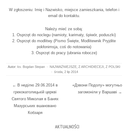
W zgłoszeniu: Imię i Nazwisko, miejsce zamieszkania, telefon i
email do kontaktu.
Należy mieć ze sobą:
1. Osprzęt do noclegu (namioty, karimaty, śpiwór, poduszki)
2. Osprzęt do modlitwy (Pismo Święte, Modlitewnik Pryjdite
pokłonimsja, coś do notowania)
3. Osprzęt do pracy (ubrania robocze)
Autor:
ks. Bogdan Stepan
·
NAJWAŻNIEJSZE
,
Z ARCHIDIECEJI
,
Z POLSKI
·
środa, 2 lip 2014
Post navigation
←
В неділю 29.06.2014 в
«Дзвони Подолу» могутньо
грекокатолицькій церкві
загомоніли у Варшаві
→
Святого Миколая в Банях
Мазурських вшановано
Кобзаря
AKTUALNOŚCI