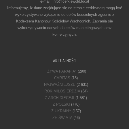
e-mail: info@cerkiewold.local
Informujemy, iż dane znajdujące się na stronie cerkiew.org mogą być
wykorzystywane wyłącznie do celów kościelnych zgodnie z
Kodeksem Kanonów Kościołów Wschodnich. Zabrania się
wykorzystywania danych do celów marketingowych oraz
komercyjnych.
AKTUALNOŚCI
"ŻYWA PARAFIA"
(290)
CARITAS
(18)
NAJWAŻNIEJSZE
(2 631)
ROK MIŁOSIERDZIA
(34)
Z ARCHIDIECEJI
(1 581)
Z POLSKI
(770)
Z UKRAINY
(157)
ZE ŚWIATA
(46)