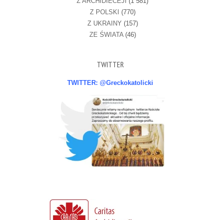
Z ARCHIDIECEJI
(1 581)
Z POLSKI
(770)
Z UKRAINY
(157)
ZE ŚWIATA
(46)
TWITTER
TWITTER: @Greckokatolicki