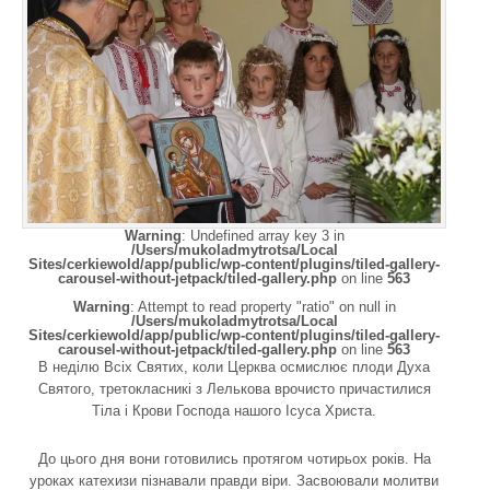
Warning
: Undefined array key 3 in
/Users/mukoladmytrotsa/Local
Sites/cerkiewold/app/public/wp-content/plugins/tiled-gallery-
carousel-without-jetpack/tiled-gallery.php
on line
563
Warning
: Attempt to read property "ratio" on null in
/Users/mukoladmytrotsa/Local
Sites/cerkiewold/app/public/wp-content/plugins/tiled-gallery-
carousel-without-jetpack/tiled-gallery.php
on line
563
В неділю Всіх Святих, коли Церква осмислює плоди Духа
Святого, третокласникі з Лелькова врочисто причастилися
Тіла і Крови Господа нашого Ісуса Христа.
До цього дня вони готовились протягом чотирьох років. На
уроках катехизи пізнавали правди віри. Засвоювали молитви