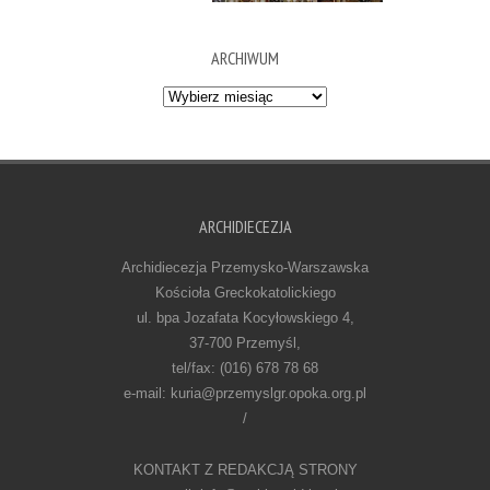
ARCHIWUM
Archiwum
ARCHIDIECEZJA
Archidiecezja Przemysko-Warszawska
Kościoła Greckokatolickiego
ul. bpa Jozafata Kocyłowskiego 4,
37-700 Przemyśl,
tel/fax: (016) 678 78 68
e-mail: kuria@przemyslgr.opoka.org.pl
/
KONTAKT Z REDAKCJĄ STRONY