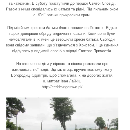
та катехизм. В суботу приступили до першої Святої Сповіді.
Разом з ними сповідались їх батьки та рідні. Під пильним оком
с. Юлії батьки прикрасили храм.
Під місійним хрестом батьки благословили своїх потіх. Відтак
парох довершив обряду відречення сатани. Коли вони були
немовлятами в їх імені це звершили хресні батьки. Сьогодні
вони свідому заявили, що з’єднуються з Христом. І це єднання
відбулось у видимий спосіб в обряді Святого Причастія.
На закінчення діти у віршах та піснях розказали про
важливість тієї події. Відтак отець вручив кожному ікону
Богородиці Одигітрії, щоб спомагала їх на дорогах життя.
о. митрат Іван Лайкіш
http://cerkiew.gorowo.pl/