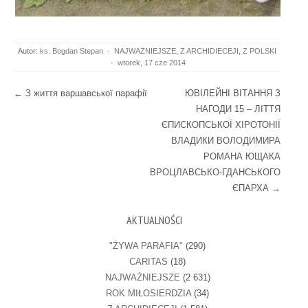
Autor:
ks. Bogdan Stepan
·
NAJWAŻNIEJSZE
,
Z ARCHIDIECEJI
,
Z POLSKI
·
wtorek, 17 cze 2014
Post navigation
←
З життя варшавської парафії
ЮВІЛЕЙНІ ВІТАННЯ З
НАГОДИ 15 – ЛІТТЯ
ЄПИСКОПСЬКОЇ ХІРОТОНІЇ
ВЛАДИКИ ВОЛОДИМИРА
РОМАНА ЮЩАКА
ВРОЦЛАВСЬКО-ГДАНСЬКОГО
ЄПАРХА
→
AKTUALNOŚCI
"ŻYWA PARAFIA"
(290)
CARITAS
(18)
NAJWAŻNIEJSZE
(2 631)
ROK MIŁOSIERDZIA
(34)