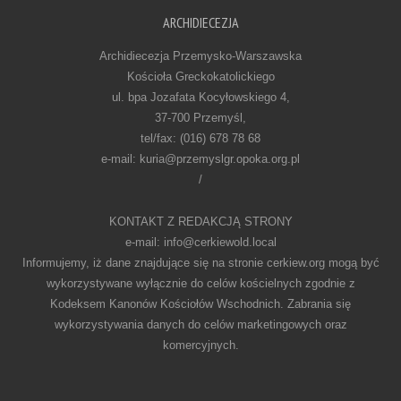
ARCHIDIECEZJA
Archidiecezja Przemysko-Warszawska
Kościoła Greckokatolickiego
ul. bpa Jozafata Kocyłowskiego 4,
37-700 Przemyśl,
tel/fax: (016) 678 78 68
e-mail: kuria@przemyslgr.opoka.org.pl
/
KONTAKT Z REDAKCJĄ STRONY
e-mail: info@cerkiewold.local
Informujemy, iż dane znajdujące się na stronie cerkiew.org mogą być
wykorzystywane wyłącznie do celów kościelnych zgodnie z
Kodeksem Kanonów Kościołów Wschodnich. Zabrania się
wykorzystywania danych do celów marketingowych oraz
komercyjnych.