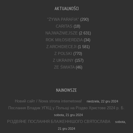
AKTUALNOŚCI
"ŻYWA PARAFIA"
(290)
CARITAS
(18)
NAJWAŻNIEJSZE
(2 631)
ROK MIŁOSIERDZIA
(34)
Z ARCHIDIECEJI
(1 581)
Z POLSKI
(770)
Z UKRAINY
(157)
ZE ŚWIATA
(46)
NAJNOWSZE
Новий сайт / Nowa strona internetowa!
niedziela, 22 gru 2024
Послання Владик УГКЦ у Польщі на Різдво Христове 2024 р. Б.
sobota, 21 gru 2024
РІЗДВЯНЕ ПОСЛАННЯ БЛАЖЕННІШОГО СВЯТОСЛАВА
sobota,
21 gru 2024