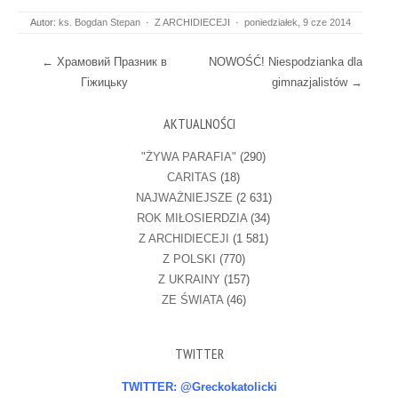
Autor:
ks. Bogdan Stepan
·
Z ARCHIDIECEJI
·
poniedziałek, 9 cze 2014
Post navigation
←
Храмовий Празник в
NOWOŚĆ! Niespodzianka dla
Гіжицьку
gimnazjalistów
→
AKTUALNOŚCI
"ŻYWA PARAFIA"
(290)
CARITAS
(18)
NAJWAŻNIEJSZE
(2 631)
ROK MIŁOSIERDZIA
(34)
Z ARCHIDIECEJI
(1 581)
Z POLSKI
(770)
Z UKRAINY
(157)
ZE ŚWIATA
(46)
TWITTER
TWITTER: @Greckokatolicki