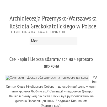
Archidiecezja Przemysko-Warszawska
Kościoła Greckokatolickiego w Polsce
ПЕРЕМИСЬКО-ВАРШАВСЬКА АРХІЄПАРХІЯ УГКЦ
Menu
Skip to content
Семінарія і Церква збагатилася на чергового
диякона
Нед
іля
Святих Отців Нікейського Собору – це особливий день у житті
п’ятикурсника Люблінської Семінарії – піддиякон Дмитро
Лешко в сьому неділю після Пасхи був рукоположений на
диякона Преосвященнішим Владикою Кир Іваном
(Мартиняком).