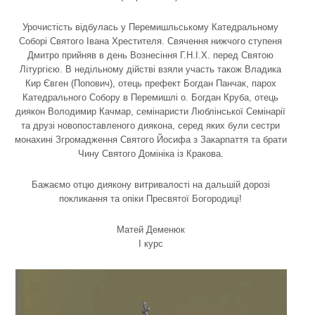
Урочистість відбулась у Перемишльському Катедральному
Соборі Святого Івана Хрестителя. Свячення нижчого ступеня
Дмитро прийняв в день Вознесіння Г.Н.І.Х. перед Святою
Літургією. В недільному дійстві взяли участь також Владика
Кир Євген (Попович), отець префект Богдан Панчак, парох
Катедрального Собору в Перемишлі о. Богдан Круба, отець
диякон Володимир Качмар, семінаристи Люблінської Семінарії
та друзі новопоставленого диякона, серед яких були сестри
монахині Згромадження Святого Йосифа з Закарпаття та брати
Чину Святого Домініка із Кракова.
Бажаємо отцю диякону витривалості на дальшій дорозі
покликання та опіки Пресвятої Богородиці!
Матей Деменюк
I курс