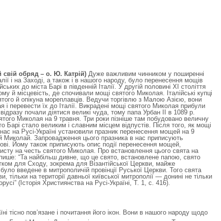
 свій обряд – о. Ю. Катрій)
Дуже важливим чинником у поширенні
лії і на Заході, а також і в нашого народу, було перенесення мощів
йських до міста Барі в південній Італії. У другій половині ХІ століття
му й місцевість, де спочивали мощі святого Миколая. Італійські купці
ятого й опікуна мореплавців. Ведучи торгівлю з Малою Азією, вони
 і перевести їх до Італії. Викрадені мощі святого Миколая прибули
відразу почали діятися великі чуда, тому папа Урбан II в 1089 р.
того Миколая на 9 травня. Три роки пізніше там побудовано величну
то Барі стало великим і славним місцем відпустів. Після того, як мощі
 нас на Русі-Україні установили празник перенесення мощей на 9
лий Миколай. Запровадження цього празника в нас приписують
ві. Йому також приписують опис події перенесення мощей,
сту на честь святого Миколая. Про встановлення цього свята на
пише: “Та найбільш дивне, що це свято, встановлене папою, свято
тком для Сходу, зокрема для Візантійської Церкви, майже
 було введене в митрополичій провінції Руської Церкви. Того свята
ви, тільки на території давньої київської митрополії — донині не тільки
усі” (Історія Християнства на Русі-Україні, Т. 1, с. 416).
ні тісно пов’язане і почитання його ікон. Вони в нашого народу щодо