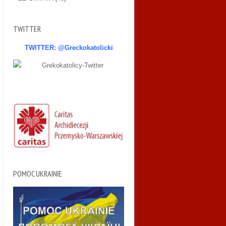
TWITTER
TWITTER: @Greckokatolicki
POMOC UKRAINIE