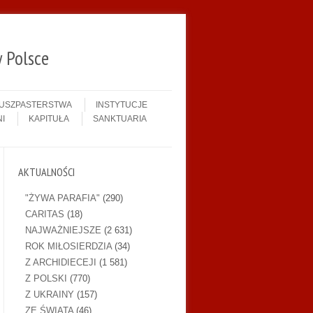
 Polsce
DUSZPASTERSTWA
INSTYTUCJE
I
KAPITUŁA
SANKTUARIA
AKTUALNOŚCI
"ŻYWA PARAFIA"
(290)
CARITAS
(18)
NAJWAŻNIEJSZE
(2 631)
ROK MIŁOSIERDZIA
(34)
Z ARCHIDIECEJI
(1 581)
Z POLSKI
(770)
Z UKRAINY
(157)
ZE ŚWIATA
(46)