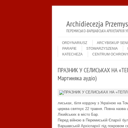
Archidiecezja Przemy
ПЕРЕМИСЬКО-ВАРШАВСЬКА АРХІЄПАРХІЯ У
Menu
Skip to content
ORDYNARIUSZ
ARCYBISKUP SEN
PARAFIE
STOWARZYSZENIA
KATECHEZA
CENTRUM OCHRONY
ПРАЗНИК У СЕЛИСЬКАХ НА «ТЕП
Мартиняка аудіо)
лиськах, біля кордону з Україною на То
церква святкує 22 травня. Повна назва
Лікийських в місто Бар.
Перед війною в Перемиській Єпархії бу
Варшавській Архієпархії під покровом с