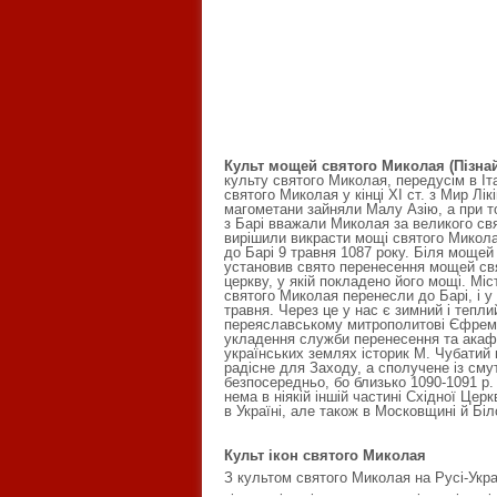
Культ мощей святого Миколая (Пізнай
культу святого Миколая, передусім в Іта
святого Миколая у кінці ХІ ст. з Мир Лікі
магометани зайняли Малу Азію, а при то
з Барі вважали Миколая за великого св
вирішили викрасти мощі святого Миколая
до Барі 9 травня 1087 року. Біля мощей 
установив свято перенесення мощей свя
церкву, у якій покладено його мощі. Міс
святого Миколая перенесли до Барі, і у
травня. Через це у нас є зимний і теп
переяславському митрополитові Єфремо
укладення служби перенесення та акафи
українських землях історик М. Чубатий 
радісне для Заходу, а сполучене із сму
безпосередньо, бо близько 1090-1091 р.
нема в ніякій іншій частині Східної Церк
в Україні, але також в Московщині й Білор
Культ ікон святого Миколая
З культом святого Миколая на Русі-Украї