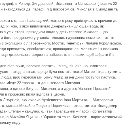
грудня), в Репеді, Зиндрановій, Вельхівці та Селиськах (празник 22
ій знаходяться дві парафії під покровом св. Миколая в Смолдзіні та
рохом є о. Іван Тарапацький, кожного року приїжджають прочани до
 над річкою, з якої виплививає джерельна «цілюща» вода, як
ою з усіх сторін приходили люди у день теплого Миколая, щоб
и його про допомогу у своїх тілесних і душевних немочах. Так, як
 з околишніх сіл: Гребенного, Мостів, Тенетиськ, Любичі Королівської,
 Люди приходять, сповідаються, причащаються, моляться і з великою
ї лиця джерельною водою та набирають в пляшки, щоб забрати її з
ив біля річки, побачив постать – з’яву, він сильно налякався і
хом, і втоді впізнав, що це була постать Божої Матері, яка в ту мить
 а люди, щоб переблагати Божу Матір за негідний поступок пастуха,
ала місце 22 травня – в день теплого Миколая.
кона, з одного боку св. Миколая, а з другого Успення Пресвятої
и в процесіях після відправ в церкві.
ю Літургією, яку очолив Архієпископ Іван Мартиняк – Митрополит
: о. митрат Михайло Фецюх з Перемишля, отець митрат Володимир
дан Степан – канцлер, о. Іван Тарапацький – парох і організатор
ни, о Михайло Яцишин з України та та кс. Казімєж – парох латинський.
рельну воду.