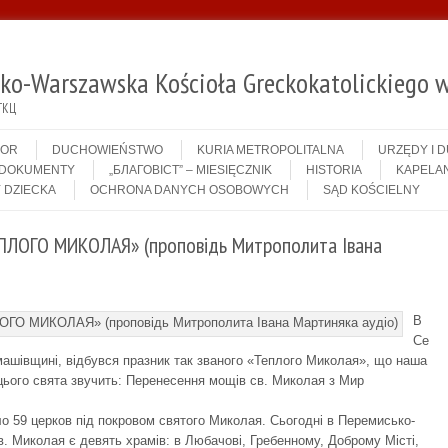
sko-Warszawska Kościoła Greckokatolickiego w
ГКЦ
IOR
DUCHOWIEŃSTWO
KURIA METROPOLITALNA
URZĘDY I 
DOKUMENTY
„БЛАГОВІСТ” – MIESIĘCZNIK
HISTORIA
KAPELAN
 DZIECKA
OCHRONA DANYCH OSOBOWYCH
SĄD KOŚCIELNY
ЛОГО МИКОЛАЯ» (проповідь Mитрополита Івана
В
Се
машівщині, відбувся празник так званого «Теплого Миколая», що наша
 цього свята звучить: Перенесення мощів св. Миколая з Мир
ло 59 церков під покровом святого Миколая. Сьогодні в Перемисько-
в. Миколая є девять храмів: в Любачові, Гребенному, Доброму Місті,