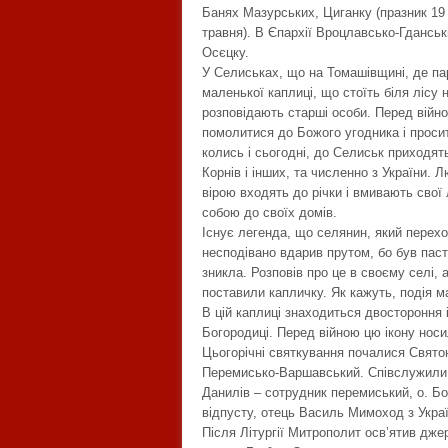
Банях Мазурських, Циганку (празник 19 
травня). В Єпархії Вроцлавсько-Гданськ
Осєцку.
У Селиськах, що на Томашівщині, де па
маленької каплиці, що стоїть біля лісу
розповідають старші особи. Перед війн
помолитися до Божого угодника і просит
колись і сьогодні, до Селиськ приходять
Корнів і інших, та численно з України.
вірою входять до річки і вмивають сво
собою до своїх домів.
Існує легенда, що селянин, який переход
несподівано вдарив прутом, бо був пасту
зникла. Розповів про це в своєму селі,
поставили капличку. Як кажуть, подія м
В цій каплиці знаходиться двостороння і
Богородиці. Перед війною цю ікону носил
Цьогорічні святкування почалися Свято
Перемисько-Варшавський. Співслужили
Данилів – сотрудник перемиський, о. Бог
відпусту, отець Василь Мимоход з Украї
Після Літургії Митрополит осв’ятив дже