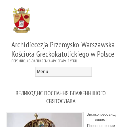
Archidiecezja Przemysko-Warszawska
Kościoła Greckokatolickiego w Polsce
ПЕРЕМИСЬКО-ВАРШАВСЬКА АРХІЄПАРХІЯ УГКЦ
Menu
Skip to content
ВЕЛИКОДНЄ ПОСЛАННЯ БЛАЖЕННІШОГО
СВЯТОСЛАВА
Високопреосвящ
енним і
Преосвященним