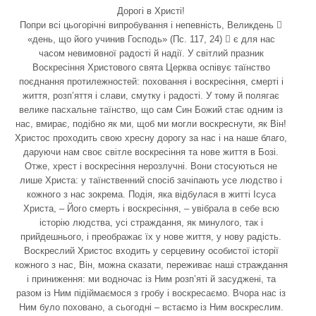
Дорогі в Христі!
Попри всі цьогорічні випробування і непевність, Великдень 
«день, що його учинив Господь» (Пс. 117, 24)  є для нас
часом невимовної радості й надії. У світлий празник
Воскресіння Христового свята Церква оспівує таїнство
поєднання протилежностей: поховання і воскресіння, смерті і
життя, розп’яття і слави, смутку і радості. У тому й полягає
велике пасхальне таїнство, що сам Син Божий стає одним із
нас, вмирає, подібно як ми, щоб ми могли воскреснути, як Він!
Христос проходить свою хресну дорогу за нас і на наше благо,
даруючи нам своє світле воскресіння та нове життя в Бозі.
Отже, хрест і воскресіння нерозлучні. Вони стосуються не
лише Христа: у таїнственний спосіб зачіпають усе людство і
кожного з нас зокрема. Подія, яка відбулася в житті Ісуса
Христа, – Його смерть і воскресіння, – увібрала в себе всю
історію людства, усі страждання, як минулого, так і
прийдешнього, і преображає їх у нове життя, у нову радість.
Воскреслий Христос входить у серцевину особистої історії
кожного з нас, Він, можна сказати, переживає наші страждання
і приниження: ми водночас із Ним розп’яті й засуджені, та
разом із Ним підіймаємося з гробу і воскресаємо. Вчора нас із
Ним було поховано, а сьогодні – встаємо із Ним воскреслим.