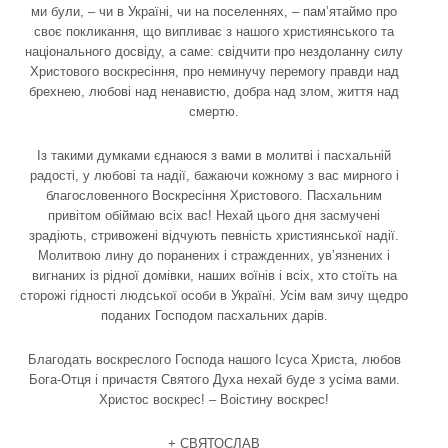
ми були, – чи в Україні, чи на поселеннях, – пам’ятаймо про
своє покликання, що випливає з нашого християнського та
національного досвіду, а саме: свідчити про нездоланну силу
Христового воскресіння, про неминучу перемогу правди над
брехнею, любові над ненавистю, добра над злом, життя над
смертю.
Із такими думками єднаюся з вами в молитві і пасхальній
радості, у любові та надії, бажаючи кожному з вас мирного і
благословенного Воскресіння Христового. Пасхальним
привітом обіймаю всіх вас! Нехай цього дня засмучені
зрадіють, стривожені відчують певність християнської надії.
Молитвою лину до поранених і стражденних, ув’язнених і
вигнаних із рідної домівки, наших воїнів і всіх, хто стоїть на
сторожі гідності людської особи в Україні. Усім вам зичу щедро
поданих Господом пасхальних дарів.
Благодать воскреслого Господа нашого Ісуса Христа, любов
Бога-Отця і причастя Святого Духа нехай буде з усіма вами.
Христос воскрес! – Воістину воскрес!
+ СВЯТОСЛАВ