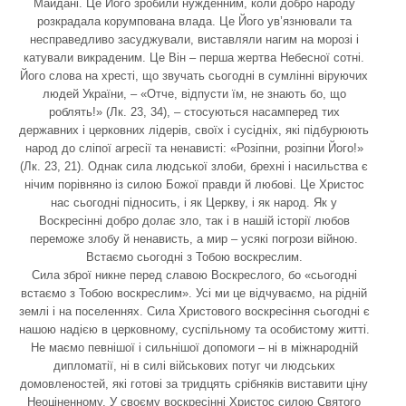
Майдані. Це Його зробили нужденним, коли добро народу
розкрадала корумпована влада. Це Його ув’язнювали та
несправедливо засуджували, виставляли нагим на морозі і
катували викраденим. Це Він – перша жертва Небесної сотні.
Його слова на хресті, що звучать сьогодні в сумлінні віруючих
людей України, – «Отче, відпусти їм, не знають бо, що
роблять!» (Лк. 23, 34), – стосуються насамперед тих
державних і церковних лідерів, своїх і сусідніх, які підбурюють
народ до сліпої агресії та ненависті: «Розіпни, розіпни Його!»
(Лк. 23, 21). Однак сила людської злоби, брехні і насильства є
нічим порівняно із силою Божої правди й любові. Це Христос
нас сьогодні підносить, і як Церкву, і як народ. Як у
Воскресінні добро долає зло, так і в нашій історії любов
переможе злобу й ненависть, а мир – усякі погрози війною.
Встаємо сьогодні з Тобою воскреслим.
Сила зброї никне перед славою Воскреслого, бо «сьогодні
встаємо з Тобою воскреслим». Усі ми це відчуваємо, на рідній
землі і на поселеннях. Сила Христового воскресіння сьогодні є
нашою надією в церковному, суспільному та особистому житті.
Не маємо певнішої і сильнішої допомоги – ні в міжнародній
дипломатії, ні в силі військових потуг чи людських
домовленостей, які готові за тридцять срібняків виставити ціну
Неоціненному. У своєму воскресінні Христос силою Святого