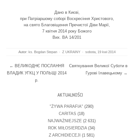
Дано в Києві,
при Патріаршому соборі Воскресіння Христового,
на свято Благовіщення Пречистої Діви Марії,
7 квітня 2014 року Божого
Вих. ВА 14/201
Autor:
ks. Bogdan Stepan
·
Z UKRAINY
·
sobota, 19 kwi 2014
Post navigation
←
ВЕЛИКОДНЄ ПОСЛАННЯ
Святкування Великої Суботи в
ВЛАДИК УГКЦ У ПОЛЬЩІ 2014
Гурові Ілавецькому
→
р.
AKTUALNOŚCI
"ŻYWA PARAFIA"
(290)
CARITAS
(18)
NAJWAŻNIEJSZE
(2 631)
ROK MIŁOSIERDZIA
(34)
Z ARCHIDIECEJI
(1 581)