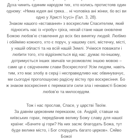
Духа чинить єдиним народом тих, хто колись протистояв один
одному: «Нема юдея ані грека… ні чоловіка ані жінки, бо всі ви
одно у Христі Ісусі» (Гал. 3, 28).
Знаком нашого «вставання» з воскреслим Спасителем, який
підносить нас із «гробу» гріха, нехай стане наше оновлене
Божою любов’ю ставлення до всіх без винятку людей. Любімо
і обіймімо кожного, хто є поруч, у нашому селі, містечку, місті,
у нашій області та на всій нашій Землі. Учімося поважати і
любити того, хто відрізняється від нас: думає по-іншому,
дотримується інших звичаїв чи розмовляє іншою мовою –
саме це є свідченням слави Воскреслого! Усім людям, навіть
тим, хто має злобу в серці і несправедливо нас обвинувачує,
ми сьогодні проголошуємо радісну вістку про воскресіння. Бо
ж знаком воскресіння є перемагати сили зла і ненависті Божою
любов’ю та милосердям.
Тож і нас прослав, Спасе, у царстві Твоїм.
За давнім церковним переказом, св. Андрій, ставши на
київських горах, передбачив велику Божу славу для нашої
країни: «Бачите ці гори? На них засяє благодать Божа, тут
буде велике місто, і Бог спорудить багато церков». Сяйво
Божої