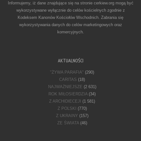
Informujemy, iż dane znajdujące się na stronie cerkiew.org mogą być
wykorzystywane wyłącznie do celów kościelnych zgodnie z
Kodeksem Kanonów Kościołów Wschodnich. Zabrania się
wykorzystywania danych do celów marketingowych oraz
komercyjnych.
AKTUALNOŚCI
"ŻYWA PARAFIA"
(290)
CARITAS
(18)
NAJWAŻNIEJSZE
(2 631)
ROK MIŁOSIERDZIA
(34)
Z ARCHIDIECEJI
(1 581)
Z POLSKI
(770)
Z UKRAINY
(157)
ZE ŚWIATA
(46)