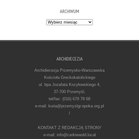
ARCHIWUM
Archiwum
ARCHIDIECEZJA
Archidiecezja Przemysko-Warszawska
Kościoła Greckokatolickiego
ul. bpa Jozafata Kocyłowskiego 4,
37-700 Przemyśl,
tel/fax: (016) 678 78 68
e-mail: kuria@przemyslgr.opoka.org.pl
/
KONTAKT Z REDAKCJĄ STRONY
e-mail: info@cerkiewold.local