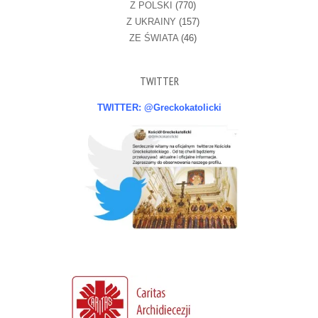
Z POLSKI
(770)
Z UKRAINY
(157)
ZE ŚWIATA
(46)
TWITTER
TWITTER: @Greckokatolicki