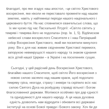
благодаті, про яке згадує наш апостол, –це світло Христового
воскресіння, яке ніколи не переставало променіти над нашою
землею, навіть у найтемніші періоди нашого національного і
церковного буття. На нас сповнилися євангельські слова, що
їх ми чуємо під час Пасхальної Літургії: «Світло світить у
темряві і темрява його не подолала» (пор. Ів. 1, 5). Відблиском
небесної слави воскреслого Спасителя є і наш Патріарший
собор Воскресіння Христового, який ми посвятили минулого
року. Він є для нас живим свідченням Христової перемоги,
запорукою невмирущості нашого народу та знаком єднання
всіх дітей нашої Церкви – в Україні і на поселеннях сущих.
Сьогодні, у цей радісний день Воскресіння Христового,
благаймо нашого Спасителя, щоб світло Його воскресіння з
новою силою засяяло над нашим краєм, щоб подолало
темряву гріха, незгоди, страху і зневіри та скріпило всіх нас
силою Святого Духа на розбудову справді вільної і Богом
благословенної держави. Молімося особливо про дар єдності
та однодумності для нашого народу. А ця наша духовна
єдність дозволить нам відродити і обновити всі державні
інституції на основі Божої правди і Божого закону. Хоч би де