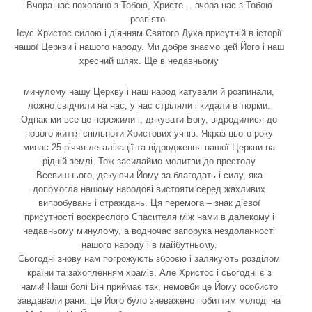
Вчора нас поховано з Тобою, Христе… вчора нас з Тобою
розп’ято.
Ісус Христос силою і діянням Святого Духа присутній в історії
нашої Церкви і нашого народу. Ми добре знаємо цей Його і наш
хресний шлях. Ще в недавньому
минулому нашу Церкву і наш народ катували й розпинали,
ложно свідчили на нас, у нас стріляли і кидали в тюрми.
Однак ми все це пережили і, дякувати Богу, відродилися до
нового життя спільноти Христових учнів. Якраз цього року
минає 25-річчя легалізації та відродження нашої Церкви на
рідній землі. Тож засилаймо молитви до престолу
Всевишнього, дякуючи Йому за благодать і силу, яка
допомогла нашому народові вистояти серед жахливих
випробувань і страждань. Ця перемога – знак дієвої
присутності воскреслого Спасителя між нами в далекому і
недавньому минулому, а водночас запорука нездоланності
нашого народу і в майбутньому.
Сьогодні знову нам погрожують зброєю і залякують розділом
країни та захопленням храмів. Але Христос і сьогодні є з
нами! Наші болі Він приймає так, немовби це Йому особисто
завдавали рани. Це Його було зневажено побиттям молоді на