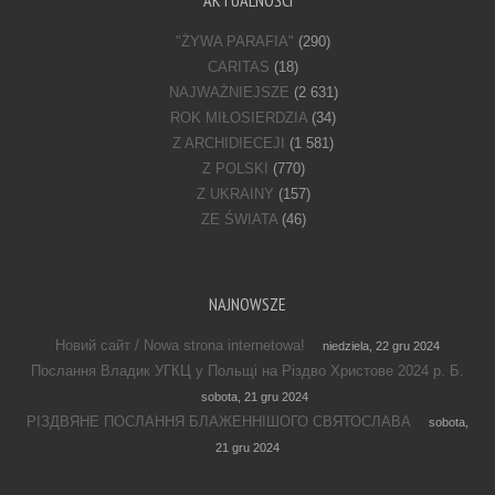
AKTUALNOŚCI
"ŻYWA PARAFIA"
(290)
CARITAS
(18)
NAJWAŻNIEJSZE
(2 631)
ROK MIŁOSIERDZIA
(34)
Z ARCHIDIECEJI
(1 581)
Z POLSKI
(770)
Z UKRAINY
(157)
ZE ŚWIATA
(46)
NAJNOWSZE
Новий сайт / Nowa strona internetowa!
niedziela, 22 gru 2024
Послання Владик УГКЦ у Польщі на Різдво Христове 2024 р. Б.
sobota, 21 gru 2024
РІЗДВЯНЕ ПОСЛАННЯ БЛАЖЕННІШОГО СВЯТОСЛАВА
sobota,
21 gru 2024