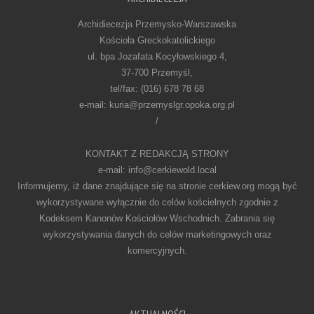
Archidiecezja Przemysko-Warszawska
Kościoła Greckokatolickiego
ul. bpa Jozafata Kocyłowskiego 4,
37-700 Przemyśl,
tel/fax: (016) 678 78 68
e-mail: kuria@przemyslgr.opoka.org.pl
/
KONTAKT Z REDAKCJĄ STRONY
e-mail: info@cerkiewold.local
Informujemy, iż dane znajdujące się na stronie cerkiew.org mogą być
wykorzystywane wyłącznie do celów kościelnych zgodnie z
Kodeksem Kanonów Kościołów Wschodnich. Zabrania się
wykorzystywania danych do celów marketingowych oraz
komercyjnych.