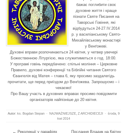
бажає поглибити своє
духовне життя і краще
пізнати Святе Писання на
Таворські Говіння, які
відбудуться 24-27.ІV.2014
р. у василіанському Свято-
Михайлівському монастирі
у Венґожеві.
Духовні вправи розпочинаються 24 квітня, у четвер увечері
Божественною Літургією, яка служитиметься о год. 18:00.
У програмі говінь передбачено: спільні моління – Церковне
Правило, духовні конференції та Біблійні читання Святого
Євангелія від Матея – глава 6, яку просимо заздалегідь
прочитати, ще перед приїздом до Венґожева. Запрошуємо – і
чекаємо!
Про Вашу участь в духовних вправах просимо повідомити
організаторів найпізніше до 20 квітня.
Autor:
ks. Bogdan Stepan
·
NAJWAŻNIEJSZE
,
Z ARCHIDIECEJI
·
środa, 9
kwi 2014
Post navigation
←
Реколекції у парафіях
Послання Владик на Квітну