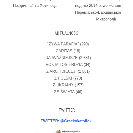
Поздяч, Гаї та Хотинець
неділю 2014 р. до молоді
Перемисько-Варшавської
Митрополії
→
AKTUALNOŚCI
"ŻYWA PARAFIA"
(290)
CARITAS
(18)
NAJWAŻNIEJSZE
(2 631)
ROK MIŁOSIERDZIA
(34)
Z ARCHIDIECEJI
(1 581)
Z POLSKI
(770)
Z UKRAINY
(157)
ZE ŚWIATA
(46)
TWITTER
TWITTER: @Greckokatolicki