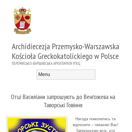
Archidiecezja Przemysko-Warszawska
Kościoła Greckokatolickiego w Polsce
ПЕРЕМИСЬКО-ВАРШАВСЬКА АРХІЄПАРХІЯ УГКЦ
Menu
Skip to content
Отці Василіани запрошують до Венґожева на
Таворські Говіння
Нагода помолитись та
відпочити – чекаємо Вас!
Запрошуємо всіх, хто