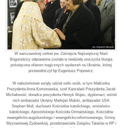
W warszawskiej cerkwi pw. Zaśnięcia Najświętszej Marii
Bogurodzicy odprawiona została w niedzielę uroczysta liturgia
poświęcona ofiarom tragicznych wydarzeń na Ukrainie, której
przewodniczył bp Eugeniusz Popowicz.
W nabożeństwie wzięły udział setki osób, w tym Małżonka
Prezydenta Anna Komorowska, szef Kancelarii Prezydenta Jacek
Michałowski, doradca prezydenta Henryk Wujec, dyplomaci, wśród
nich ambasador Ukrainy Markijan Malski, ambasador USA
Stephen Mull, duchowni Kościołów katolickiego, ormiańsko-
katolickiego, Apostolskiego Kościoła Ormiańskiego, Kościołów
ewangelicko-augsburskiego i ewangelicko-reformowanego, Gminy
Wyznaniowej Żydowskiej, przedstawiciele Związku Tatarów w RP i