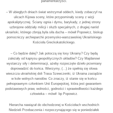
parlamentarzyści.
– W ubiegłych dniach świat wstrzymał oddech, kiedy zobaczył na
ulicach Kijowa sceny, które przypominały sceny z wizji
apokaliptycznej. Ściany ognia i dymu, barykady, z jednej strony
uzbrojone oddziały milicji i służb specjalnych, z drugiej naród
ukraiński, którego zbroją była siła ducha – mówił Popowicz, biskup
pomocniczy archieparchii przemysko-warszawskiej Ukraińskiego
Kościoła Greckokatolickiego.
– Co będzie dalej? Jak potoczą się losy Ukrainy? Czy będą
zależały od kaprysu geopolitycznych układów? Czy Majdanowi
wystarczy siły i determinacji, ażeby rozpoczęte dzieło przemiany
doprowadzić do końca. Wierzymy, (…) że spełnią się słowa
wieszcza ukraińskiej doli Trasa Szewczenki, iż Ukraina zasiądzie
w kole wolnych narodów. Co znaczy, iż stanie się w końcu
pełnoprawnym członkiem Unii Europejskiej, która jest gwarantem
podstawowych praw, wolności, godności i sprawiedliwości każdego
człowieka – mówił bp Popowicz.
Hierarcha nawiązał do obchodzonej w Kościołach wschodnich
Niedzieli Przebaczenia i rozpoczynającego się w poniedziałek