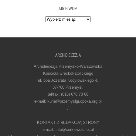
ARCHIWUM
Archiwum
ARCHIDIECEZJA
Archidiecezja Przemysko-Warszawska
Kościoła Greckokatolickiego
ul. bpa Jozafata Kocyłowskiego 4,
37-700 Przemyśl,
tel/fax: (016) 678 78 68
e-mail: kuria@przemyslgr.opoka.org.pl
/
KONTAKT Z REDAKCJĄ STRONY
e-mail: info@cerkiewold.local