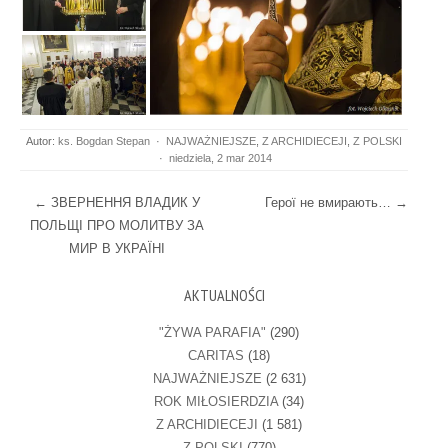
Autor:
ks. Bogdan Stepan
·
NAJWAŻNIEJSZE
,
Z ARCHIDIECEJI
,
Z POLSKI
·
niedziela, 2 mar 2014
Post navigation
←
ЗВЕРНЕННЯ ВЛАДИК У
Герої не вмирають…
→
ПОЛЬЩІ ПРО МОЛИТВУ ЗА
МИР В УКРАЇНІ
AKTUALNOŚCI
"ŻYWA PARAFIA"
(290)
CARITAS
(18)
NAJWAŻNIEJSZE
(2 631)
ROK MIŁOSIERDZIA
(34)
Z ARCHIDIECEJI
(1 581)
Z POLSKI
(770)