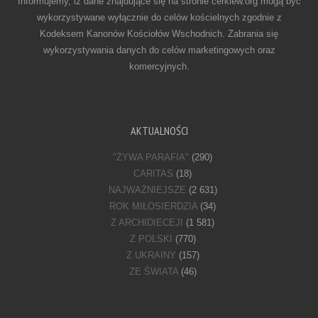
Informujemy, iż dane znajdujące się na stronie cerkiew.org mogą być
wykorzystywane wyłącznie do celów kościelnych zgodnie z
Kodeksem Kanonów Kościołów Wschodnich. Zabrania się
wykorzystywania danych do celów marketingowych oraz
komercyjnych.
AKTUALNOŚCI
"ŻYWA PARAFIA"
(290)
CARITAS
(18)
NAJWAŻNIEJSZE
(2 631)
ROK MIŁOSIERDZIA
(34)
Z ARCHIDIECEJI
(1 581)
Z POLSKI
(770)
Z UKRAINY
(157)
ZE ŚWIATA
(46)