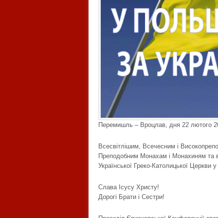
Перемишль – Вроцлав, дня 22 лютого 2
Всесвітлішим, Всечесним і Високопреп
Преподобним Монахам і Монахиням та в
Української Греко-Католицької Церкви 
Слава Ісусу Христу!
Дорогі Брати і Сестри!