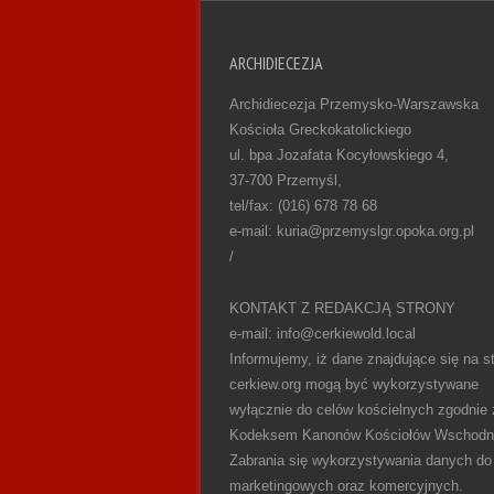
ARCHIDIECEZJA
Archidiecezja Przemysko-Warszawska
Kościoła Greckokatolickiego
ul. bpa Jozafata Kocyłowskiego 4,
37-700 Przemyśl,
tel/fax: (016) 678 78 68
e-mail: kuria@przemyslgr.opoka.org.pl
/
KONTAKT Z REDAKCJĄ STRONY
e-mail: info@cerkiewold.local
Informujemy, iż dane znajdujące się na st
cerkiew.org mogą być wykorzystywane
wyłącznie do celów kościelnych zgodnie 
Kodeksem Kanonów Kościołów Wschodn
Zabrania się wykorzystywania danych do
marketingowych oraz komercyjnych.