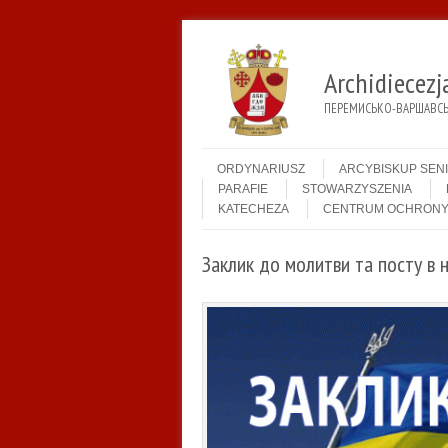
Archidiecez
ПЕРЕМИСЬКО-ВАРШАВСЬК
Menu
Skip to content
ORDYNARIUSZ
ARCYBISKUP SEN
PARAFIE
STOWARZYSZENIA
KATECHEZA
CENTRUM OCHRONY
Заклик до молитви та посту в н