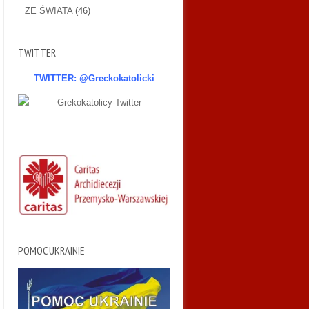
ZE ŚWIATA
(46)
TWITTER
TWITTER: @Greckokatolicki
POMOC UKRAINIE