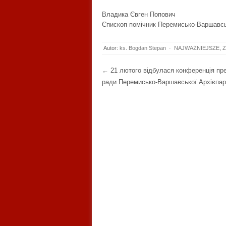
Владика Євген Попович
Єпископ помічник Перемисько-Варшавсь
Autor:
ks. Bogdan Stepan
·
NAJWAŻNIEJSZE
,
Z
Post navigation
←
21 лютого відбулася конференція пре
ради Перемисько-Варшавської Архієпар