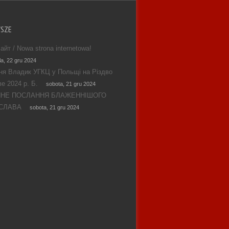
WSZE
айт / Nowa strona internetowa!
la, 22 gru 2024
ня Владик УГКЦ у Польщі на Різдво
е 2024 р. Б.
sobota, 21 gru 2024
ЯНЕ ПОСЛАННЯ БЛАЖЕННІШОГО
СЛАВА
sobota, 21 gru 2024