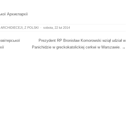
кої Архиєпархії
 ARCHIDIECEJI
,
Z POLSKI
·
sobota, 22 lut 2014
звітерської
Prezydent RP Bronisław Komorowski wziął udział w
хії
Panichidzie w greckokatolickiej cerkwi w Warszawie.
→