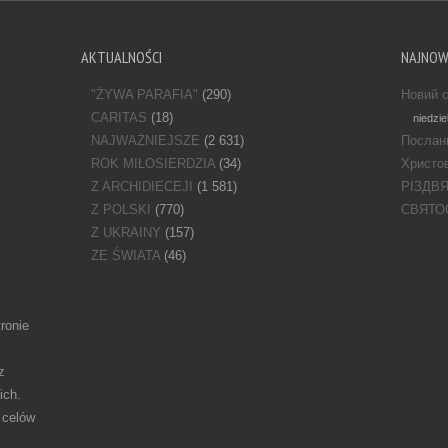
AKTUALNOŚCI
NAJNO
"ŻYWA PARAFIA"
(290)
Новий с
CARITAS
(18)
niedzie
NAJWAŻNIEJSZE
(2 631)
Послан
ROK MIŁOSIERDZIA
(34)
Христов
Z ARCHIDIECEJI
(1 581)
РІЗДВ
Z POLSKI
(770)
СВЯТО
Z UKRAINY
(157)
ZE ŚWIATA
(46)
ronie
z
ich.
 celów