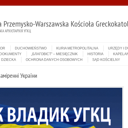
ja Przemysko-Warszawska Kościoła Greckokatol
А АРХІЄПАРХІЯ УГКЦ
IOR
DUCHOWIEŃSTWO
KURIA METROPOLITALNA
URZĘDY I 
DOKUMENTY
„БЛАГОВІСТ” – MIESIĘCZNIK
HISTORIA
KAPELAN
 DZIECKA
OCHRONA DANYCH OSOBOWYCH
SĄD KOŚCIELNY
аміренні України