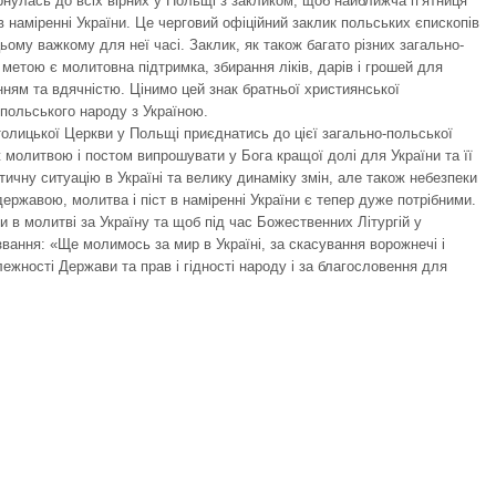
рнулась до всіх вірних у Польщі з закликом, щоб найближча п’ятниця
 наміренні України. Це черговий офіційний заклик польських єпископів
цьому важкому для неї часі. Заклик, як також багато різних загально-
х метою є молитовна підтримка, збирання ліків, дарів і грошей для
ням та вдячністю. Цінимо цей знак братньої християнської
 польського народу з Україною.
толицької Церкви у Польщі приєднатись до цієї загально-польської
ж молитвою і постом випрошувати у Бога кращої долі для України та її
тичну ситуацію в Україні та велику динаміку змін, але також небезпеки
державою, молитва і піст в наміренні України є тепер дуже потрібними.
в молитві за Україну та щоб під час Божественних Літургій у
звання: «Ще молимось за мир в Україні, за скасування ворожнечі і
лежності Держави та прав і гідності народу і за благословення для