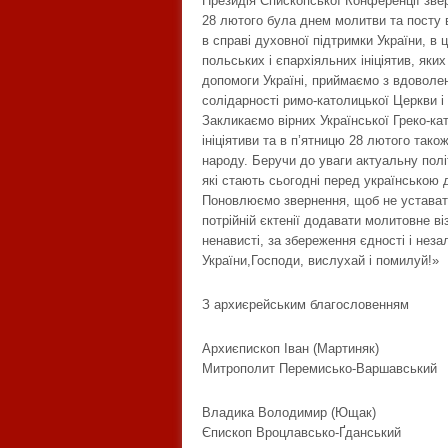
Президія Єпископської Конференції зве
28 лютого була днем молитви та посту в
в справі духовної підтримки України, в 
польських і єпархіяльних ініціятив, яки
допомоги Україні, приймаємо з вдоволен
солідарності римо-католицької Церкви і
Закликаємо вірних Української Греко-ка
ініціятиви та в п’ятницю 28 лютого тако
народу. Беручи до уваги актуальну полі
які стають сьогодні перед українською 
Поновлюємо звернення, щоб не уставати 
потрійній єктенії додавати молитовне ві
ненависті, за збереження єдності і неза
України,Господи, вислухай і помилуй!»
З архиєрейським благословенням
Архиєпископ Іван (Мартиняк)
Митрополит Перемисько-Варшавський
Владика Володимир (Ющак)
Єпископ Вроцлавсько-Ґданський