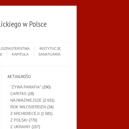
ickiego w Polsce
DUSZPASTERSTWA
INSTYTUCJE
I
KAPITUŁA
SANKTUARIA
AKTUALNOŚCI
"ŻYWA PARAFIA"
(290)
CARITAS
(18)
NAJWAŻNIEJSZE
(2 631)
ROK MIŁOSIERDZIA
(34)
Z ARCHIDIECEJI
(1 581)
Z POLSKI
(770)
Z UKRAINY
(157)