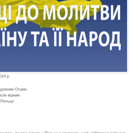
014 р.
одобним Отцям,
сім вірним
у Польщі