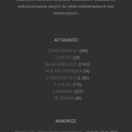
wykorzystywania danych do celów marketingowych oraz
komercyjnych.
AKTUALNOŚCI
"ŻYWA PARAFIA"
(290)
CARITAS
(18)
NAJWAŻNIEJSZE
(2 631)
ROK MIŁOSIERDZIA
(34)
Z ARCHIDIECEJI
(1 581)
Z POLSKI
(770)
Z UKRAINY
(157)
ZE ŚWIATA
(46)
NAJNOWSZE
Новий сайт / Nowa strona internetowa!