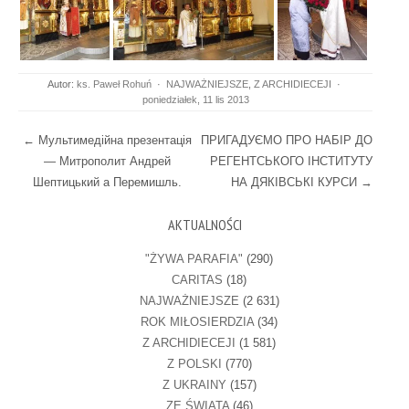
Autor:
ks. Paweł Rohuń
·
NAJWAŻNIEJSZE
,
Z ARCHIDIECEJI
·
poniedziałek, 11 lis 2013
Post navigation
←
Мультимедійна презентація
ПРИГАДУЄМО ПРО НАБІР ДО
— Митрополит Андрей
РЕГЕНТСЬКОГО ІНСТИТУТУ
Шептицький а Перемишль.
НА ДЯКІВСЬКІ КУРСИ
→
AKTUALNOŚCI
"ŻYWA PARAFIA"
(290)
CARITAS
(18)
NAJWAŻNIEJSZE
(2 631)
ROK MIŁOSIERDZIA
(34)
Z ARCHIDIECEJI
(1 581)
Z POLSKI
(770)
Z UKRAINY
(157)
ZE ŚWIATA
(46)