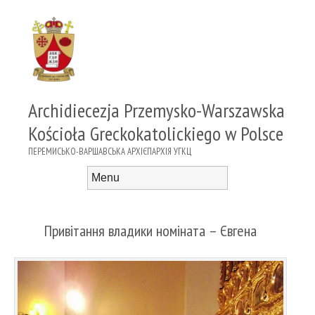
Archidiecezja Przemysko-Warszawska
Kościoła Greckokatolickiego w Polsce
ПЕРЕМИСЬКО-ВАРШАВСЬКА АРХІЄПАРХІЯ УГКЦ
Menu
Skip to content
Привітання владики номіната – Євгена