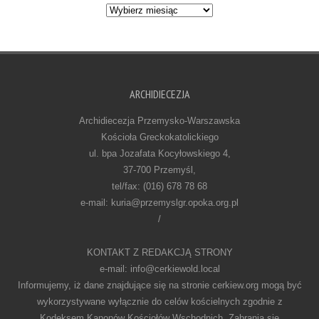
Archiwum
ARCHIDIECEZJA
Archidiecezja Przemysko-Warszawska
Kościoła Greckokatolickiego
ul. bpa Jozafata Kocyłowskiego 4,
37-700 Przemyśl,
tel/fax: (016) 678 78 68
e-mail: kuria@przemyslgr.opoka.org.pl
/
KONTAKT Z REDAKCJĄ STRONY
e-mail: info@cerkiewold.local
Informujemy, iż dane znajdujące się na stronie cerkiew.org mogą być
wykorzystywane wyłącznie do celów kościelnych zgodnie z
Kodeksem Kanonów Kościołów Wschodnich. Zabrania się