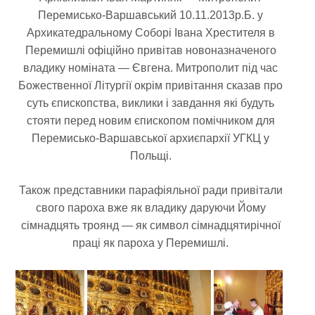
Перемисько-Варшавський 10.11.2013р.Б. у
Архикатедральному Соборі Івана Хрестителя в
Перемишлі офіційно привітав новоназначеного
владику номіната — Євгена. Митрополит під час
Божественної Літургії окрім привітання сказав про
суть єпископства, виклики і завдання які будуть
стояти перед новим єпископом помічником для
Перемисько-Варшавської архиєпархії УГКЦ у
Польщі.
Також представники парафіяльної ради привітали
свого пароха вже як владику даруючи Йому
сімнадцять троянд — як символ сімнадцятирічної
праці як пароха у Перемишлі.