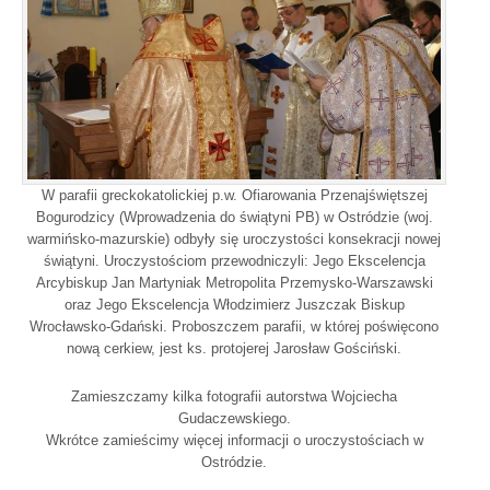
W parafii greckokatolickiej p.w. Ofiarowania Przenajświętszej
Bogurodzicy (Wprowadzenia do świątyni PB) w Ostródzie (woj.
warmińsko-mazurskie) odbyły się uroczystości konsekracji nowej
świątyni. Uroczystościom przewodniczyli: Jego Ekscelencja
Arcybiskup Jan Martyniak Metropolita Przemysko-Warszawski
oraz Jego Ekscelencja Włodzimierz Juszczak Biskup
Wrocławsko-Gdański. Proboszczem parafii, w której poświęcono
nową cerkiew, jest ks. protojerej Jarosław Gościński.
Zamieszczamy kilka fotografii autorstwa Wojciecha
Gudaczewskiego.
Wkrótce zamieścimy więcej informacji o uroczystościach w
Ostródzie.