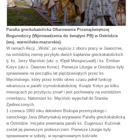
Parafia greckokatolicka Ofiarowania Przenajświętszej
Bogurodzicy (Wprowadzenia do świątyni PB) w Ostródzie
(woj. warmińsko-mazurskie).
W ramach Akcji ,,Wisła”, po wyjściu z obozu pracy w Jaworznie,
na ostródzką ziemię przybyło dwóch kapłanów greckokatolickich
tj. ks. Jerzy Męciński (ukr. o. Юрій Менцінський) i ks. Emilian
Kotys (ukr.o. Омелян Котис). Pierwsze Liturgie w Ostródzie były
sprawowane na początku lat pięćdziesiątych przez ks.
Męcińskiego, który przez krótki okres czasu pełnił funkcję
wikariusza w parafii rzymskokatolickiej. Ksiądz Kotys po kilku
miesiącach po przybyciu zmarł i jest pochowany na ostródzkim
cmentarzu. Natomiast ks. Męciński wyjechał do Stanów
Zjednoczonych.
1 czerwca 1993 roku dekretem Biskupa przemyskiego i
sanockiego Jana (Martyniaka) erygowano Parafię greckokatolicką
w Ostródzie. Inicjator powstania parafii ks. Eugeniusz Kuźmiak
został jej pierwszym proboszczem. Pierwsze Liturgie były
sprawowane w soboty, w wynajmowanym kościele