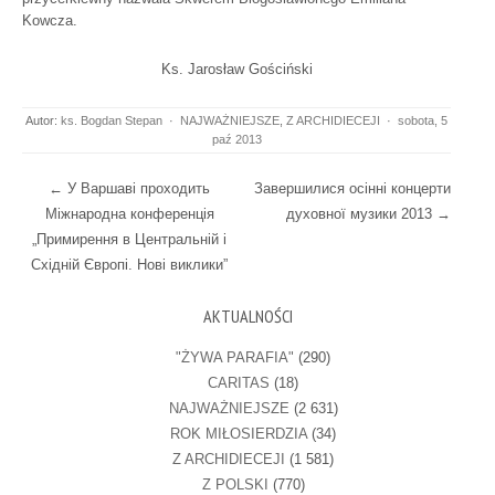
Kowcza.
Ks. Jarosław Gościński
Autor:
ks. Bogdan Stepan
·
NAJWAŻNIEJSZE
,
Z ARCHIDIECEJI
·
sobota, 5
paź 2013
Post navigation
←
У Варшаві проходить
Завершилися осінні концерти
Міжнародна конференція
духовної музики 2013
→
„Примирення в Центральній і
Східній Європі. Нові виклики”
AKTUALNOŚCI
"ŻYWA PARAFIA"
(290)
CARITAS
(18)
NAJWAŻNIEJSZE
(2 631)
ROK MIŁOSIERDZIA
(34)
Z ARCHIDIECEJI
(1 581)
Z POLSKI
(770)