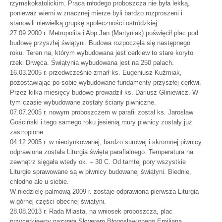
rzymskokatolickim. Praca młodego proboszcza nie była lekką,
ponieważ wierni w znacznej mierze byli bardzo rozproszeni i
stanowili niewielką grupkę społeczności ostródzkiej.
27.09.2000 r. Metropolita i Abp Jan (Martyniak) poświęcił plac pod
budowę przyszłej świątyni. Budowa rozpoczęła się następnego
roku. Teren na, którym wybudowana jest cerkiew to stare koryto
rzeki Drwęca. Świątynia wybudowana jest na 250 palach.
16.03.2005 r. przedwcześnie zmarł ks. Eugeniusz Kuźmiak,
pozostawiając po sobie wybudowane fundamenty przyszłej cerkwi.
Przez kilka miesięcy budowę prowadził ks. Dariusz Gliniewicz. W
tym czasie wybudowane zostały ściany piwniczne.
07.07.2005 r. nowym proboszczem w parafii został ks. Jarosław
Gościński i tego samego roku jesienią mury piwnicy zostały już
zastropione.
04.12.2005 r. w nieotynkowanej, bardzo surowej i skromnej piwnicy
odprawiona została Liturgia święta parafialnego. Temperatura na
zewnątrz sięgała wtedy ok. – 30 C. Od tamtej pory wszystkie
Liturgie sprawowane są w piwnicy budowanej świątyni. Biednie,
chłodno ale u siebie.
W niedzielę palmową 2009 r. zostaje odprawiona pierwsza Liturgia
w górnej części obecnej świątyni.
28.08.2013 r. Rada Miasta, na wniosek proboszcza, plac
przycerkiewny nazwała Skwerem Błogosławionego Emiliana