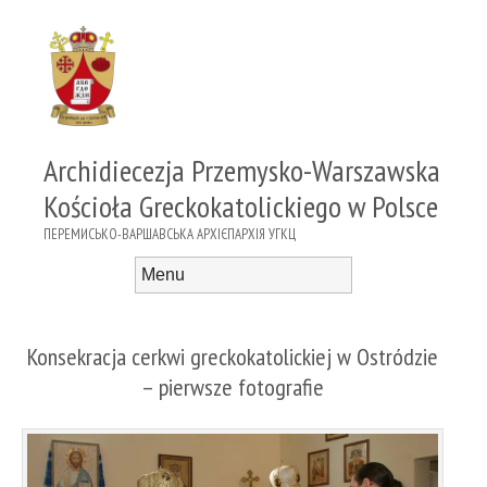
Archidiecezja Przemysko-Warszawska
Kościoła Greckokatolickiego w Polsce
ПЕРЕМИСЬКО-ВАРШАВСЬКА АРХІЄПАРХІЯ УГКЦ
Menu
Skip to content
Konsekracja cerkwi greckokatolickiej w Ostródzie
– pierwsze fotografie