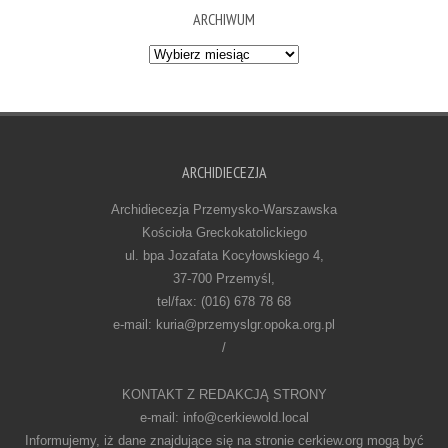
ARCHIWUM
Archiwum
ARCHIDIECEZJA
Archidiecezja Przemysko-Warszawska
Kościoła Greckokatolickiego
ul. bpa Jozafata Kocyłowskiego 4,
37-700 Przemyśl,
tel/fax: (016) 678 78 68
e-mail: kuria@przemyslgr.opoka.org.pl
/
KONTAKT Z REDAKCJĄ STRONY
e-mail: info@cerkiewold.local
Informujemy, iż dane znajdujące się na stronie cerkiew.org mogą być