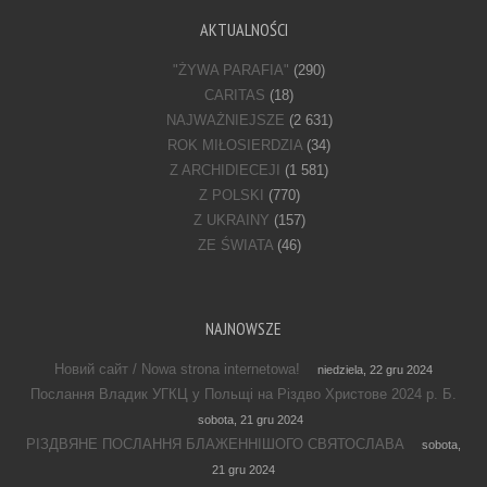
AKTUALNOŚCI
"ŻYWA PARAFIA"
(290)
CARITAS
(18)
NAJWAŻNIEJSZE
(2 631)
ROK MIŁOSIERDZIA
(34)
Z ARCHIDIECEJI
(1 581)
Z POLSKI
(770)
Z UKRAINY
(157)
ZE ŚWIATA
(46)
NAJNOWSZE
Новий сайт / Nowa strona internetowa!
niedziela, 22 gru 2024
Послання Владик УГКЦ у Польщі на Різдво Христове 2024 р. Б.
sobota, 21 gru 2024
РІЗДВЯНЕ ПОСЛАННЯ БЛАЖЕННІШОГО СВЯТОСЛАВА
sobota,
21 gru 2024