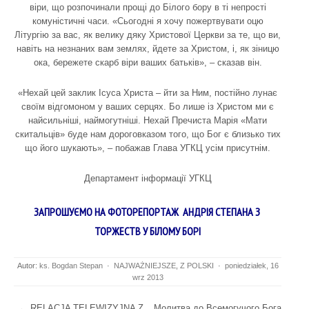
віри, що розпочинали прощі до Білого бору в ті непрості
комуністичні часи. «Сьогодні я хочу пожертвувати оцю
Літургію за вас, як велику дяку Христової Церкви за те, що ви,
навіть на незнаних вам землях, йдете за Христом, і, як зіницю
ока, бережете скарб віри ваших батьків», – сказав він.
«Нехай цей заклик Ісуса Христа – йти за Ним, постійно лунає
своїм відгомоном у ваших серцях. Бо лише із Христом ми є
найсильніші, наймогутніші. Нехай Пречиста Марія «Мати
скитальців» буде нам дороговказом того, що Бог є близько тих
що його шукають», – побажав Глава УГКЦ усім присутнім.
Департамент інформації УГКЦ
ЗАПРОШУЄМО НА ФОТОРЕПОРТАЖ АНДРІЯ СТЕПАНА З
ТОРЖЕСТВ У БІЛОМУ БОРІ
Autor:
ks. Bogdan Stepan
·
NAJWAŻNIEJSZE
,
Z POLSKI
·
poniedziałek, 16
wrz 2013
Post navigation
←
RELACJA TELEWIZYJNA Z
Молитва до Всемогучого Бога