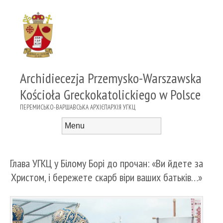
Archidiecezja Przemysko-Warszawska
Kościoła Greckokatolickiego w Polsce
ПЕРЕМИСЬКО-ВАРШАВСЬКА АРХІЄПАРХІЯ УГКЦ
Menu
Skip to content
Глава УГКЦ у Білому Борі до прочан: «Ви йдете за
Христом, і бережете скарб віри ваших батьків…»