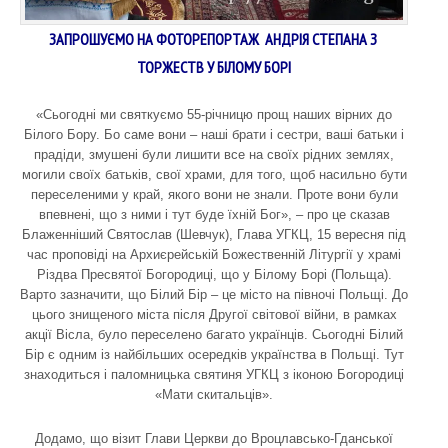
ЗАПРОШУЄМО НА ФОТОРЕПОРТАЖ АНДРІЯ СТЕПАНА З
ТОРЖЕСТВ У БІЛОМУ БОРІ
«Сьогодні ми святкуємо 55-річницю прощ наших вірних до
Білого Бору. Бо саме вони – наші брати і сестри, ваші батьки і
прадіди, змушені були лишити все на своїх рідних землях,
могили своїх батьків, свої храми, для того, щоб насильно бути
переселеними у край, якого вони не знали. Проте вони були
впевнені, що з ними і тут буде їхній Бог», – про це сказав
Блаженніший Святослав (Шевчук), Глава УГКЦ, 15 вересня під
час проповіді на Архиєрейській Божественній Літургії у храмі
Різдва Пресвятої Богородиці, що у Білому Борі (Польща).
Варто зазначити, що Білий Бір – це місто на півночі Польщі. До
цього знищеного міста після Другої світової війни, в рамках
акції Вісла, було переселено багато українців. Сьогодні Білий
Бір є одним із найбільших осередків українства в Польщі. Тут
знаходиться і паломницька святиня УГКЦ з іконою Богородиці
«Мати скитальців».
Додамо, що візит Глави Церкви до Вроцлавсько-Гданської