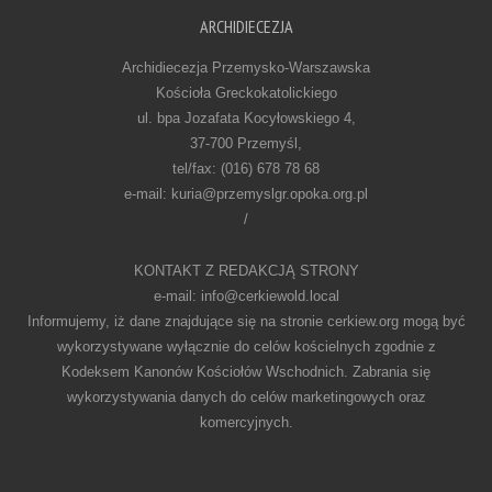
ARCHIDIECEZJA
Archidiecezja Przemysko-Warszawska
Kościoła Greckokatolickiego
ul. bpa Jozafata Kocyłowskiego 4,
37-700 Przemyśl,
tel/fax: (016) 678 78 68
e-mail: kuria@przemyslgr.opoka.org.pl
/
KONTAKT Z REDAKCJĄ STRONY
e-mail: info@cerkiewold.local
Informujemy, iż dane znajdujące się na stronie cerkiew.org mogą być
wykorzystywane wyłącznie do celów kościelnych zgodnie z
Kodeksem Kanonów Kościołów Wschodnich. Zabrania się
wykorzystywania danych do celów marketingowych oraz
komercyjnych.