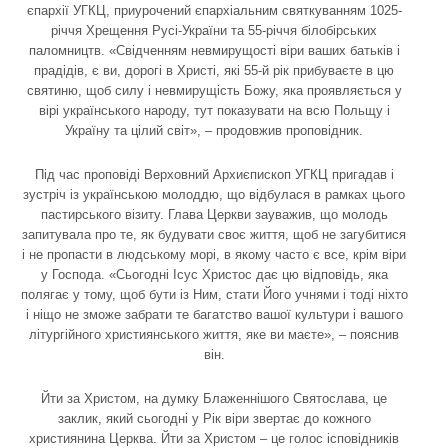
єпархії УГКЦ, приурочений єпархіальним святкуванням 1025-
річчя Хрещення Русі-України та 55-річчя білобірських
паломництв. «Свідченням невмирущості віри ваших батьків і
прадідів, є ви, дорогі в Христі, які 55-й рік прибуваєте в цю
святиню, щоб силу і невмирущість Божу, яка проявляється у
вірі українського народу, тут показувати на всю Польщу і
Україну та цілий світ», – продовжив проповідник.
Під час проповіді Верховний Архиєпископ УГКЦ пригадав і
зустріч із українською молоддю, що відбулася в рамках цього
пастирського візиту. Глава Церкви зауважив, що молодь
запитувала про те, як будувати своє життя, щоб не загубитися
і не пропасти в людському морі, в якому часто є все, крім віри
у Господа. «Сьогодні Ісус Христос дає цю відповідь, яка
полягає у тому, щоб бути із Ним, стати Його учнями і тоді ніхто
і ніщо не зможе забрати те багатство вашої культури і вашого
літургійного християнського життя, яке ви маєте», – пояснив
він.
Йти за Христом, на думку Блаженнішого Святослава, це
заклик, який сьогодні у Рік віри звертає до кожного
християнина Церква. Йти за Христом – це голос ісповідників