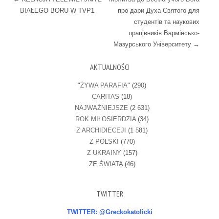
BIAŁEGO BORU W TVP1
про дари Духа Святого для
студентів та наукових
працівників Вармінсько-
Мазурського Університету
→
AKTUALNOŚCI
"ŻYWA PARAFIA"
(290)
CARITAS
(18)
NAJWAŻNIEJSZE
(2 631)
ROK MIŁOSIERDZIA
(34)
Z ARCHIDIECEJI
(1 581)
Z POLSKI
(770)
Z UKRAINY
(157)
ZE ŚWIATA
(46)
TWITTER
TWITTER: @Greckokatolicki