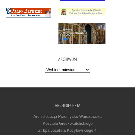
ARCHIWUM
Archiwum
ARCHIDIECEZJA
Archidiecezja Przemysko-Warszawska
Kościoła Greckokatolickiego
ul. bpa Jozafata Kocyłowskiego 4,