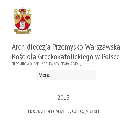
Archidiecezja Przemysko-Warszawska
Kościoła Greckokatolickiego w Polsce
ПЕРЕМИСЬКО-ВАРШАВСЬКА АРХІЄПАРХІЯ УГКЦ
Menu
Skip to content
2013
ПОСЛАННЯ ГЛАВИ ТА СИНОДУ УГКЦ