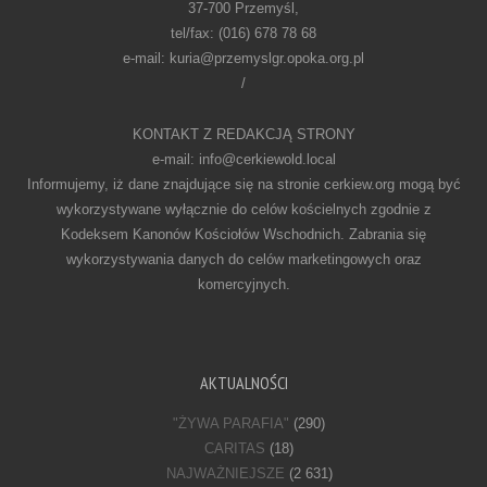
37-700 Przemyśl,
tel/fax: (016) 678 78 68
e-mail: kuria@przemyslgr.opoka.org.pl
/
KONTAKT Z REDAKCJĄ STRONY
e-mail: info@cerkiewold.local
Informujemy, iż dane znajdujące się na stronie cerkiew.org mogą być
wykorzystywane wyłącznie do celów kościelnych zgodnie z
Kodeksem Kanonów Kościołów Wschodnich. Zabrania się
wykorzystywania danych do celów marketingowych oraz
komercyjnych.
AKTUALNOŚCI
"ŻYWA PARAFIA"
(290)
CARITAS
(18)
NAJWAŻNIEJSZE
(2 631)